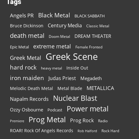
Tags
Black Metal
Angels PR
BLACK SABBATH
Century Media
Bruce Dickinson
Classic Metal
death metal
DREAM THEATER
Doom Metal
extreme metal
Epic Metal
Female Fronted
Greek Scene
Greek Metal
hard rock
Inside Out
heavy metal
iron maiden
Judas Priest
Megadeth
METALLICA
Melodic Death Metal
Metal Blade
Nuclear Blast
Napalm Records
Power metal
Ozzy Osbourne
Podcast
Prog Metal
Prog Rock
Radio
Premiere
ROAR! Rock Of Angels Records
Rock Hard
Rob Halford