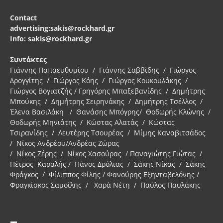
Contact
advertising:sakis@rockhard.gr
Info: sakis@rockhard.gr
Συντάκτες
Γιάννης Παπαευθυμίου / Γιάννης Σαββίδης / Γιώργος
Δρογγίτης / Γιώργος Κόης / Γιώργος Κουκουλάκης /
Γιώργος Βογιατζής / Γρηγόρης Μπαξεβανίδης / Δημήτρης
Μπούκης / Δημήτρης Σειρηνάκης / Δημήτρης Τσέλλος /
Έλενα Βασιλάκη / Θανάσης Μπόγρης/ Θοδωρής Κλώνης /
Θοδωρής Μηνιάτης / Κώστας Αλατάς / Κώστας
Τσιρανίδης / Λευτέρης Τσουρέας / Μίμης Καναβιτσάδος
/ Νίκος Ανδρέου/Ανδρέας Ζώρας
/ Νίκος Ζέρης / Νίκος Χασούρας / Παναγιώτης Γιώτας /
Πέτρος Καραλής / Πάνος Δρόλιας / Σάκης Νίκας / Σάκης
Φράγκος / Φίλιππος Φίλης / Φανούρης Εξηνταβελόνης /
Φραγκίσκος Σαμοΐλης / Χαρά Νέτη / Παύλος Παυλάκης