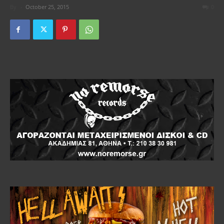
By
-
October 25, 2015
0