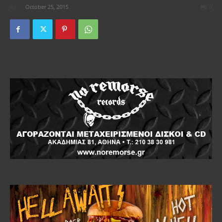
By
-
October 25, 2015
0