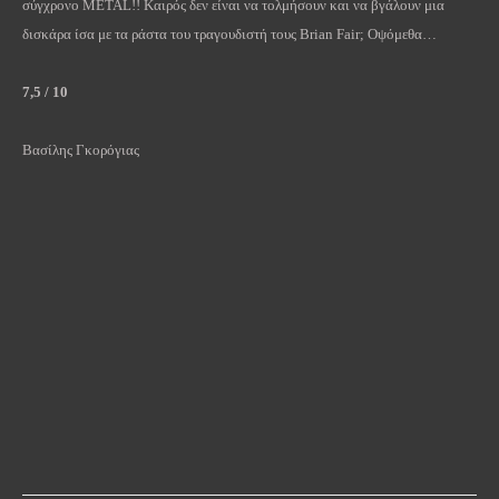
σύγχρονο
METAL
!! Καιρός δεν είναι να τολμήσουν και να βγάλουν μια
δισκάρα ίσα με τα ράστα του τραγουδιστή τους
Brian
Fair
; Οψόμεθα…
7,5 / 10
Βασίλης Γκορόγιας