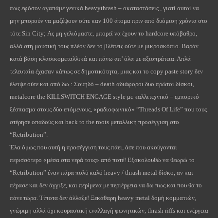
πως εφόσον αγαπάμε γενικά
heavythrash
– οκαταστάσεις , γιατί αυτοί να
μην μπορούν να μαζέψουν ούτε καν 100 άτομα πριν από δυόμιση χρόνια στο
τότε
Sin
City
; Ας μη γελιόμαστε, μπορεί να έχουν το
hardcore
υπόβαθρο,
αλλά στη μουσική τους πλέον δεν το βλέπεις ούτε με μικροσκόπιο. Βαράν
κατά βάση κλασικομεταλλικά και πάνω απ’ όλα με αξιοπρέπεια. Απλά
τελευταία έχασαν κάπως σε δημοτικότητα, μιας και το
copy
paste
story
δεν
έλειψε ούτε και από δω : Σουηδό –
death
αδιάφοροι δυο πρώτοι δίσκοι,
metalcore
the
KILLSWITCH
ENGAGE
style
με καλλιτεχνικό – εμπορικό
ξέσπασμα στους δύο επόμενους, «ραδιοφωνικό» “
Threads
Of
Life
” που τους
στέρησε οπαδούς και
back
to
the
roots
μεταλλική προσέγγιση στο
“
Retribution
”.
Έλα όμως που αυτή η προσέγγιση τους πάει, άσε που ακούγονται
περισσότερο «μέσα στα νερά τους» από ποτέ! Εξακολουθώ να θεωρώ το
“
Retribution
” έναν πάρα πολύ καλό
heavy
/
thrash
metal
δίσκο, αν και
πέρασε και δεν άγγιξε, και περίμενα με περιέργεια να δω πως και που θα το
πάνε τώρα. Τίποτα δεν άλλαξε! Ξεκάθαρη
heavy
metal
δομή κομματιών,
γνώριμη αλλά όχι κουραστική εναλλαγή φωνητικών,
thrash
riffs
και ενέργεια