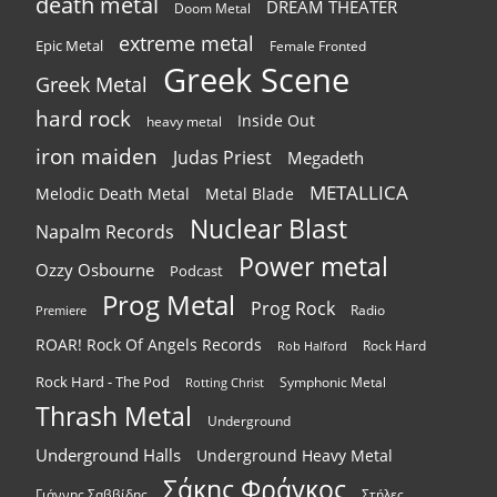
death metal
DREAM THEATER
Doom Metal
extreme metal
Epic Metal
Female Fronted
Greek Scene
Greek Metal
hard rock
Inside Out
heavy metal
iron maiden
Judas Priest
Megadeth
METALLICA
Melodic Death Metal
Metal Blade
Nuclear Blast
Napalm Records
Power metal
Ozzy Osbourne
Podcast
Prog Metal
Prog Rock
Radio
Premiere
ROAR! Rock Of Angels Records
Rock Hard
Rob Halford
Rock Hard - The Pod
Symphonic Metal
Rotting Christ
Thrash Metal
Underground
Underground Halls
Underground Heavy Metal
Σάκης Φράγκος
Γιάννης Σαββίδης
Στήλες