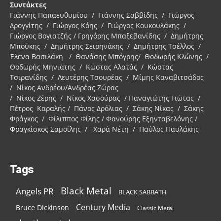
Συντάκτες
Γιάννης Παπαευθυμίου / Γιάννης Σαββίδης / Γιώργος
Δρογγίτης / Γιώργος Κόης / Γιώργος Κουκουλάκης /
Γιώργος Βογιατζής / Γρηγόρης Μπαξεβανίδης / Δημήτρης
Μπούκης / Δημήτρης Σειρηνάκης / Δημήτρης Τσέλλος /
Έλενα Βασιλάκη / Θανάσης Μπόγρης/ Θοδωρής Κλώνης /
Θοδωρής Μηνιάτης / Κώστας Αλατάς / Κώστας
Τσιρανίδης / Λευτέρης Τσουρέας / Μίμης Καναβιτσάδος
/ Νίκος Ανδρέου/Ανδρέας Ζώρας
/ Νίκος Ζέρης / Νίκος Χασούρας / Παναγιώτης Γιώτας /
Πέτρος Καραλής / Πάνος Δρόλιας / Σάκης Νίκας / Σάκης
Φράγκος / Φίλιππος Φίλης / Φανούρης Εξηνταβελόνης /
Φραγκίσκος Σαμοΐλης / Χαρά Νέτη / Παύλος Παυλάκης
Tags
Black Metal
Angels PR
BLACK SABBATH
Century Media
Bruce Dickinson
Classic Metal