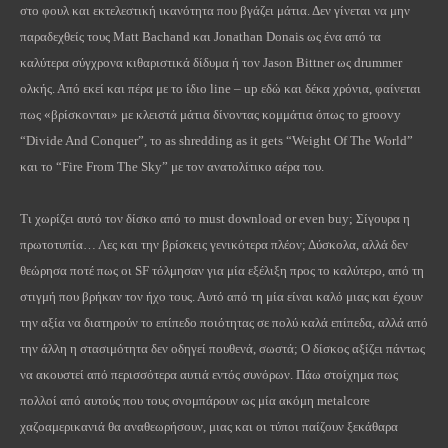
στο φουλ και εκτελεστική ικανότητα που βγάζει μάτια. Δεν γίνεται να μην
παραδεχθείς τους
Matt
Bachand
και
Jonathan
Donais
ως ένα από τα
καλύτερα σύγχρονα κιθαριστικά δίδυμα ή τον
Jason
Bittner
ως
drummer
ολκής. Από εκεί και πέρα με το ίδιο
line
–
up
εδώ και δέκα χρόνια, φαίνεται
πως «βρίσκονται» με κλειστά μάτια δίνοντας κομμάτια όπως το
groovy
“
Divide
And
Conquer
”, το
as
shredding
as
it
gets
“
Weight
Of
The
World
”
και το “
Fire
From
The
Sky
” με τον ανατολίτικο αέρα του.
Τι χωρίζει αυτό τον δίσκο από το
must
download
or
even
buy
; Σίγουρα η
πρωτοτυπία… Λες και την βρίσκεις γενικότερα πλέον; Δύσκολα, αλλά δεν
θεώρησα ποτέ πως οι
SF
τόλμησαν για μία εξέλιξη προς το καλύτερο, από τη
στιγμή που βρήκαν τον ήχο τους. Αυτό από τη μία είναι καλό μιας και έχουν
την αξία να διατηρούν το επίπεδο ποιότητας σε πολύ καλά επίπεδα, αλλά από
την άλλη η στασιμότητα δεν οδηγεί πουθενά, σωστά; Ο δίσκος αξίζει πάντως
να ακουστεί από περισσότερα αυτιά εντός συνόρων. Πάω στοίχημα πως
πολλοί από αυτούς που τους σνομπάρουν ως μία ακόμη
metalcore
χαζοαμερικανιά θα αναθεωρήσουν, μιας και οι τύποι παίζουν ξεκάθαρα