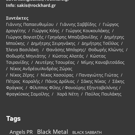
Info: sakis@rockhard.gr
Συντάκτες
Γιάννης Παπαευθυμίου / Γιάννης Σαββίδης / Γιώργος
Δρογγίτης / Γιώργος Κόης / Γιώργος Κουκουλάκης /
Γιώργος Βογιατζής / Γρηγόρης Μπαξεβανίδης / Δημήτρης
Μπούκης / Δημήτρης Σειρηνάκης / Δημήτρης Τσέλλος /
Έλενα Βασιλάκη / Θανάσης Μπόγρης/ Θοδωρής Κλώνης /
Θοδωρής Μηνιάτης / Κώστας Αλατάς / Κώστας
Τσιρανίδης / Λευτέρης Τσουρέας / Μίμης Καναβιτσάδος
/ Νίκος Ανδρέου/Ανδρέας Ζώρας
/ Νίκος Ζέρης / Νίκος Χασούρας / Παναγιώτης Γιώτας /
Πέτρος Καραλής / Πάνος Δρόλιας / Σάκης Νίκας / Σάκης
Φράγκος / Φίλιππος Φίλης / Φανούρης Εξηνταβελόνης /
Φραγκίσκος Σαμοΐλης / Χαρά Νέτη / Παύλος Παυλάκης
Tags
Black Metal
Angels PR
BLACK SABBATH