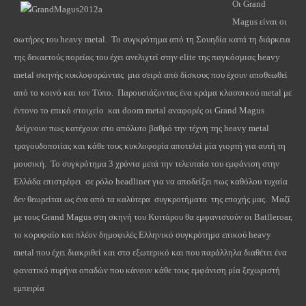
Οι Grand
Magus είναι οι
σωτήρες του heavy metal. Το συγκρότημα από τη Σουηδία κατά τη διάρκεια
της δεκαετούς πορείας του έχει ανελιχτεί στην elite της παγκόσμιας heavy
metal σκηνής κυκλοφορώντας μια σειρά από δίσκους που έχουν αποθεωθεί
από το κοινό και τον Τύπο. Παρουσιάζοντας ένα κράμα κλασσικού metal με
έντονο το επικό στοιχείo και doom metal αναφορές οι Grand Magus
δείχνουν πως κατέχουν στο απόλυτο βαθμό την τέχνη της heavy metal
τραγουδοποιίας και κάθε τους κυκλοφορία αποτελεί μία γιορτή για αυτή τη
μουσική. Το συγκρότημα 3 χρόνια μετά την τελευταία του εμφάνιση στην
Ελλάδα επιστρέφει σε ρόλο headliner για να αποδείξει πως καθόλου τυχαία
δεν θεωρείται ως ένα από τα καλύτερα συγκροτήματα της εποχής μας. Μαζί
με τους Grand Magus στη σκηνή του Κυττάρου θα εμφανιστούν οι Batlleroar,
το κορυφαίο και πλέον δημοφιλές Ελληνικό συγκρότημα επικού heavy
metal που έχει διακριθεί και στο εξωτερικό και που παράλληλα διαθέτει ένα
φανατικό πυρήνα οπαδών που κάνουν κάθε τους εμφάνιση μία ξεχωριστή
εμπειρία