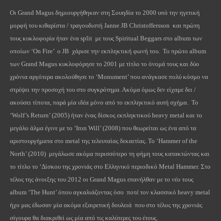
Οι Grand Magus δημιουργήθηκαν στη Σουηδία το 2000 υπό την ηγετική
μορφή του κιθαρίστα / τραγουδιστή Janne JB Christoffersson και πρώτη
τους κυκλοφορία ήταν ένα split με τους Spiritual Beggars στο album των
οποίων ‘On Fire’ ο JB χάρισε την εκπληκτική φωνή του. To πρώτο album
των Grand Magus κυκλοφόρησε το 2001 με τίτλο το όνομά τους και δύο
χρόνια αργότερα ακολούθησε το ‘Monument’ που ανάγκασε πολύ κόσμο να
στρέψει την προσοχή του στο συγκρότημα. Ακόμα όμως δεν είχαμε δει /
ακούσει τίποτα, παρά μία ιδέα μόνο από το εκπληκτικό αυτή σχήμα. Το
‘Wolf’s Return’ (2005) ήταν ένας δίσκος εκπληκτικού heavy metal και το
μεγάλο άλμα έγινε με το ‘Iron Will’ (2008) που θεωρείται ως ένα από τα
αριστουργήματα στο metal της τελευταίας δεκαετίας. Το ‘Hammer of the
North’ (2010) μεγάλωσε ακόμα περισσότερο τη φήμη τους κατακτώντας και
το τίτλο το ‘Δίσκου της χρονιάς στο Ελληνικό περιοδικό Metal Hammer. Στο
τέλος της άνοιξης του 2012 οι Grand Magus επανήλθαν με το νέο τους
album ‘The Hunt’ όπου αγκαλιάζοντας όσο ποτέ τον κλασσικό heavy metal
ήχο μας έδωσαν μία ακόμα εξαιρετική δουλειά που στο τέλος της χρονιάς
σίγουρα θα διακριθεί ως μία από τις καλύτερες του έτους.