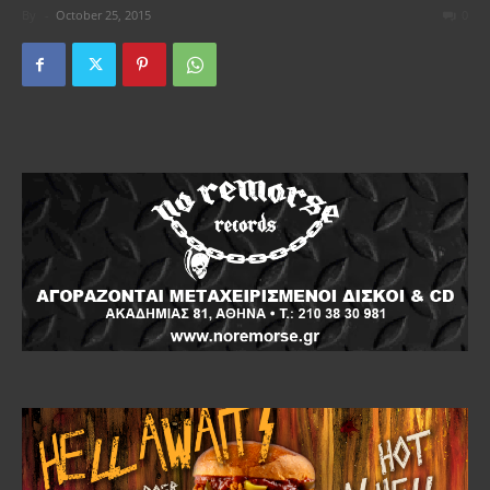
By
-
October 25, 2015
0