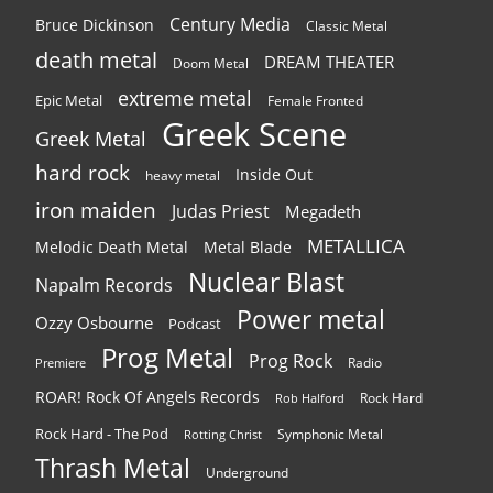
Century Media
Bruce Dickinson
Classic Metal
death metal
DREAM THEATER
Doom Metal
extreme metal
Epic Metal
Female Fronted
Greek Scene
Greek Metal
hard rock
Inside Out
heavy metal
iron maiden
Judas Priest
Megadeth
METALLICA
Melodic Death Metal
Metal Blade
Nuclear Blast
Napalm Records
Power metal
Ozzy Osbourne
Podcast
Prog Metal
Prog Rock
Radio
Premiere
ROAR! Rock Of Angels Records
Rock Hard
Rob Halford
Rock Hard - The Pod
Symphonic Metal
Rotting Christ
Thrash Metal
Underground