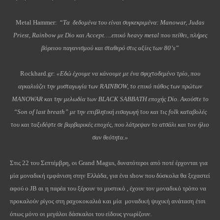
Metal Hammer: “
Tα δεδομένα του είναι συγκεκριμένα: Manowar, Judas
Priest, Rainbow με Dio και Accept….επικό heavy metal που πείθει, πλήρες
βόρειου παγανισμού και σταθερό στις αξίες των 80’s”
Rockhard.gr:
«Εδώ έχουμε να κάνουμε με ένα σφιχτοδεμένο τρίο, που
αγκαλιάζει την μυσταγωγία των RAINBOW, το επικό πάθος των πρώτων
MANOWAR και την μελωδία των BLACK SABBATH εποχής Dio. Ακούστε το
“Son of last breath” με την επιβλητική εισαγωγή του και τις folk καταβολές
του και ταξιδέψτε σε βαρβαρικές εποχές, που λάτρεψαν το ατσάλι και τον ήλιο
σαν θεότητα.»
Στις 22 του Σεπτέμβρη, οι Grand Magus, δυνατότεροι από ποτέ έρχονται για
μία μοναδική εμφάνιση στην Ελλάδα, για ένα show που δύσκολα θα ξεχαστεί
αφού ο JB αι η παρέα του ξέρουν το μυστικό , έχουν τον μοναδικό τρόπο να
προκαλούν ρίγος στη ραχοκοκαλιά και μία μοναδική ψυχική ανάταση έτσι
όπως μόνο οι μεγάλοι δάσκαλοι του είδους γνωρίζουν.