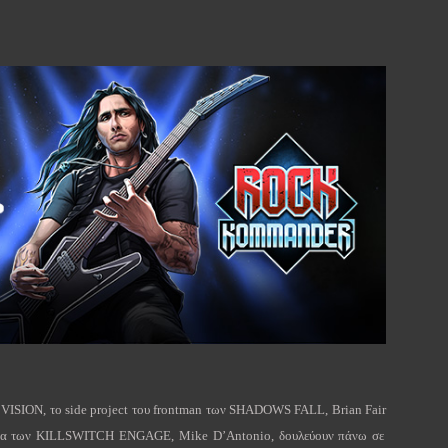
VISION
, το
side
project
του
frontman
των
SHADOWS
FALL
,
Brian
Fair
τα των
KILLSWITCH
ENGAGE
,
Mike
D
’
Antonio
, δουλεύουν πάνω σε