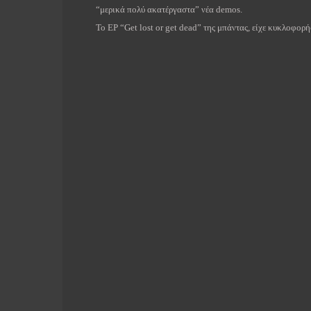
“μερικά πολύ ακατέργαστα” νέα
demos
.
To
EP
“
Get
lost
or
get
dead
” της μπάντας, είχε κυκλοφορή