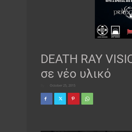
DEATH RAY VISI
σε νέο υλικό
By
-
October 25, 2015