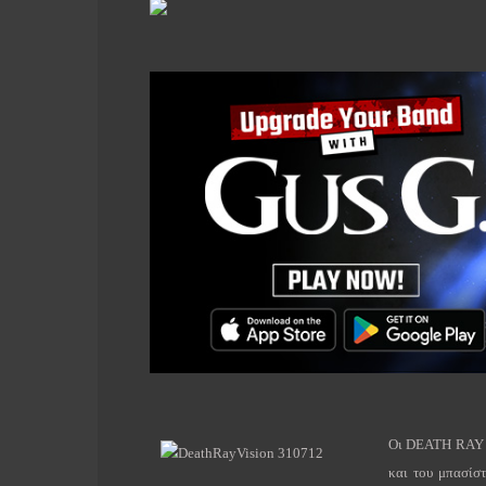
Οι
DEATH
RAY
και του μπασίσ