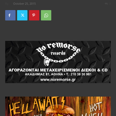
By
-
October 25, 2015
0