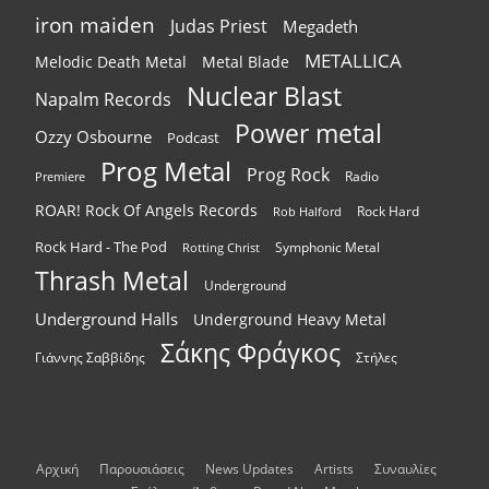
iron maiden
Judas Priest
Megadeth
METALLICA
Melodic Death Metal
Metal Blade
Nuclear Blast
Napalm Records
Power metal
Ozzy Osbourne
Podcast
Prog Metal
Prog Rock
Radio
Premiere
ROAR! Rock Of Angels Records
Rock Hard
Rob Halford
Rock Hard - The Pod
Symphonic Metal
Rotting Christ
Thrash Metal
Underground
Underground Halls
Underground Heavy Metal
Σάκης Φράγκος
Γιάννης Σαββίδης
Στήλες
Αρχική
Παρουσιάσεις
News Updates
Artists
Συναυλίες