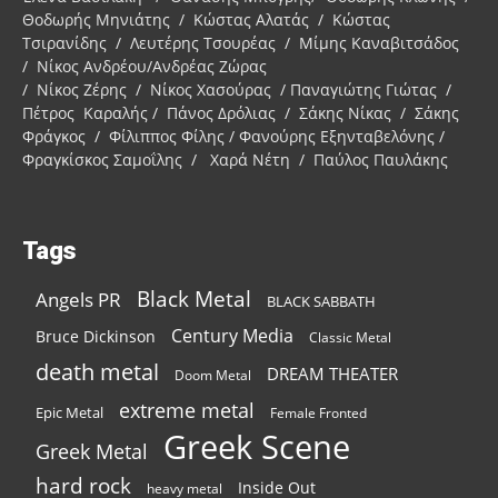
Θοδωρής Μηνιάτης / Κώστας Αλατάς / Κώστας
Τσιρανίδης / Λευτέρης Τσουρέας / Μίμης Καναβιτσάδος
/ Νίκος Ανδρέου/Ανδρέας Ζώρας
/ Νίκος Ζέρης / Νίκος Χασούρας / Παναγιώτης Γιώτας /
Πέτρος Καραλής / Πάνος Δρόλιας / Σάκης Νίκας / Σάκης
Φράγκος / Φίλιππος Φίλης / Φανούρης Εξηνταβελόνης /
Φραγκίσκος Σαμοΐλης / Χαρά Νέτη / Παύλος Παυλάκης
Tags
Black Metal
Angels PR
BLACK SABBATH
Century Media
Bruce Dickinson
Classic Metal
death metal
DREAM THEATER
Doom Metal
extreme metal
Epic Metal
Female Fronted
Greek Scene
Greek Metal
hard rock
Inside Out
heavy metal