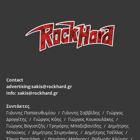
Contact
advertising:sakis@rockhard.gr
Info: sakis@rockhard.gr
Συντάκτες
Γιάννης Παπαευθυμίου / Γιάννης Σαββίδης / Γιώργος
Δρογγίτης / Γιώργος Κόης / Γιώργος Κουκουλάκης /
Γιώργος Βογιατζής / Γρηγόρης Μπαξεβανίδης / Δημήτρης
Μπούκης / Δημήτρης Σειρηνάκης / Δημήτρης Τσέλλος /
Έλενα Βασιλάκη / Θανάσης Μπόγρης/ Θοδωρής Κλώνης /