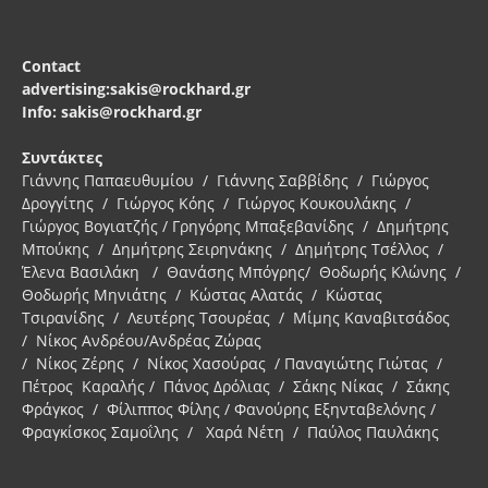
Contact
advertising:sakis@rockhard.gr
Info: sakis@rockhard.gr
Συντάκτες
Γιάννης Παπαευθυμίου / Γιάννης Σαββίδης / Γιώργος
Δρογγίτης / Γιώργος Κόης / Γιώργος Κουκουλάκης /
Γιώργος Βογιατζής / Γρηγόρης Μπαξεβανίδης / Δημήτρης
Μπούκης / Δημήτρης Σειρηνάκης / Δημήτρης Τσέλλος /
Έλενα Βασιλάκη / Θανάσης Μπόγρης/ Θοδωρής Κλώνης /
Θοδωρής Μηνιάτης / Κώστας Αλατάς / Κώστας
Τσιρανίδης / Λευτέρης Τσουρέας / Μίμης Καναβιτσάδος
/ Νίκος Ανδρέου/Ανδρέας Ζώρας
/ Νίκος Ζέρης / Νίκος Χασούρας / Παναγιώτης Γιώτας /
Πέτρος Καραλής / Πάνος Δρόλιας / Σάκης Νίκας / Σάκης
Φράγκος / Φίλιππος Φίλης / Φανούρης Εξηνταβελόνης /
Φραγκίσκος Σαμοΐλης / Χαρά Νέτη / Παύλος Παυλάκης