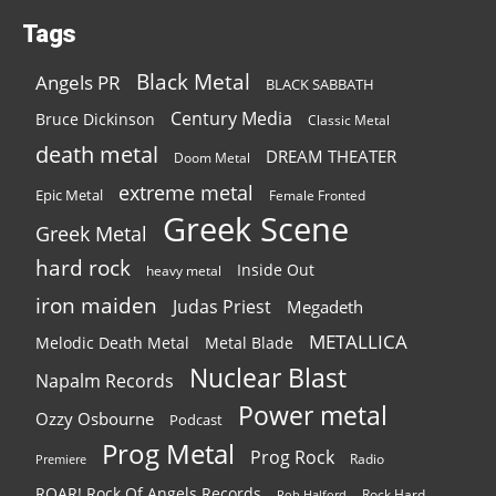
Tags
Black Metal
Angels PR
BLACK SABBATH
Century Media
Bruce Dickinson
Classic Metal
death metal
DREAM THEATER
Doom Metal
extreme metal
Epic Metal
Female Fronted
Greek Scene
Greek Metal
hard rock
Inside Out
heavy metal
iron maiden
Judas Priest
Megadeth
METALLICA
Melodic Death Metal
Metal Blade
Nuclear Blast
Napalm Records
Power metal
Ozzy Osbourne
Podcast
Prog Metal
Prog Rock
Radio
Premiere
ROAR! Rock Of Angels Records
Rock Hard
Rob Halford