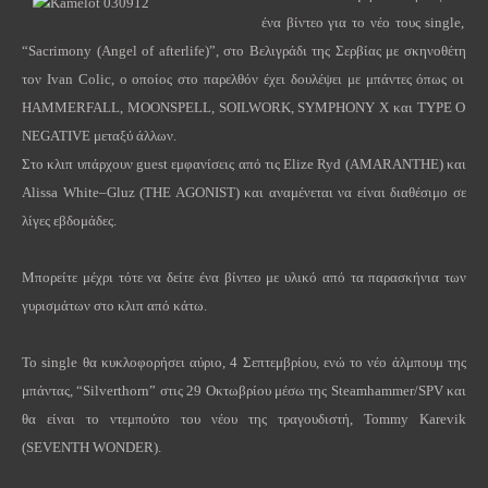
ένα
βίντεο
για
το
νέο
τους
single,
“Sacrimony (Angel of afterlife)”,
στο
Βελιγράδι
της
Σερβίας
με
σκηνοθέτη
τον
Ivan Colic,
ο
οποίος
στο
παρελθόν
έχει
δουλέψει
με
μπάντες
όπως
οι
HAMMERFALL, MOONSPELL, SOILWORK, SYMPHONY X
και
TYPE O
NEGATIVE
μεταξύ
άλλων
.
Στο κλιπ υπάρχουν
guest
εμφανίσεις από τις
Elize
Ryd
(
AMARANTHE
) και
Alissa
White
–
Gluz
(
THE
AGONIST
) και αναμένεται να είναι διαθέσιμο σε
λίγες εβδομάδες.
Μπορείτε μέχρι τότε να δείτε ένα βίντεο με υλικό από τα παρασκήνια των
γυρισμάτων στο κλιπ από κάτω.
Το
single
θα κυκλοφορήσει αύριο, 4 Σεπτεμβρίου, ενώ το νέο άλμπουμ της
μπάντας, “
Silverthorn
” στις 29 Οκτωβρίου μέσω της
Steamhammer
/
SPV
και
θα είναι το ντεμπούτο του νέου της τραγουδιστή,
Tommy
Karevik
(
SEVENTH
WONDER
).