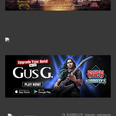
Οι
KAMELOT
γύρισαν
πρόσφατα