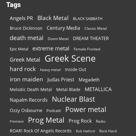
Tags
Black Metal
Angels PR
BLACK SABBATH
Century Media
Bruce Dickinson
Classic Metal
death metal
DREAM THEATER
Doom Metal
extreme metal
Epic Metal
Female Fronted
Greek Scene
Greek Metal
hard rock
Inside Out
heavy metal
iron maiden
Judas Priest
Megadeth
METALLICA
Melodic Death Metal
Metal Blade
Nuclear Blast
Napalm Records
Power metal
Ozzy Osbourne
Podcast
Prog Metal
Prog Rock
Radio
Premiere
ROAR! Rock Of Angels Records
Rock Hard
Rob Halford