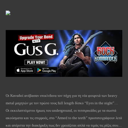
Οι Καναδοί ανέβασαν επικίνδυνα τον πήχη για τη νέα φουρνιά των
heavy
metal
μαχητών με τον πρώτο τους
full
length
δίσκο “
Eyes
in
the
night
”…
Οι εκκολαπτόμενοι ήρωες του
underground
, οι πιτσιρικάδες με τα σωστά
ακούσματα και τις επιρροές, στο “
Armed
to
the
teeth
” προσυπογράφουν λιτά
και απέριττα την διακήρυξη πως δεν χρειάζεται απλά να τιμάς τις ρίζες σου…