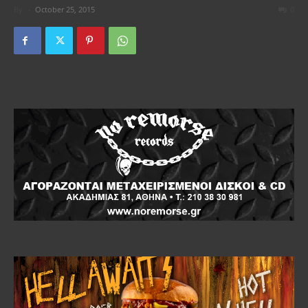
By
-
October 25, 2015
0