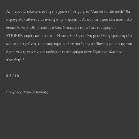
Αν η χρονιά τελείωνε τούτη την χρονική στιγμή, το “
Armed
to
the
teeth
” θα
στρογγυλοκάθονταν με άνεση στην κορυφή… Αν και κάτι μου λέει πως πολύ
δύσκολα θα βρεθεί κάποιος άλλος δίσκος να του κόψει τον δρόμο…
STRIKER
κυρίες και κύριοι… Η πιο ολοκληρωμένη μεταλλική πρόταση εδώ
και μερικά χρόνια, το απαύγασμα, η
elite
αυτής της απέθαντης μουσικής που
όρισε γενεές γενεών και καθόρισε εκατομμύρια συνειδήσεις σε όλο τον
πλανήτη!!!
8.5 / 10
Γρηγόρης Μπαξεβανίδης