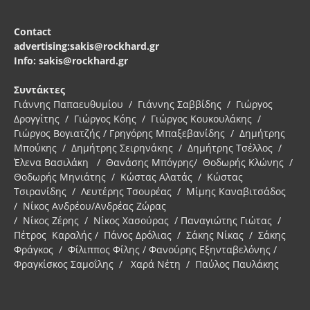
Contact
advertising:sakis@rockhard.gr
Info: sakis@rockhard.gr
Συντάκτες
Γιάννης Παπαευθυμίου / Γιάννης Σαββίδης / Γιώργος
Δρογγίτης / Γιώργος Κόης / Γιώργος Κουκουλάκης /
Γιώργος Βογιατζής / Γρηγόρης Μπαξεβανίδης / Δημήτρης
Μπούκης / Δημήτρης Σειρηνάκης / Δημήτρης Τσέλλος /
Έλενα Βασιλάκη / Θανάσης Μπόγρης/ Θοδωρής Κλώνης /
Θοδωρής Μηνιάτης / Κώστας Αλατάς / Κώστας
Τσιρανίδης / Λευτέρης Τσουρέας / Μίμης Καναβιτσάδος
/ Νίκος Ανδρέου/Ανδρέας Ζώρας
/ Νίκος Ζέρης / Νίκος Χασούρας / Παναγιώτης Γιώτας /
Πέτρος Καραλής / Πάνος Δρόλιας / Σάκης Νίκας / Σάκης
Φράγκος / Φίλιππος Φίλης / Φανούρης Εξηνταβελόνης /
Φραγκίσκος Σαμοΐλης / Χαρά Νέτη / Παύλος Παυλάκης