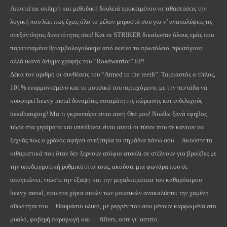
Απαιτείται σκληρή και μεθοδική δουλειά προκειμένου να τιθασεύσεις την
λογική που λέει πως έχεις όλο το μέλον μπροστά σου για ν’ ανακαλύψεις τις
ανεξάντλητες δυνατότητες σου! Και οι
STRIKER
δικαίωσαν όλους εμάς που
παρατεταμένα θριαμβολογούσαμε από εκείνο το πρωτόλειο, πρωτόγονο
αλλά ικανό δείγμα γραφής του “
Roadwarrior
”
EP
!
Δέκα τον αριθμό οι συνθέσεις του “
Armed
to
the
teeth
”. Ταιριαστός ο τίτλος,
101% εναρμονισμένο και το μουσικό του περιεχόμενο, με την πεντάδα να
κυοφορεί
heavy
metal
δυναμίτες ασταμάτητης πώρωσης και ενδελεχούς
headbanging
! Μα τι γκρουπάρα είναι αυτή Θεέ μου! Νιώθω ξανά έφηβος
τώρα στα γεράματα και υπεύθυνοι είναι αυτοί οι τύποι που σε κάνουν να
ξεχνάς πως ο χρόνος αφήνει ανεξίτηλα τα σημάδια πάνω σου… Ακούστε τα
κιθαριστικά που όταν δεν ξερνούν ατόφιο ατσάλι σε στέλνουν για βρούβες με
την υποδειγματική ρυθμικότητα τους, ακούστε μια φωνάρα που σε
απογειώνει, νιώστε την έξαψη και την μεγαλοπρέπεια του καθαρόαιμου
heavy
metal
, που στα χέρια αυτών των μουσικών ανακαλύπτει την χαμένη
αθωότητα του… Θαυμάσιο υλικό, με ρεφρέν που σου μένουν καρφωμένα στο
μυαλό, φοβερή παραγωγή και …
fillers
, ούτε γι’ αστείο…