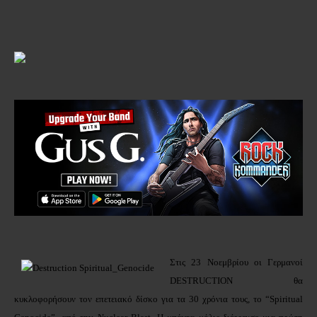
Στις 23 Νοεμβρίου οι Γερμανοί
DESTRUCTION θα
κυκλοφορήσουν τον επετειακό δίσκο για τα 30 χρόνια τους, το “Spiritual