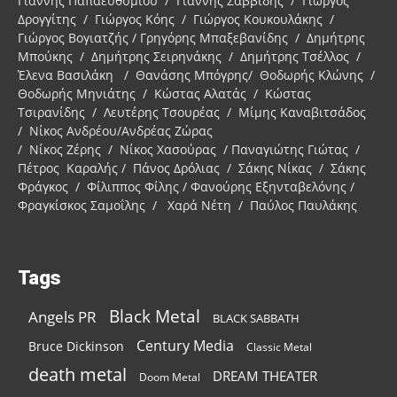
Γιάννης Παπαευθυμίου / Γιάννης Σαββίδης / Γιώργος
Δρογγίτης / Γιώργος Κόης / Γιώργος Κουκουλάκης /
Γιώργος Βογιατζής / Γρηγόρης Μπαξεβανίδης / Δημήτρης
Μπούκης / Δημήτρης Σειρηνάκης / Δημήτρης Τσέλλος /
Έλενα Βασιλάκη / Θανάσης Μπόγρης/ Θοδωρής Κλώνης /
Θοδωρής Μηνιάτης / Κώστας Αλατάς / Κώστας
Τσιρανίδης / Λευτέρης Τσουρέας / Μίμης Καναβιτσάδος
/ Νίκος Ανδρέου/Ανδρέας Ζώρας
/ Νίκος Ζέρης / Νίκος Χασούρας / Παναγιώτης Γιώτας /
Πέτρος Καραλής / Πάνος Δρόλιας / Σάκης Νίκας / Σάκης
Φράγκος / Φίλιππος Φίλης / Φανούρης Εξηνταβελόνης /
Φραγκίσκος Σαμοΐλης / Χαρά Νέτη / Παύλος Παυλάκης
Tags
Black Metal
Angels PR
BLACK SABBATH
Century Media
Bruce Dickinson
Classic Metal
death metal
DREAM THEATER
Doom Metal