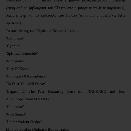
Genocide”, από τηv Nuclear Blast. Η μπάντα μόλις διέρρευσε μια πρώτη
γεύση από το βιβλιαράκι του CD (το οποίο μπορείτε να δείτε παρακάτω),
όπως επίσης και το εξώφυλλο του δίσκου (το οποίο μπορείτε να δείτε
αριστερά).
Το tracklisting του “Spiritual Genocide” είναι:
‘Exordium’
‘Cyanide’
‘Spiritual Genocide’
‘Renegades’
‘City Of Doom’
‘No Signs Of Repentance’
‘To Dust You Will Decay’
‘Legacy Of The Past’ (featuring Gerre from TANKARD and Tom
Angelripper from SODOM)
‘Carnivore’
‘Riot Squad’
‘Under Violent Sledge’
Limited Edition Digipack Bonus Tracks: