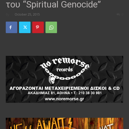
του “Spiritual Genocide”
By
-
October 25, 2015
0