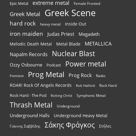
extreme metal
Epic Metal
Female Fronted
Greek Scene
Greek Metal
hard rock
Inside Out
heavy metal
iron maiden
Judas Priest
Megadeth
METALLICA
Melodic Death Metal
Metal Blade
Nuclear Blast
Napalm Records
Power metal
Ozzy Osbourne
Podcast
Prog Metal
Prog Rock
Radio
Premiere
ROAR! Rock Of Angels Records
Rock Hard
Rob Halford
Rock Hard - The Pod
Symphonic Metal
Rotting Christ
Thrash Metal
Underground
Underground Halls
Underground Heavy Metal
Σάκης Φράγκος
Στήλες
Γιάννης Σαββίδης