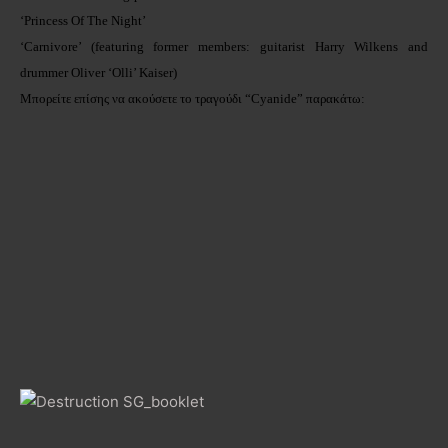
‘Princess Of The Night’
‘Carnivore’ (featuring former members: guitarist Harry Wilkens and
drummer Oliver ‘Olli’ Kaiser)
Μπορείτε επίσης να ακούσετε το τραγούδι “Cyanide” παρακάτω: