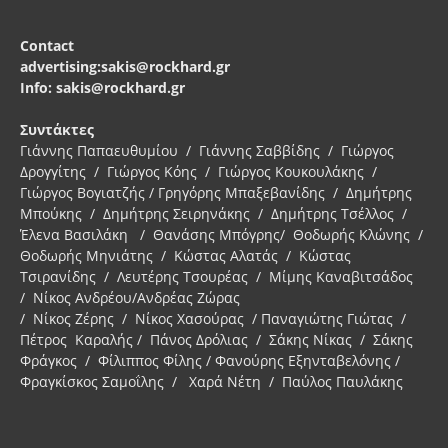
Contact
advertising:sakis@rockhard.gr
Info: sakis@rockhard.gr
Συντάκτες
Γιάννης Παπαευθυμίου / Γιάννης Σαββίδης / Γιώργος
Δρογγίτης / Γιώργος Κόης / Γιώργος Κουκουλάκης /
Γιώργος Βογιατζής / Γρηγόρης Μπαξεβανίδης / Δημήτρης
Μπούκης / Δημήτρης Σειρηνάκης / Δημήτρης Τσέλλος /
Έλενα Βασιλάκη / Θανάσης Μπόγρης/ Θοδωρής Κλώνης /
Θοδωρής Μηνιάτης / Κώστας Αλατάς / Κώστας
Τσιρανίδης / Λευτέρης Τσουρέας / Μίμης Καναβιτσάδος
/ Νίκος Ανδρέου/Ανδρέας Ζώρας
/ Νίκος Ζέρης / Νίκος Χασούρας / Παναγιώτης Γιώτας /
Πέτρος Καραλής / Πάνος Δρόλιας / Σάκης Νίκας / Σάκης
Φράγκος / Φίλιππος Φίλης / Φανούρης Εξηνταβελόνης /
Φραγκίσκος Σαμοΐλης / Χαρά Νέτη / Παύλος Παυλάκης