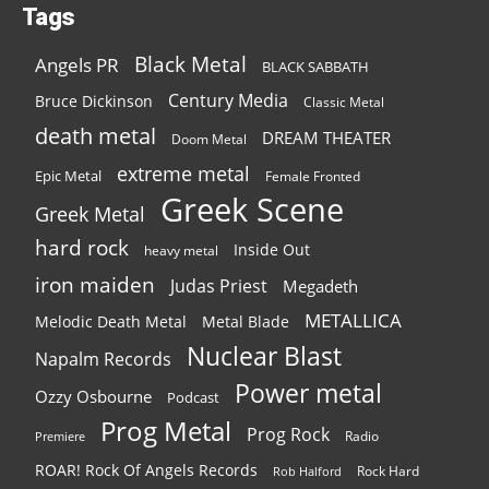
Tags
Black Metal
Angels PR
BLACK SABBATH
Century Media
Bruce Dickinson
Classic Metal
death metal
DREAM THEATER
Doom Metal
extreme metal
Epic Metal
Female Fronted
Greek Scene
Greek Metal
hard rock
Inside Out
heavy metal
iron maiden
Judas Priest
Megadeth
METALLICA
Melodic Death Metal
Metal Blade
Nuclear Blast
Napalm Records
Power metal
Ozzy Osbourne
Podcast
Prog Metal
Prog Rock
Radio
Premiere
ROAR! Rock Of Angels Records
Rock Hard
Rob Halford