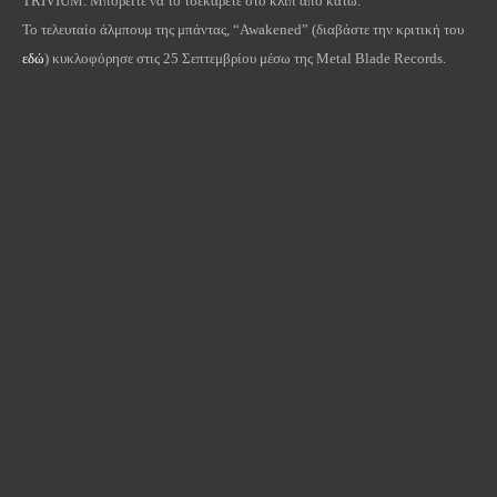
TRIVIUM
. Μπορείτε να το τσεκάρετε στο κλιπ από κάτω.
Το τελευταίο άλμπουμ της μπάντας, “
Awakened
” (διαβάστε την κριτική του
εδώ
) κυκλοφόρησε στις 25 Σεπτεμβρίου μέσω της
Metal
Blade
Records
.