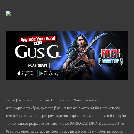
Σα να βλέπω από τώρα τους
true
hardcore
“
fans
” να κάθονται με
σταυρωμένα τα χέρια, έχοντας βλέμμα του στυλ «στο
pit
θα είσαι νεκρός
φλούφλη» και να μουρμουράνε αγανακτισμένοι λες και η μπάντα θα ψηφίσει
το νέο πακέτο μέτρων λιτότητας, «ποιοι
PARKWAY
DRIVE
μωρέεεεε»! Το
θέμα μας όμως είναι πως παίζουν όντως
metalcore
, σε αντίθεση με τόσους