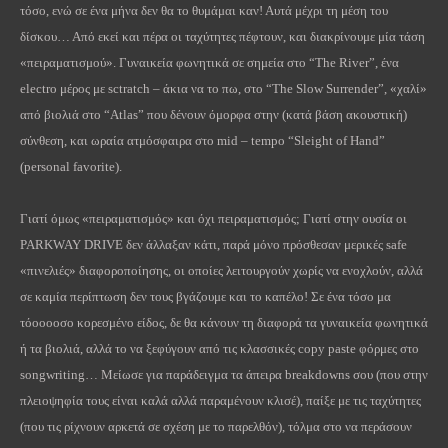
τόσο, ενώ σε ένα μήνα δεν θα το θυμάμαι καν! Αυτά μέχρι τη μέση του
δίσκου… Από εκεί και πέρα οι ταχύτητες πέφτουν, και διακρίνουμε μία τάση
«πειραματισμού». Γυναικεία φωνητικά σε σημεία στο “
The
River
”, ένα
electro
μέρος με
sctratch
– άκια να το πω, στο “
The
Slow
Surrender
”, «χαλί»
από βιολιά στο “
Atlas
” που δένουν όμορφα στην (κατά βάση ακουστική)
σύνθεση, και ωραία ατμόσφαιρα στο
mid
–
tempo
“
Sleight
of
Hand
”
(
personal
favorite
).
Γιατί όμως «πειραματισμός» και όχι πειραματισμός; Γιατί στην ουσία οι
PARKWAY
DRIVE
δεν άλλαξαν κάτι, παρά μόνο πρόσθεσαν μερικές
safe
«πινελιές» διαφοροποίησης, οι οποίες λειτουργούν χωρίς να ενοχλούν, αλλά
σε καμία περίπτωση δεν τους βγάζουμε και το καπέλο! Σε ένα τόσο μα
τόοοοοσο κορεσμένο είδος, δε θα κάνουν τη διαφορά τα γυναικεία φωνητικά
ή τα βιολιά, αλλά το να ξεφύγουν από τις κλασσικές
copy
paste
φόρμες στο
songwriting
… Μείωσε για παράδειγμα τα άπειρα
breakdowns
σου (που στην
πλειοψηφία τους είναι καλά αλλά παραμένουν κλισέ), παίξε με τις ταχύτητες
(που τις ρίχνουν αρκετά σε σχέση με το παρελθόν), τόλμα στο να περάσουν