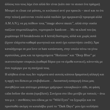
άλλους που τους λέμε έτσι αλλά δεν είναι (κάτι σαν το
stoner
ένα πράγμα).
Μπορεί οι
clean
cut
φάτσες, οι κοιλιακοί αντί για προκιλι – ακοί και το ότι
στην τελική φαίνονται «πολύ καλά παιδιά» (με αμερικανιζέ προφορά αλλά
Α.Μ.Α.Ν.), να μη πείθουν τους “
image
above
music
”, αλλά στην ουσία
παίζουν επιμεταλλωμένο, «εμπορικό»
hardcore
… Με τα κλισέ του (ας
χωρέσουμε 10
breakdowns
σε 4 λεπτά) δυστυχώς, αλλά και χωρίς αυτά
(έχουν ελάχιστα καθαρά φωνητικά και αυτό έχει καταντήσει
credit
). Άρα
καταλήγουμε σε μια
love
or
hate
κατάσταση, στην οποία τείνω να γίνω
αγαπούλας, μιας και τα προηγούμενα “
Horizons
” και “
Deep
Blue
” με
ικανοποίησαν επαρκώς (καθαρά 8άρια για να είμεθα κυνικοί), κάνοντάς με
έτσι περίεργο για τη συνέχειά τους.
Η αλήθεια είναι πως δεν περίμενα από αυτούς κάποια δραματική αλλαγή και
η αρχή του δίσκου με επιβεβαίωσε… Ακουστική εισαγωγή όπως μας
συνηθίζουν και απότομο μπάσιμο γρήγορων «σουηδικών»
riffs
, σε φάση
calm
before
the
storm
(προβλεπέ). Συνέχεια στο ίδιο μοτίβο με τυπικές – άνω
του μ.ο. – συνθέσεις του είδους με τ
o
“
Wild
Eyes
” να ξεχωρίζει και να
προσπαθώ ακόμη να καταλάβω γιατί το “
Dark
Days
” μου έχει κολλήσει