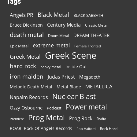
Tags
Black Metal
Angels PR
BLACK SABBATH
Century Media
Bruce Dickinson
Classic Metal
death metal
DREAM THEATER
Doom Metal
extreme metal
Epic Metal
Female Fronted
Greek Scene
Greek Metal
hard rock
Inside Out
heavy metal
iron maiden
Judas Priest
Megadeth
METALLICA
Melodic Death Metal
Metal Blade
Nuclear Blast
Napalm Records
Power metal
Ozzy Osbourne
Podcast
Prog Metal
Prog Rock
Radio
Premiere
ROAR! Rock Of Angels Records
Rock Hard
Rob Halford