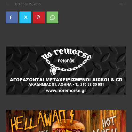
By
-
October 25, 2015
0