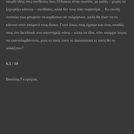
unsafe
ιδέες στις συνθέσεις σου. Ο δίσκος είναι σωστός, με καλές – χωρίς να
ξεχωρίζει κάποια – συνθέσεις, αλλά δεν τους πάει παραπέρα… Κι επειδή
πιστεύω πως μπορούν να κερδίσουν αν τολμήσουν, καλό θα ήταν να το
κάνουν στον επόμενό τους δίσκο. Γιατί όπως τους έγραψε και ένας οπαδός
τους στο
facebook
που υποστήριζε πάνω – κάτω τα ίδια, «δεν υπάρχει λόγος
να επαναλαμβάνεστε, μιας κι εσείς είστε το
mainstream
κι εσείς θα το
αλλάξετε»!
6.5 / 10
Βασίλης Γκορόγιας