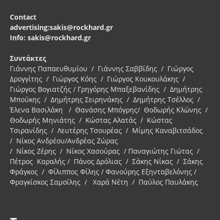
Contact
advertising:sakis@rockhard.gr
Info: sakis@rockhard.gr
Συντάκτες
Γιάννης Παπαευθυμίου / Γιάννης Σαββίδης / Γιώργος
Δρογγίτης / Γιώργος Κόης / Γιώργος Κουκουλάκης /
Γιώργος Βογιατζής / Γρηγόρης Μπαξεβανίδης / Δημήτρης
Μπούκης / Δημήτρης Σειρηνάκης / Δημήτρης Τσέλλος /
Έλενα Βασιλάκη / Θανάσης Μπόγρης/ Θοδωρής Κλώνης /
Θοδωρής Μηνιάτης / Κώστας Αλατάς / Κώστας
Τσιρανίδης / Λευτέρης Τσουρέας / Μίμης Καναβιτσάδος
/ Νίκος Ανδρέου/Ανδρέας Ζώρας
/ Νίκος Ζέρης / Νίκος Χασούρας / Παναγιώτης Γιώτας /
Πέτρος Καραλής / Πάνος Δρόλιας / Σάκης Νίκας / Σάκης
Φράγκος / Φίλιππος Φίλης / Φανούρης Εξηνταβελόνης /
Φραγκίσκος Σαμοΐλης / Χαρά Νέτη / Παύλος Παυλάκης