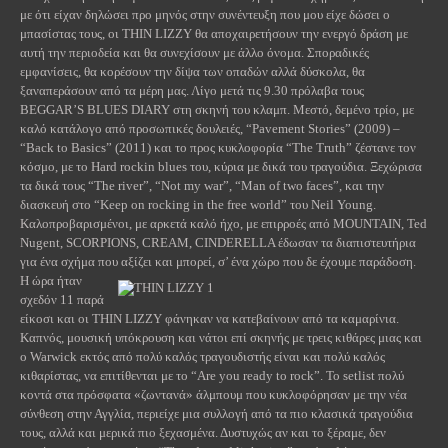
με ότι είχαν δηλώσει προ μηνός στην συνέντευξη που μου είχε δώσει ο
μπασίστας τους, οι
THIN
LIZZY
θα αποχαιρετήσουν την ενεργό δράση με
αυτή την περιοδεία και θα συνεχίσουν με άλλο όνομα. Σποραδικές
εμφανίσεις, θα κορέσουν την δίψα των οπαδών αλλά δύσκολα, θα
ξαναπεράσουν από τα μέρη μας. Λίγο μετά τις 9.30 πρόλαβα τους
BEGGAR
’
S
BLUES
DIARY
στη σκηνή του κλαμπ. Μεστό, δεμένο τρίο, με
καλό κατάλογο από προσωπικές δουλειές, “
Pavement Stories” (2009) –
“Back to Basics” (2011) και το προς κυκλοφορία “The Truth”
ζέστανε τον
κόσμο, με το
Hard
rockin
blues
του, κύρια με δικά του τραγούδια. Ξεχώρισα
τα
δικά
τους
“The river”, “Not my war”, “Man of two faces”,
και
την
διασκευή
στο
“Keep on rocking in the free world”
του
Neil Young.
Καλοπροβαρισμένοι, με αρκετά καλό ήχο, με επιρροές από
MOUNTAIN
,
Ted
Nugent
,
SCORPIONS
,
CREAM
,
CINDERELLA
έδωσαν τα διαπιστευτήρια
για ένα σχήμα που αξίζει και μπορεί, σ’ ένα χώρο που δε έχουμε παράδοση.
Η ώρα ήταν
σχεδόν 11 παρά
είκοσι και οι
THIN
LIZZY
φάνηκαν να κατεβαίνουν από τα καμαρίνια.
Καπνός, μουσική υπόκρουση και νάτοι επί σκηνής με τρεις κιθάρες μιας και
ο
Warwick
εκτός από πολύ καλός τραγουδιστής είναι και πολύ καλός
κιθαρίστας, να επιτίθενται με το “
Are
you
ready
to
rock
”. Το
setlist
πολύ
κοντά στα πρόσφατα «ζωντανά» άλμπουμ που κυκλοφόρησαν με την νέα
σύνθεση στην Αγγλία, περιείχε μια συλλογή από τα πιο κλασικά τραγούδια
τους, αλλά και μερικά πιο ξεχασμένα. Δυστυχώς αν και το ξέραμε, δεν