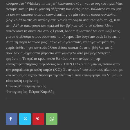
κόσμου στο “
Whiskey
in
the
jar
” ξάφνιασε ακόμη και το συγκρότημα. Μας
αντάμειψαν με μια εμφάνιση αξέχαστη και εμείς με τον καλύτερο εαυτό μας.
Τι και αν κάποιοι έκαναν
crowd
surfing
σε μία τέτοιου ύφους συναυλία,
(λογικό άλλωστε, αν αναλογιστεί κανείς τα ραφτά στα μπουφάν τους), τι κι
αν η Αθήνα απεργούσε και αρκετοί δεν βρήκαν τρόπο να έρθουν. Όταν
αφιέρωσαν τη συναυλία στους
Lynott
,
Moore
ήμασταν όλοι εκεί μαζί τους,
για να στείλουμε στους ουρανούς το μήνυμα.
The
boys
are
back
in
town
…
Αυτή τη φορά το τέλος μας βρήκε χαμογελαστούς, να πηγαίνουμε πίσω,
χωρίς διάθεση για κανενός άλλου είδους υποκατάστατο, βάφλες, ποτά,
σουβλάκια, αχρείαστα μπροστά στα χαμόγελα από μια μεγαλοπρεπή
εμφάνιση. Τα πρώτα κρύα, απλά θα κάνουν την ανάμνηση της
«αποχαιρετιστήριας» περιοδείας των
THIN
LIZZY
πιο γλυκιά, ειδικά όταν
την μοιράζεσαι με καλή παρέα (Χ.Ο). Σε αναμονή του νέου τους άλμπουμ, με
νέο όνομα, ας ευχαριστήσουμε την Θεά τύχη, που καταφέραμε, να δούμε μια
τόσο καλή εμφάνιση.
Στέλιος Μπασμπαγιάννης
Φωτογραφίες: Πέτρος Καραλής