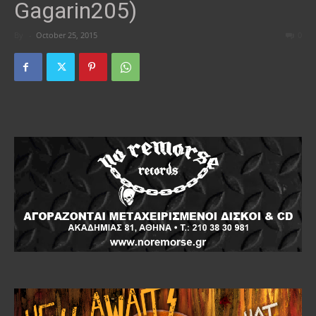
Gagarin205)
By
-
October 25, 2015
0