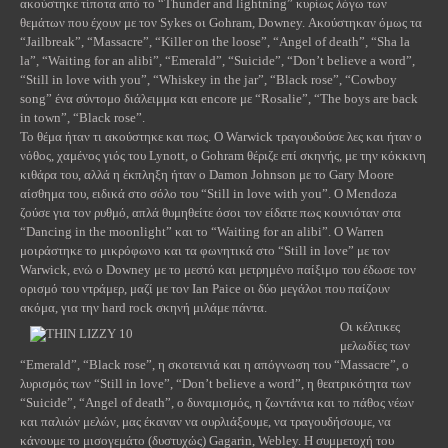
ακούστηκε τίποτα από το “
Thunder
and
lightning
” κυρίως λόγω των
θεμάτων που έχουν με τον
Sykes
οι
Gohram
,
Downey
. Ακούστηκαν
όμως
τα
“Jailbreak”, “Massacre”, “Killer on the loose”, “Angel of death”, “Sha la
la”, “Waiting for an alibi”, “Emerald”, “Suicide”, “Don’t believe a word”,
“Still in love with you”, “Whiskey in the jar”, “Black rose”, “Cowboy
song”
ένα
σύντομο
διάλειμμα
και
encore
με
“Rosalie”, “The boys are back
in town”, “Black rose”.
Το θέμα ήταν τι ακούστηκε και πως. Ο
Warwick
τραγουδούσε λες και ήταν ο
νόθος, χαμένος γιός του
Lynott
, ο
Gohram
θέριζε επί σκηνής, με την κόκκινη
κιθάρα του, αλλά η έκπληξη ήταν ο
Damon
Johnson
με το
Gary
Moore
αίσθημα του, ειδικά στο σόλο του “
Still
in
love
with
you
”. Ο
Mendoza
ζούσε για τον ρυθμό, απλά θυμηθείτε όσοι τον είδατε πως κουνιόταν στα
“
Dancing
in
the
moonlight
” και το “
Waiting
for
an
alibi
”. Ο
Warren
μοιράστηκε το μικρόφωνο και τα φωνητικά στο “
Still
in
love
” με τον
Warwick
, ενώ ο
Downey
με το μεστό και μετρημένο παίξιμο του έδωσε τον
ορισμό του ντράμερ, μαζί με τον
Ian
Paice
οι δύο μεγάλοι που παίζουν
ακόμα, για την
hard
rock
σκηνή μιλάμε πάντα.
Οι κέλτικες
μελωδίες των
“
Emerald
”, “
Black
rose
”, η σκοτεινιά και η απόγνωση του “
Massacre
”, ο
λυρισμός των “
Still
in
love
”, “
Don
’
t
believe
a
word
”, η θεατρικότητα των
“
Suicide
”, “
Angel
of
death
”, ο δυναμισμός, η ζωντάνια και το πάθος νέων
και παλιών μελών, μας έκαναν να ουρλιάξουμε, να τραγουδήσουμε, να
κάνουμε το μισογεμάτο (δυστυχώς)
Gagarin
,
Webley
. Η συμμετοχή του