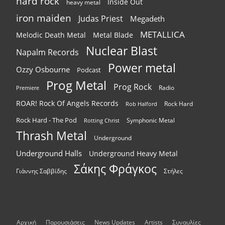
hard rock
Inside Out
heavy metal
iron maiden
Judas Priest
Megadeth
METALLICA
Melodic Death Metal
Metal Blade
Nuclear Blast
Napalm Records
Power metal
Ozzy Osbourne
Podcast
Prog Metal
Prog Rock
Radio
Premiere
ROAR! Rock Of Angels Records
Rock Hard
Rob Halford
Rock Hard - The Pod
Symphonic Metal
Rotting Christ
Thrash Metal
Underground
Underground Halls
Underground Heavy Metal
Σάκης Φράγκος
Γιάννης Σαββίδης
Στήλες
Αρχική
Παρουσιάσεις
News Updates
Artists
Συναυλίες