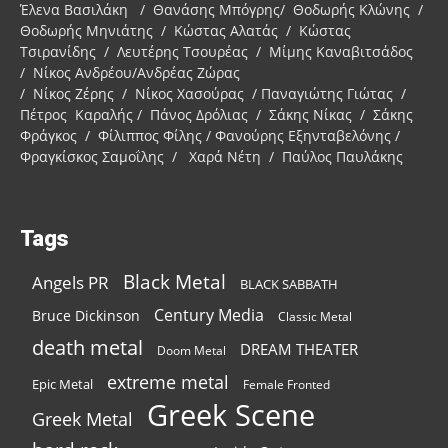
Έλενα Βασιλάκη / Θανάσης Μπόγρης/ Θοδωρής Κλώνης /
Θοδωρής Μηνιάτης / Κώστας Αλατάς / Κώστας
Τσιρανίδης / Λευτέρης Τσουρέας / Μίμης Καναβιτσάδος
/ Νίκος Ανδρέου/Ανδρέας Ζώρας
/ Νίκος Ζέρης / Νίκος Χασούρας / Παναγιώτης Γιώτας /
Πέτρος Καραλής / Πάνος Δρόλιας / Σάκης Νίκας / Σάκης
Φράγκος / Φίλιππος Φίλης / Φανούρης Εξηνταβελόνης /
Φραγκίσκος Σαμοΐλης / Χαρά Νέτη / Παύλος Παυλάκης
Tags
Black Metal
Angels PR
BLACK SABBATH
Century Media
Bruce Dickinson
Classic Metal
death metal
DREAM THEATER
Doom Metal
extreme metal
Epic Metal
Female Fronted
Greek Scene
Greek Metal