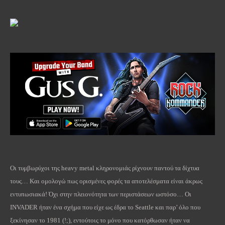
Οι τυμβωρύχοι της
heavy
metal
κληρονομιάς ρίχνουν παντού τα δίχτυα
τους… Και ομολογώ πως ορισμένες φορές τα αποτελέσματα είναι άκρως
εντυπωσιακά! Όχι στην πλειονότητα των περιστάσεων ωστόσο… Οι
INVADER
ήταν ένα σχήμα που είχε ως έδρα το
Seattle
και παρ’ όλο που
ξεκίνησαν το 1981 (!;), εντούτοις το μόνο που κατόρθωσαν ήταν να