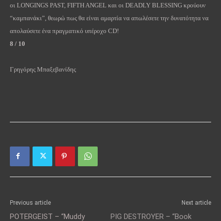
οι
LONGINGS
PAST
,
FIFTH
ANGEL
και οι
DEADLY
BLESSING
κρούουν
“καμπανάκι”, θεωρώ πως θα είναι αμαρτία να απωλέσετε την δυνατότητα να
απολαύσετε ένα πραγματικό υπέροχο
CD
!
8 / 10
Γρηγόρης Μπαξεβανίδης
Previous article
Next article
POTERGEIST – “Muddy
PIG DESTROYER – “Book