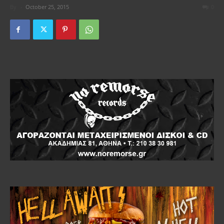
By
-
October 25, 2015
0