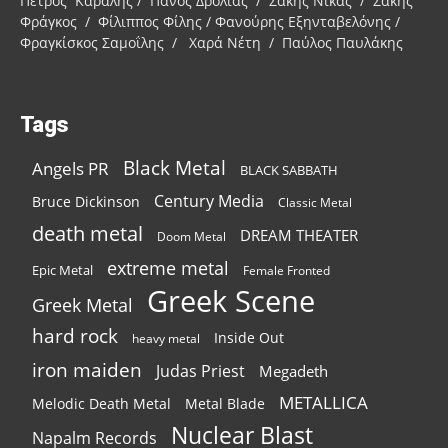
Πέτρος Καραλής / Πάνος Δρόλιας / Σάκης Νίκας / Σάκης
Φράγκος / Φίλιππος Φίλης / Φανούρης Εξηνταβελόνης /
Φραγκίσκος Σαμοΐλης / Χαρά Νέτη / Παύλος Παυλάκης
Tags
Black Metal
Angels PR
BLACK SABBATH
Century Media
Bruce Dickinson
Classic Metal
death metal
DREAM THEATER
Doom Metal
extreme metal
Epic Metal
Female Fronted
Greek Scene
Greek Metal
hard rock
Inside Out
heavy metal
iron maiden
Judas Priest
Megadeth
METALLICA
Melodic Death Metal
Metal Blade
Nuclear Blast
Napalm Records