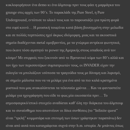
κυκλοφορήσουν ένα
demo
κι ένα άλμπουμ πριν τους φάει η μαρμάγκα του
grunge
στις αρχές των 90’
s
. Το παρακλάδι της
Pure
Steel
, η
Pure
Underground
, εντόπισε το υλικό τους και το παρουσιάζει για πρώτη φορά
στο ευρύ κοινό… Η μουσική τουςείναι κατά βάση βουτηγμένη στην μελωδία
και σε πολλές περπτώσεις ηχεί άκρως ιδιόμορφη, μιας και τα ακουστικά
σημεία διαδέχονται
metal
ομοβροντίες, με τα γνώριμα αντρίκια φωνητικά,
που έκανε τόσο αγαπητό το
power
της Αμερικής στους οπαδούς ανά τον
κόσμο! Με επιρροές που ξεκινούν από το Βρετανικό κύμα των 80’
s
αλλά και
τον ήχο των περισσοτέρων συμπατριωτών τους, οι
INVADER
είχαν την
ευλογία να μπολιάζουν ισόποσα τα τραγούδια τους με δύναμη και λυρισμό,
σε σημείο μάλιστα που να να μιλάμε για ένα από τα πιο καλά κρατημένα
μυστικά που μας ανακαλύπτεται τα τελευταία χρόνια… Και να φανταστείτε
μιλάμε για ηχογράφηση που είδε το φως μία εικοσαετία πριν… Το
ατμοσφαιρικό/επικό στοιχείο αναδύεται καθ’ όλη την διάρκεια του άλμπουμ
και το συναίσθημα που αποπνέουν οι δέκα συνθέσεις (το “
Infinite
quest
”
είναι “τρελή” κομματάρα και επιτομή των όσων γράφτηκαν παραπάνω) δεν
είναι από αυτά που καταγράφεται συχνά στην
h
.
m
. ιστορία. Αν μπάντες όπως