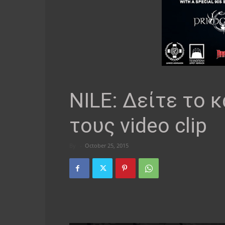
NILE: Δείτε το 
τους video clip
By
-
October 25, 2015