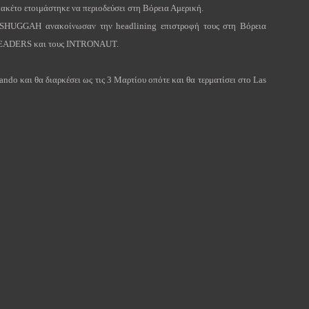
πακέτο ετοιμάστηκε να περιοδεύσει στη Βόρεια Αμερική.
SHUGGAH
ανακοίνωσαν την
headlining
επιστροφή τους στη Βόρεια
EADERS
και τους
INTRONAUT
.
lando
και θα διαρκέσει ως τις 3 Μαρτίου οπότε και θα τερματίσει στο
Las