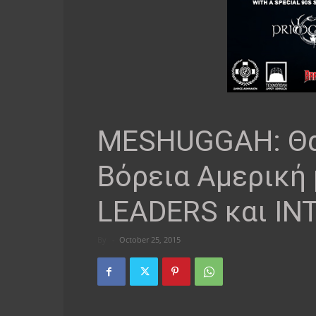
MESHUGGAH: Θα
Βόρεια Αμερική
LEADERS και I
By
-
October 25, 2015