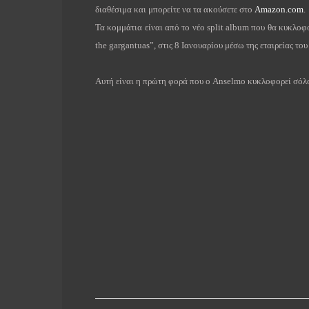
διαθέσιμα και μπορείτε να τα ακούσετε στο
Amazon.com
.
Τα κομμάτια είναι από το νέο
split
album
που θα κυκλοφ
the
gargantuas
”, στις 8 Ιανουαρίου μέσω της εταιρείας το
Αυτή είναι η πρώτη φορά που ο
Anselmo
κυκλοφορεί σόλο