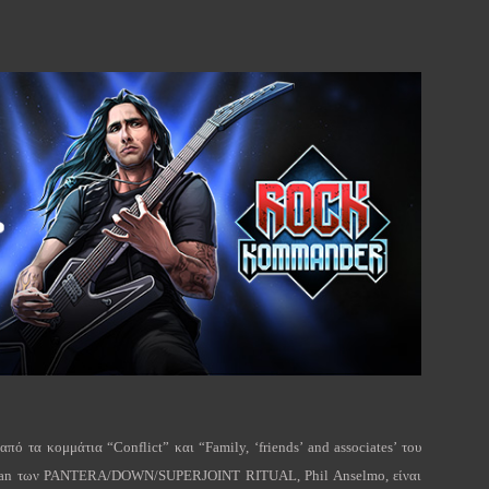
 από τα κομμάτια “
Conflict
” και “
Family
, ‘
friends
’
and
associates
’ του
an
των
PANTERA
/
DOWN
/
SUPERJOINT
RITUAL
,
Phil
Anselmo
, είναι