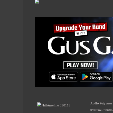
Audio
δείγματα
θρυλικού
frontm