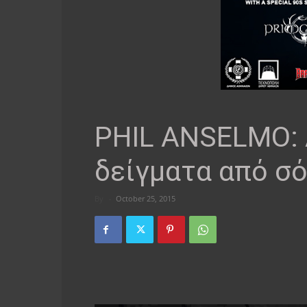
PHIL ANSELMO: 
δείγματα από σ
By
-
October 25, 2015