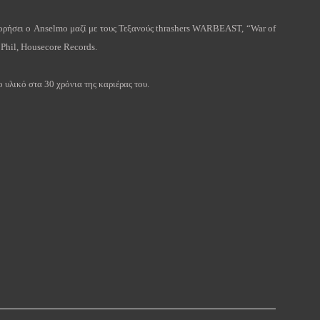
ορήσει ο
Anselmo
μαζί με τους Τεξανούς
thrashers
WARBEAST
, “
War
of
υ
Phil
,
Housecore
Records
.
 υλικό στα 30 χρόνια της καριέρας του.