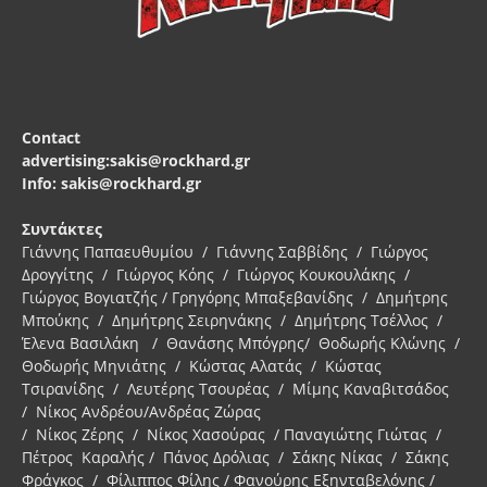
Contact
advertising:sakis@rockhard.gr
Info: sakis@rockhard.gr
Συντάκτες
Γιάννης Παπαευθυμίου / Γιάννης Σαββίδης / Γιώργος
Δρογγίτης / Γιώργος Κόης / Γιώργος Κουκουλάκης /
Γιώργος Βογιατζής / Γρηγόρης Μπαξεβανίδης / Δημήτρης
Μπούκης / Δημήτρης Σειρηνάκης / Δημήτρης Τσέλλος /
Έλενα Βασιλάκη / Θανάσης Μπόγρης/ Θοδωρής Κλώνης /
Θοδωρής Μηνιάτης / Κώστας Αλατάς / Κώστας
Τσιρανίδης / Λευτέρης Τσουρέας / Μίμης Καναβιτσάδος
/ Νίκος Ανδρέου/Ανδρέας Ζώρας
/ Νίκος Ζέρης / Νίκος Χασούρας / Παναγιώτης Γιώτας /
Πέτρος Καραλής / Πάνος Δρόλιας / Σάκης Νίκας / Σάκης
Φράγκος / Φίλιππος Φίλης / Φανούρης Εξηνταβελόνης /