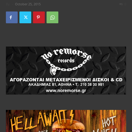
By
-
October 25, 2015
0