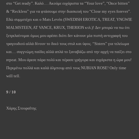
στο “
Get
ready
”. Καλό…
A
κούμε ευχάριστα τα “
Your
love
”, “
Once
bitten
”
& “
Reckless
” για να φτάσουμε στην διασκευή του “
Close
my
eyes
forever
”.
Εδώ
συμμετέχει
και
ο
Mats Levén (SWEDISH EROTICA, TREAT, YNGWIE
MALMSTEEN, AT VANCE, KRUX, THERION
κτλ
.)!
Δεν μπορώ να πω ότι
ξετρελαίνομαι όμως μου αρέσει διότι δεν κάνουν μία πιστή αντιγραφή του
τραγουδιού αλλά δίνουν το δικό τους στυλ και ύφος. “
Sisters
” για τελείωμα
και… συγγνώμη παίδες αλλά απλά το ξαναβάζω από την αρχή να παίξει στο
repeat
. Μου άρεσε πάρα πολύ και πέρασε γρήγορα και ευχάριστα η ώρα μου!
Περιμένω πολλά και καλά άλμπουμ από τους
NUBIAN
ROSE
!
Only
time
will
tell
.
9 / 10
Χάρης Στουραΐτης