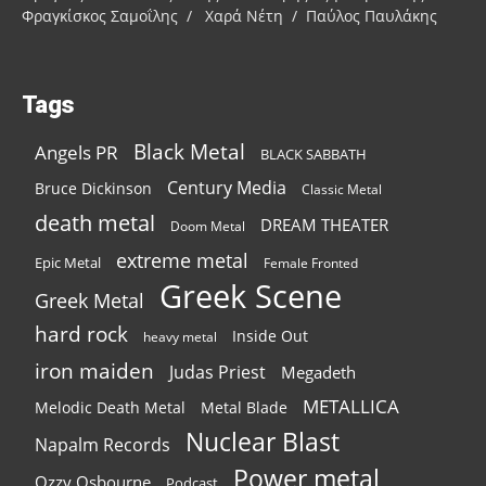
Φραγκίσκος Σαμοΐλης / Χαρά Νέτη / Παύλος Παυλάκης
Tags
Black Metal
Angels PR
BLACK SABBATH
Century Media
Bruce Dickinson
Classic Metal
death metal
DREAM THEATER
Doom Metal
extreme metal
Epic Metal
Female Fronted
Greek Scene
Greek Metal
hard rock
Inside Out
heavy metal
iron maiden
Judas Priest
Megadeth
METALLICA
Melodic Death Metal
Metal Blade
Nuclear Blast
Napalm Records
Power metal
Ozzy Osbourne
Podcast