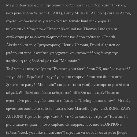
Με μια ιδιαίτερη φωνή, την οποία προσωπικά την βρίσκω καταπληκτική,
κάτι μεταξύ
Ann
Wilson
(
HEART
),
Darby
Mills
(
HEADPINS
) και
Lee
Aaron
,
έρχεται να ζωντανέψει για τα καλά τον
female
hard
rock
χώρο. Η
κιθαριστική δύναμη των Christer Åkerlund και Thomas Lindgren σε
συνδυασμό με τα σωστά πλήκτρα όπως και όπου πρέπει του Fredrik
Åkerlund και τους “μετρονόμους” Henrik Uhrbom, David Algesten σε
μπάσο και ντραμς αντίστοιχα έρχονται να κάνουν πλήρως άψογη την
παρθενική τους δουλειά με τίτλο “
Mountain
”!
Το άλμπουμ τους ανοίγει το “Ever
s
ee
y
our
f
ace” όπου ΟΚ, ακούμε ένα καλό
τραγουδάκι. Περνάμε όμως γρήγορα στο επόμενο όπου από δω και πέρα
ξεκινάει το
party
! “
Mountain
” και με τσίτα τα γκάζια χτυπάμε τα μυαλά στα
κάγκελα!!! Πολύ πιασάρικο κιθαριστικό
riff
αλλά και ρεφρέν! Ίσως το
αγαπημένο μου τραγούδι τους το επόμενο… “
Living
for
tomorrow
”. Μικρός
ύμνος, του οποίου το
solo
το παίζει ο
Kee
Marcello
(πρώην
EUROPE
,
EASY
ACTION
)! Τυχαίο; Επίσης καταπληκτικό με υπέροχο στίχο το “
How
am
I
”,
μια μπαλάντα γεμάτη πόνο καρδιάς. Οι επιρροές τους από
SCORPIONS
(βλέπε “
Rock
you
like
a
hurricane
”) έρχονται να φανούν σε μέγιστο βαθμό