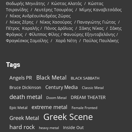
Θοδωρής Μηνιάτης / Κώστας Αλατάς / Κώστας
Τσιρανίδης / Λευτέρης Τσουρέας / Μίμης Καναβιτσάδος
/ Νίκος Ανδρέου/Ανδρέας Ζώρας
/ Νίκος Ζέρης / Νίκος Χασούρας / Παναγιώτης Γιώτας /
Πέτρος Καραλής / Πάνος Δρόλιας / Σάκης Νίκας / Σάκης
Φράγκος / Φίλιππος Φίλης / Φανούρης Εξηνταβελόνης /
Φραγκίσκος Σαμοΐλης / Χαρά Νέτη / Παύλος Παυλάκης
Tags
Black Metal
Angels PR
BLACK SABBATH
Century Media
Bruce Dickinson
Classic Metal
death metal
DREAM THEATER
Doom Metal
extreme metal
Epic Metal
Female Fronted
Greek Scene
Greek Metal
hard rock
Inside Out
heavy metal