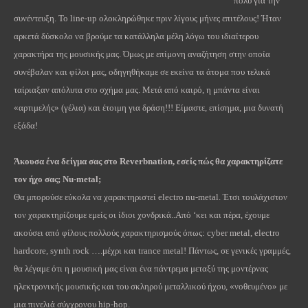
πολύ για την
συνέντευξη. Το line-up ολοκληρώθηκε πριν λίγους μήνες επιτέλους! Ήταν
αρκετά δύσκολο να βρούμε τα κατάλληλα μέλη λόγω του ιδιαίτερου
χαρακτήρα της μουσικής μας. Όμως με επίμονη αναζήτηση στην οποία
συνέβαλαν και φίλοι μας, οδηγηθήκαμε σε εκείνα τα άτομα που τελικά
ταίριαξαν απόλυτα στο σχήμα μας. Μετά από καιρό, η μπάντα είναι
«αρτιμελής» (γέλια) και έτοιμη για δράση!!! Είμαστε, επίσημα, μια δυνατή
εξάδα!
Άκουσα ένα δείγμα σας στο Reverbnation, εσείς πώς θα χαρακτηρίζατε
τον ήχο σας; Νu-metal;
Θα μπορούσε εύκολα να χαρακτηριστεί electro nu-metal. Έτσι τουλάχιστον
τον χαρακτηρίζουμε εμείς οι ίδιοι χονδρικά..Από ‘κει και πέρα, έχουμε
ακούσει από φίλους πολλούς χαρακτηρισμούς όπως: cyber metal, electro
hardcore, synth rock ….μέχρι και trance metal! Πάντως, σε γενικές γραμμές,
θα λέγαμε ότι η μουσική μας είναι ένα πάντρεμα μεταξύ της μοντέρνας
ηλεκτρονικής μουσικής και του σκληρού μεταλλικού ήχου, «νοθευμένο» με
μια πινελιά σύγχρονου hip-hop.