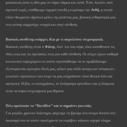
μουσικούς ώστε η ιδέα μας να πάρει σάρκα και οστά. Έτσι, λοιπόν, από
σχετικά νωρίς, σταθήκαμε τυχεροί επειδή γνωρίσαμε την
Ανθή
, η οποία
πλέον θεωρείται ιδρυτικό μέλος της μπάντας μας, βασική κιθαρίστριά μας
ενώ επίσης συμμετέχει ενεργά και στην σύνθεση.
Βασικός συνθέτης υπάρχει; Και με τι ασχολείστε στιχουργικά;
Βασικός συνθέτης είναι ο
Φάνης
. Από ‘κει και πέρα, όλοι καταθέτουν τις
ιδέες τους και τις προτάσεις τους για κάθε σύνθεση. Οι στίχοι έχουν καθαρά
κοινωνικό περιεχόμενο το οποίο προσπαθούμε να το προβάλλουμε
εξιστορώντας εμπειρίες δικές μας, φίλων μας αλλά ακόμη και ιστορικών,
γνωστών προσώπων που έτυχε να μας επηρεάσουν τόσο θετικά όσο και
αρνητικά. Η βία, οι καταχρήσεις, το ξεπέρασμα εμποδίων και η λύτρωση
είναι τα κύρια στιχουργικά μας θέματα.
Πώς προέκυψε το “Rectifire” και τι σημαίνει για εσάς;
Για μεγάλο χρονικό διάστημα, ψάχναμε να βρούμε ένα όνομα δυνατό στο
άκουσμά του το οποίο ταυτόχρονα να «κρύβει» κάποιο ισχυρό νόημα