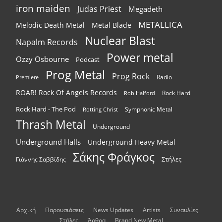
iron maiden
Judas Priest
Megadeth
METALLICA
Melodic Death Metal
Metal Blade
Nuclear Blast
Napalm Records
Power metal
Ozzy Osbourne
Podcast
Prog Metal
Prog Rock
Radio
Premiere
ROAR! Rock Of Angels Records
Rock Hard
Rob Halford
Rock Hard - The Pod
Symphonic Metal
Rotting Christ
Thrash Metal
Underground
Underground Halls
Underground Heavy Metal
Σάκης Φράγκος
Στήλες
Γιάννης Σαββίδης
Αρχική
Παρουσιάσεις
News Updates
Artists
Συναυλίες
Στήλες
Άρθρα
Brand New Metal