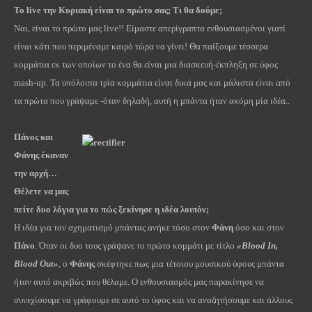
Το live την Κυριακή είναι το πρώτο σας; Τι θα δούμε;
Ναι, είναι το πρώτο μας live!! Είμαστε απερίγραπτα ενθουσιασμένοι γιατί
είναι κάτι που περιμέναμε καιρό τώρα να γίνει! Θα παίξουμε τέσσερα
κομμάτια εκ των οποίων το ένα θα είναι μια διασκευή-έκπληξη σε ύφος
mash-up. Τα υπόλοιπα τρία κομμάτια είναι δικά μας και μάλιστα είναι από
τα πρώτα που γράψαμε -όταν δηλαδή, αυτή η μπάντα ήταν ακόμη μία ιδέα..
Πάνος και
Φάνης έκαναν
την αρχή…
Θέλετε να μας
πείτε δυο λόγια για το πώς ξεκίνησε η ιδέα λοιπόν;
Η ιδέα για τον σχηματισμό μπάντας ανήκε τόσο στον
Φάνη
όσο και στον
Πάνο
. Όταν οι δυο τους γράψανε το πρώτο κομμάτι με τίτλο
«Blood In,
Blood Out»
, ο
Φάνης
σκέφτηκε πως μια τέτοιου μουσικού ύφους μπάντα
ήταν αυτό ακριβώς που θέλαμε. Ο ενθουσιασμός μας παρακίνησε να
συνεχίσουμε να γράφουμε σε αυτό το ύφος και να αναζητήσουμε και άλλους