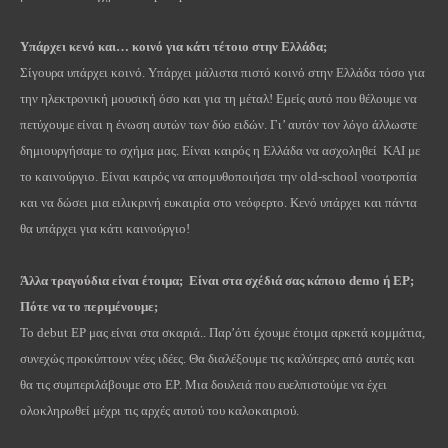
Υπάρχει κενό και… κοινό για κάτι τέτοιο στην Ελλάδα;
Σίγουρα υπάρχει κοινό. Υπάρχει μάλιστα πιστό κοινό στην Ελλάδα τόσο για
την ηλεκτρονική μουσική όσο και για τη μέταλ! Εμείς αυτό που θέλουμε να
πετύχουμε είναι η ένωση αυτών των δύο ειδών. Γι’
αυτόν τον λόγο άλλωστε
δημιουργήσαμε το σχήμα μας. Είναι καιρός η Ελλάδα να ασχοληθεί ΚΑΙ με
το καινούργιο. Είναι καιρός να απομυθοποιήσει την old-school νοοτροπία
και να δώσει μια ειλικρινή ευκαιρία στο νεόφερτο. Κενό υπάρχει και πάντα
θα υπάρχει για κάτι καινούργιο!
Άλλα τραγούδια είναι έτοιμα; Είναι στα σχέδιά σας κάποιο demo ή EP;
Πότε να το περιμένουμε;
Το debut EP μας είναι στα σκαριά.. Παρ’ότι έχουμε έτοιμα αρκετά κομμάτια,
συνεχώς προκύπτουν νέες ιδέες. Θα διαλέξουμε τις καλύτερες από αυτές και
θα τις συμπεριλάβουμε στο EP. Μια δουλειά που ευελπιστούμε να έχει
ολοκληρωθεί μέχρι τις αρχές αυτού του καλοκαιριού.