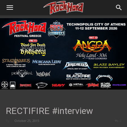
RECTIFIRE #interview
By
-
October 25, 2015
0