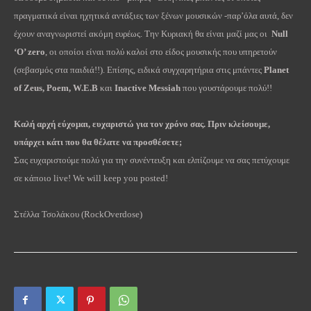
πραγματικά είναι ηχητικά αντάξιες των ξένων μουσικών -παρ’όλα αυτά, δεν
έχουν αναγνωριστεί ακόμη ευρέως. Την Κυριακή θα είναι μαζί μας οι
Null
‘O’ zero
, οι οποίοι είναι πολύ καλοί στο είδος μουσικής που υπηρετούν
(σεβασμός στα παιδιά!!). Επίσης, ειδικά συγχαρητήρια στις μπάντες
Planet
of Zeus, Poem, W.E.B
και
Inactive Messiah
που γουστάρουμε πολύ!!
Καλή αρχή εύχομαι, ευχαριστώ για τον χρόνο σας. Πριν κλείσουμε,
υπάρχει κάτι που θα θέλατε να προσθέσετε;
Σας ευχαριστούμε πολύ για την συνέντευξη και ελπίζουμε να σας πετύχουμε
σε κάποιο live! We will keep you posted!
Στέλλα Τσολάκου (
RockOverdose)