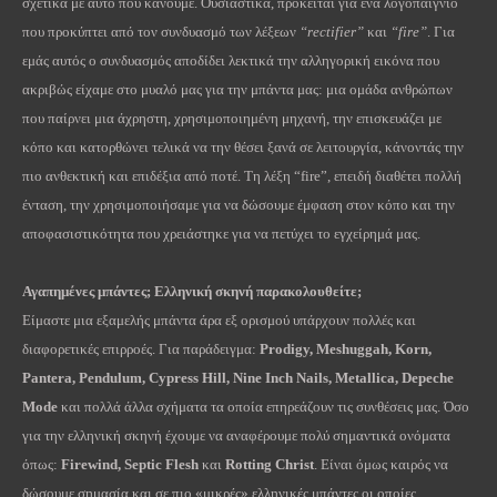
σχετικά με αυτό που κάνουμε. Ουσιαστικά, πρόκειται για ένα λογοπαίγνιο
που προκύπτει από τον συνδυασμό των λέξεων
“rectifier”
και
“fire”
. Για
εμάς αυτός ο συνδυασμός αποδίδει λεκτικά την αλληγορική εικόνα που
ακριβώς είχαμε στο μυαλό μας για την μπάντα μας: μια ομάδα ανθρώπων
που παίρνει μια άχρηστη, χρησιμοποιημένη μηχανή, την επισκευάζει με
κόπο και κατορθώνει τελικά να την θέσει ξανά σε λειτουργία, κάνοντάς την
πιο ανθεκτική και επιδέξια από ποτέ. Τη λέξη “fire”, επειδή διαθέτει πολλή
ένταση, την χρησιμοποιήσαμε για να δώσουμε έμφαση στον κόπο και την
αποφασιστικότητα που χρειάστηκε για να πετύχει το εγχείρημά μας.
Αγαπημένες μπάντες; Ελληνική σκηνή παρακολουθείτε;
Είμαστε μια εξαμελής μπάντα άρα εξ ορισμού υπάρχουν πολλές και
διαφορετικές επιρροές. Για παράδειγμα:
Prodigy, Meshuggah, Korn,
Pantera, Pendulum, Cypress Hill, Nine Inch Nails, Metallica, Depeche
Mode
και πολλά άλλα σχήματα τα οποία επηρεάζουν τις συνθέσεις μας. Όσο
για την ελληνική σκηνή έχουμε να αναφέρουμε πολύ σημαντικά ονόματα
όπως:
Firewind, Septic Flesh
και
Rotting Christ
. Είναι όμως καιρός να
δώσουμε σημασία και σε πιο «μικρές» ελληνικές μπάντες οι οποίες