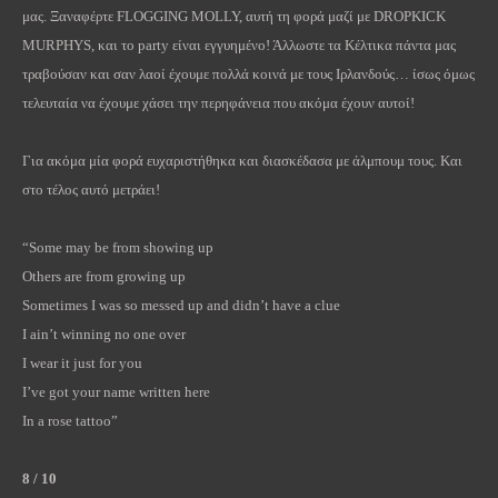
μας. Ξαναφέρτε
FLOGGING
MOLLY
, αυτή τη φορά μαζί με
DROPKICK
MURPHYS
, και το
party
είναι εγγυημένο! Άλλωστε τα Κέλτικα πάντα μας
τραβούσαν και σαν λαοί έχουμε πολλά κοινά με τους Ιρλανδούς… ίσως όμως
τελευταία να έχουμε χάσει την περηφάνεια που ακόμα έχουν αυτοί!
Για ακόμα μία φορά ευχαριστήθηκα και διασκέδασα με άλμπουμ τους. Και
στο τέλος αυτό μετράει
!
“Some may be from showing up
Others are from growing up
Sometimes I was so messed up and didn’t have a clue
I ain’t winning no one over
I wear it just for you
I’ve got your name written here
In a rose tattoo”
8 / 10