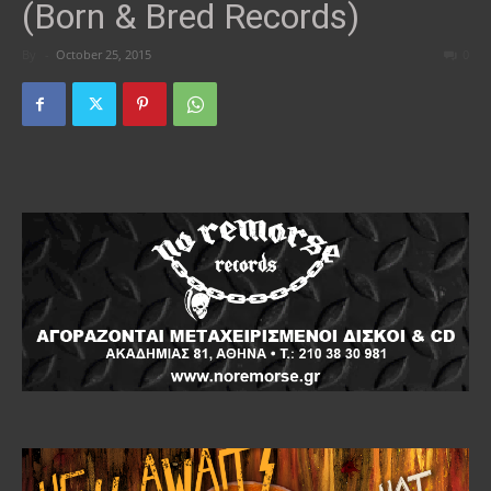
(Born & Bred Records)
By
-
October 25, 2015
0