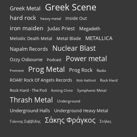
Greek Scene
Greek Metal
hard rock
Inside Out
heavy metal
iron maiden
Judas Priest
Megadeth
METALLICA
Melodic Death Metal
Metal Blade
Nuclear Blast
Napalm Records
Power metal
Ozzy Osbourne
Podcast
Prog Metal
Prog Rock
Radio
Premiere
ROAR! Rock Of Angels Records
Rock Hard
Rob Halford
Rock Hard - The Pod
Symphonic Metal
Rotting Christ
Thrash Metal
Underground
Underground Halls
Underground Heavy Metal
Σάκης Φράγκος
Γιάννης Σαββίδης
Στήλες