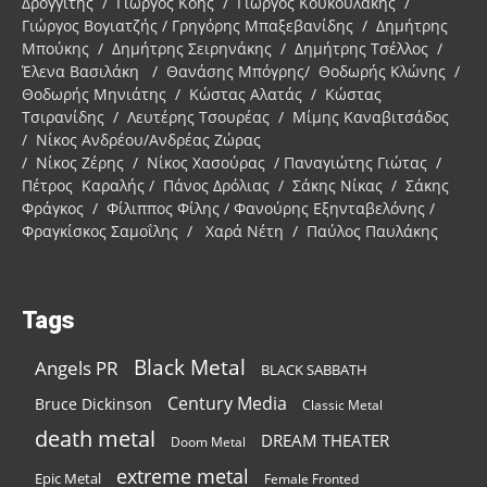
Δρογγίτης / Γιώργος Κόης / Γιώργος Κουκουλάκης /
Γιώργος Βογιατζής / Γρηγόρης Μπαξεβανίδης / Δημήτρης
Μπούκης / Δημήτρης Σειρηνάκης / Δημήτρης Τσέλλος /
Έλενα Βασιλάκη / Θανάσης Μπόγρης/ Θοδωρής Κλώνης /
Θοδωρής Μηνιάτης / Κώστας Αλατάς / Κώστας
Τσιρανίδης / Λευτέρης Τσουρέας / Μίμης Καναβιτσάδος
/ Νίκος Ανδρέου/Ανδρέας Ζώρας
/ Νίκος Ζέρης / Νίκος Χασούρας / Παναγιώτης Γιώτας /
Πέτρος Καραλής / Πάνος Δρόλιας / Σάκης Νίκας / Σάκης
Φράγκος / Φίλιππος Φίλης / Φανούρης Εξηνταβελόνης /
Φραγκίσκος Σαμοΐλης / Χαρά Νέτη / Παύλος Παυλάκης
Tags
Black Metal
Angels PR
BLACK SABBATH
Century Media
Bruce Dickinson
Classic Metal
death metal
DREAM THEATER
Doom Metal
extreme metal
Epic Metal
Female Fronted