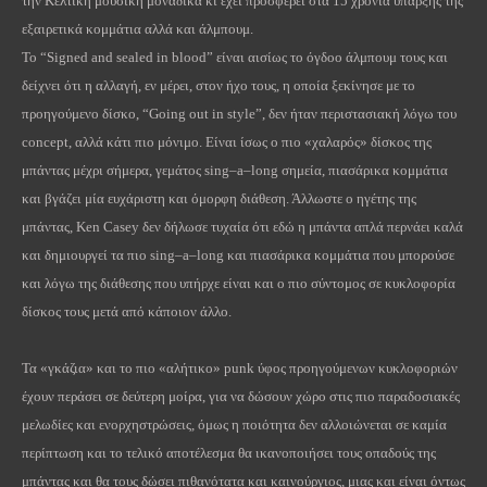
την Κέλτικη μουσική μοναδικά κι έχει προσφέρει στα 15 χρόνια ύπαρξής της
εξαιρετικά κομμάτια αλλά και άλμπουμ.
Το “
Signed
and
sealed
in
blood
” είναι αισίως το όγδοο άλμπουμ τους και
δείχνει ότι η αλλαγή, εν μέρει, στον ήχο τους, η οποία ξεκίνησε με το
προηγούμενο δίσκο, “
Going
out
in
style
”, δεν ήταν περιστασιακή λόγω του
concept
, αλλά κάτι πιο μόνιμο. Είναι ίσως ο πιο «χαλαρός» δίσκος της
μπάντας μέχρι σήμερα, γεμάτος
sing
–
a
–
long
σημεία, πιασάρικα κομμάτια
και βγάζει μία ευχάριστη και όμορφη διάθεση. Άλλωστε ο ηγέτης της
μπάντας,
Ken
Casey
δεν δήλωσε τυχαία ότι εδώ η μπάντα απλά περνάει καλά
και δημιουργεί τα πιο
sing
–
a
–
long
και πιασάρικα κομμάτια που μπορούσε
και λόγω της διάθεσης που υπήρχε είναι και ο πιο σύντομος σε κυκλοφορία
δίσκος τους μετά από κάποιον άλλο.
Τα «γκάζια» και το πιο «αλήτικο»
punk
ύφος προηγούμενων κυκλοφοριών
έχουν περάσει σε δεύτερη μοίρα, για να δώσουν χώρο στις πιο παραδοσιακές
μελωδίες και ενορχηστρώσεις, όμως η ποιότητα δεν αλλοιώνεται σε καμία
περίπτωση και το τελικό αποτέλεσμα θα ικανοποιήσει τους οπαδούς της
μπάντας και θα τους δώσει πιθανότατα και καινούργιος, μιας και είναι όντως