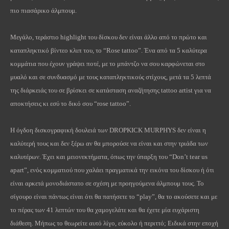
πιο πιασάρικο άλμπουμ.
Μεγάλο, τεράστιο
highlight
του δίσκου δεν είναι άλλο από το πρώτο και
καταπληκτικό βίντεο κλιπ του, το “
Rose
tattoo
”. Ένα από τα 5 καλύτερα
κομμάτια που έχουν γράψει ποτέ, με το μπάντζο να σου καρφώνεται στο
μυαλό και σε συνδυασμό με τους καταπληκτικούς στίχους, μετά τα 5 λεπτά
της διάρκειάς του σε βρίσκει σε κατάσταση αναζήτησης
tattoo
artist
για να
αποκτήσεις κι εσύ το δικό σου “
rose
tattoo
”.
Η όγδοη δισκογραφική δουλειά των
DROPKICK
MURPHYS
δεν είναι η
καλύτερή τους και δεν ξέρω αν θα μπορούσε να είναι και στην τριάδα των
καλυτέρων. Έχει και μειονεκτήματα, όπως την ύπαρξη του “
Don
’
t
tear
us
apart
”, ενός κομματιού που χαλάει πραγματικά την εικόνα του δίσκου ή ότι
είναι αρκετά μονοδιάστατο σε σχέση με προηγούμενα άλμπουμ τους. Το
σίγουρο είναι πάντως είναι ότι θα πατήσετε το “
play
”, θα το ακούσετε και με
το πέρας των 41 λεπτών του θα χαμογελάτε και θα έχετε μία ευχάριστη
διάθεση. Μήπως το θεωρείτε αυτό λίγο, εύκολο ή περιττό; Ειδικά στην εποχή