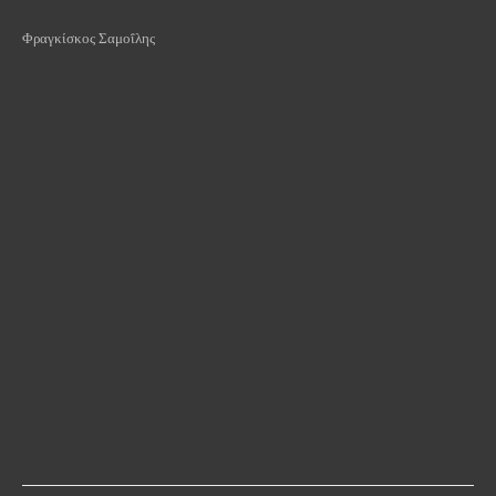
Φραγκίσκος Σαμοΐλης