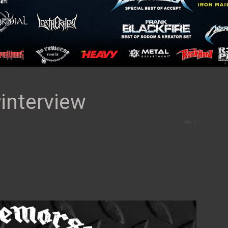
nterview
0