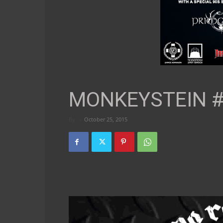
MONKEYSTEIN #i
By
-
October 25, 2015