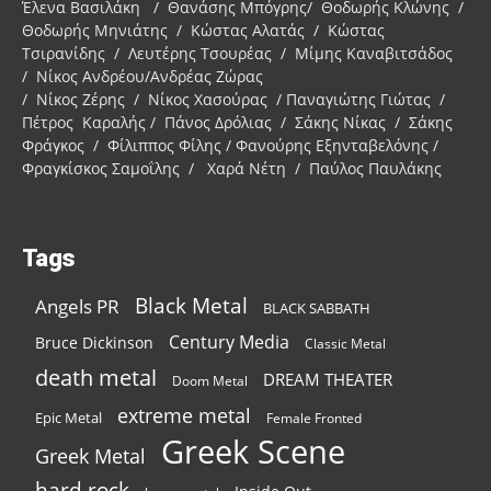
Έλενα Βασιλάκη / Θανάσης Μπόγρης/ Θοδωρής Κλώνης /
Θοδωρής Μηνιάτης / Κώστας Αλατάς / Κώστας
Τσιρανίδης / Λευτέρης Τσουρέας / Μίμης Καναβιτσάδος
/ Νίκος Ανδρέου/Ανδρέας Ζώρας
/ Νίκος Ζέρης / Νίκος Χασούρας / Παναγιώτης Γιώτας /
Πέτρος Καραλής / Πάνος Δρόλιας / Σάκης Νίκας / Σάκης
Φράγκος / Φίλιππος Φίλης / Φανούρης Εξηνταβελόνης /
Φραγκίσκος Σαμοΐλης / Χαρά Νέτη / Παύλος Παυλάκης
Tags
Black Metal
Angels PR
BLACK SABBATH
Century Media
Bruce Dickinson
Classic Metal
death metal
DREAM THEATER
Doom Metal
extreme metal
Epic Metal
Female Fronted
Greek Scene
Greek Metal
hard rock