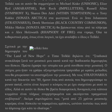
Tolkki και σε αυτόν θα συμμετέχουν οι Michael Kiske (UNISONIC), Elize
Ryd (AMARANTHE), Rob Rock (IMPELLITTERI), Russell Allen
(SYMPHONY X), Sharon Den Adel (WITHIN TEMPTATION) κι ο Tony
Kakko (SONATA ARCTICA) στα φωνητικά. Ενώ οι
Jens
Johansson
(
STRATOVARIUS
),
Derek
Sherinian
(
BLACK
COUNTRY
COMMUNION
),
Mikko
H
ä
rkin
(
SONATA
ARCTICA
) θα βρίσκονται πίσω από τα πλήκτρα
και ο Alex Holzwarth (RHAPSODY OF FIRE) στα ντραμς. Όλα τα
κιθαριστικά μέρη, όπως είναι λογικό, τα έχει αναλάβει ο ίδιος ο
Tolkki
.
Σχετικά με την
δημιουργία του
“
The
Land
of
New
Hope
” ο
Timo
Tolkki
δηλώνει ότι: “Σταδιακά
ανακάλυψα ξανά τον μουσικό μου εαυτό κατά την διαδικασία δημιουργίας
του δίσκου. Πρώτα έγραψα την ιστορία και μετά συνέθεσα στην μουσική. Ο
στόχος μου ήταν να γράψω αξιομνημόνευτα τραγούδια με ωραίες μελωδίες
που θα μπορούσαν να υποστηρίξουν την μουσική. Με τους STRATOVARIUS
κατά την δεκαετία του ’90, ήμουν ένας από αυτούς που δημιουργούσαμε το
power
metal
, οπότε είναι λογικό ο κόσμος να με έχει συσχετίσει με αυτό το
είδος. Αλλά σε αυτόν το δίσκο θα βρείτε διαφορετικές δυναμικές ενώ κάποια
κομμάτια είναι πλήρως ενορχηστρωμένα και ακούγονται πραγματικά
επιβλητικά”. Ακόμα συμπληρώνει πως “μετά από 25 χρόνια μουσικής
καριέρας είναι δύσκολο να παραμείνεις φρέσκος, ωστόσο πιστεύω πως αυτό
το άλμπουμ έχει κάτι το ιδιαίτερο.”