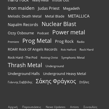
Inside Out
heavy metal
iron maiden
Judas Priest
Megadeth
METALLICA
Melodic Death Metal
Metal Blade
Nuclear Blast
Napalm Records
Power metal
Ozzy Osbourne
Podcast
Prog Metal
Prog Rock
Radio
Premiere
ROAR! Rock Of Angels Records
Rock Hard
Rob Halford
Rock Hard - The Pod
Symphonic Metal
Rotting Christ
Thrash Metal
Underground
Underground Halls
Underground Heavy Metal
Σάκης Φράγκος
Στήλες
Γιάννης Σαββίδης
Αρχική
Παρουσιάσεις
News Updates
Artists
Συναυλίες