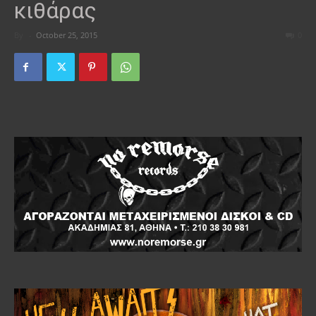
κιθάρας
By
-
October 25, 2015
0