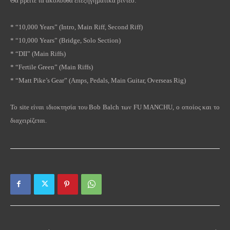
Θα βρείτε τα ακόλουθα επεξηγηματικά βίντεο:
*
“10,000 Years”
(Intro, Main Riff, Second Riff)
*
“10,000 Years”
(Bridge, Solo Section)
*
“DII”
(
Main
Riffs)
*
“Fertile Green”
(
Main
Riffs)
*
“Matt Pike’s Gear”
(Amps, Pedals, Main Guitar, Overseas Rig)
To
site
είναι ιδιοκτησία του
Bob
Balch
των
FU
MANCHU
, ο οποίος και το
διαχειρίζεται.