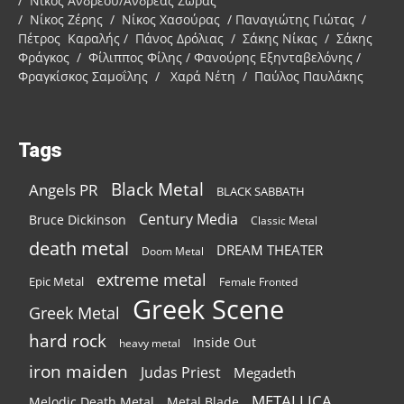
/ Νίκος Ανδρέου/Ανδρέας Ζώρας
/ Νίκος Ζέρης / Νίκος Χασούρας / Παναγιώτης Γιώτας /
Πέτρος Καραλής / Πάνος Δρόλιας / Σάκης Νίκας / Σάκης
Φράγκος / Φίλιππος Φίλης / Φανούρης Εξηνταβελόνης /
Φραγκίσκος Σαμοΐλης / Χαρά Νέτη / Παύλος Παυλάκης
Tags
Black Metal
Angels PR
BLACK SABBATH
Century Media
Bruce Dickinson
Classic Metal
death metal
DREAM THEATER
Doom Metal
extreme metal
Epic Metal
Female Fronted
Greek Scene
Greek Metal
hard rock
Inside Out
heavy metal
iron maiden
Judas Priest
Megadeth
METALLICA
Melodic Death Metal
Metal Blade