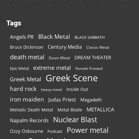
Tags
Black Metal
Angels PR
BLACK SABBATH
Century Media
Bruce Dickinson
Classic Metal
death metal
DREAM THEATER
Doom Metal
extreme metal
Epic Metal
Female Fronted
Greek Scene
Greek Metal
hard rock
Inside Out
heavy metal
iron maiden
Judas Priest
Megadeth
METALLICA
Melodic Death Metal
Metal Blade
Nuclear Blast
Napalm Records
Power metal
Ozzy Osbourne
Podcast