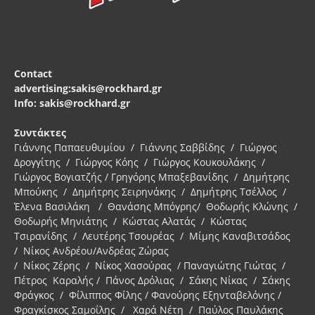
Contact
advertising:sakis@rockhard.gr
Info: sakis@rockhard.gr
Συντάκτες
Γιάννης Παπαευθυμίου / Γιάννης Σαββίδης / Γιώργος
Δρογγίτης / Γιώργος Κόης / Γιώργος Κουκουλάκης /
Γιώργος Βογιατζής / Γρηγόρης Μπαξεβανίδης / Δημήτρης
Μπούκης / Δημήτρης Σειρηνάκης / Δημήτρης Τσέλλος /
Έλενα Βασιλάκη / Θανάσης Μπόγρης/ Θοδωρής Κλώνης /
Θοδωρής Μηνιάτης / Κώστας Αλατάς / Κώστας
Τσιρανίδης / Λευτέρης Τσουρέας / Μίμης Καναβιτσάδος
/ Νίκος Ανδρέου/Ανδρέας Ζώρας
/ Νίκος Ζέρης / Νίκος Χασούρας / Παναγιώτης Γιώτας /
Πέτρος Καραλής / Πάνος Δρόλιας / Σάκης Νίκας / Σάκης
Φράγκος / Φίλιππος Φίλης / Φανούρης Εξηνταβελόνης /
Φραγκίσκος Σαμοΐλης / Χαρά Νέτη / Παύλος Παυλάκης