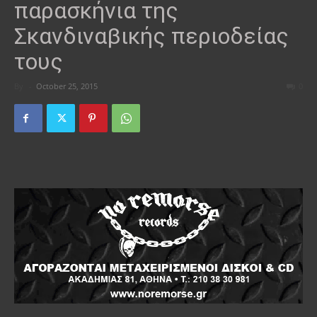
παρασκήνια της
Σκανδιναβικής περιοδείας
τους
By
-
October 25, 2015
0