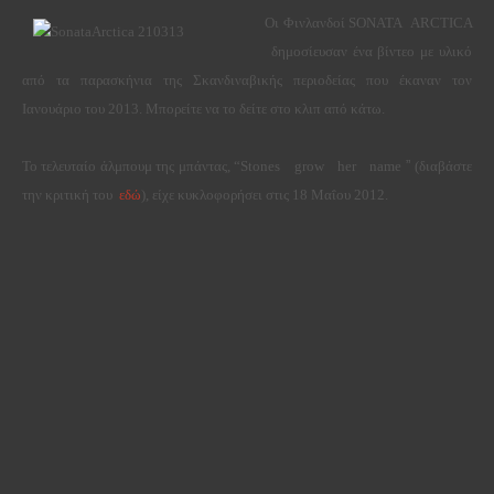
Οι Φινλανδοί SONATA
ARCTICA
δημοσίευσαν ένα βίντεο με υλικό
από τα παρασκήνια της Σκανδιναβικής περιοδείας που έκαναν τον
Ιανουάριο του 2013. Μπορείτε να το δείτε στο κλιπ από κάτω.
Το τελευταίο άλμπουμ της μπάντας, “Stones
grow
her
name
”
(διαβάστε
την κριτική του
εδώ
), είχε κυκλοφορήσει στις 18 Μαΐου 2012.