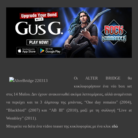
Οι
ALTER
BRIDGE
θα
κυκλοφορήσουν ένα νέο
box
set
στις 14 Μαΐου. Δεν έχουν ανακοινωθεί ακόμα λεπτομέρειες, αλλά αναμένεται
να περιέχει και τα 3 άλμπουμ της μπάντας, “
One
day
remains
” (2004),
“
Blackbird
” (2007) και “
AB
III
” (2010), μαζί με τη συλλογή “
Live
at
Wembley
” (2011).
Μπορείτε να δείτε ένα
video
teaser
της κυκλοφορίας με ένα κλικ
εδώ