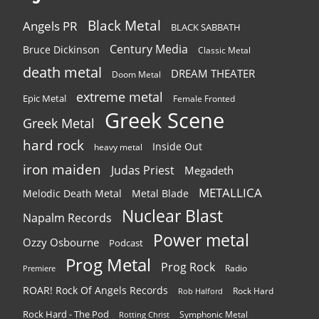
Black Metal
Angels PR
BLACK SABBATH
Century Media
Bruce Dickinson
Classic Metal
death metal
DREAM THEATER
Doom Metal
extreme metal
Epic Metal
Female Fronted
Greek Scene
Greek Metal
hard rock
Inside Out
heavy metal
iron maiden
Judas Priest
Megadeth
METALLICA
Melodic Death Metal
Metal Blade
Nuclear Blast
Napalm Records
Power metal
Ozzy Osbourne
Podcast
Prog Metal
Prog Rock
Radio
Premiere
ROAR! Rock Of Angels Records
Rock Hard
Rob Halford
Rock Hard - The Pod
Symphonic Metal
Rotting Christ