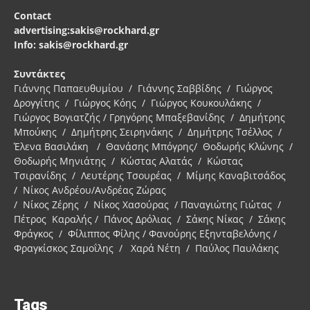
Contact
advertising:sakis@rockhard.gr
Info: sakis@rockhard.gr
Συντάκτες
Γιάννης Παπαευθυμίου / Γιάννης Σαββίδης / Γιώργος
Δρογγίτης / Γιώργος Κόης / Γιώργος Κουκουλάκης /
Γιώργος Βογιατζής / Γρηγόρης Μπαξεβανίδης / Δημήτρης
Μπούκης / Δημήτρης Σειρηνάκης / Δημήτρης Τσέλλος /
Έλενα Βασιλάκη / Θανάσης Μπόγρης/ Θοδωρής Κλώνης /
Θοδωρής Μηνιάτης / Κώστας Αλατάς / Κώστας
Τσιρανίδης / Λευτέρης Τσουρέας / Μίμης Καναβιτσάδος
/ Νίκος Ανδρέου/Ανδρέας Ζώρας
/ Νίκος Ζέρης / Νίκος Χασούρας / Παναγιώτης Γιώτας /
Πέτρος Καραλής / Πάνος Δρόλιας / Σάκης Νίκας / Σάκης
Φράγκος / Φίλιππος Φίλης / Φανούρης Εξηνταβελόνης /
Φραγκίσκος Σαμοΐλης / Χαρά Νέτη / Παύλος Παυλάκης
Tags