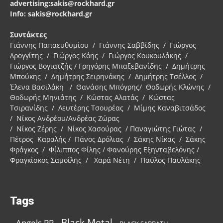
advertising:sakis@rockhard.gr
Info: sakis@rockhard.gr
Συντάκτες
Γιάννης Παπαευθυμίου / Γιάννης Σαββίδης / Γιώργος
Δρογγίτης / Γιώργος Κόης / Γιώργος Κουκουλάκης /
Γιώργος Βογιατζής / Γρηγόρης Μπαξεβανίδης / Δημήτρης
Μπούκης / Δημήτρης Σειρηνάκης / Δημήτρης Τσέλλος /
Έλενα Βασιλάκη / Θανάσης Μπόγρης/ Θοδωρής Κλώνης /
Θοδωρής Μηνιάτης / Κώστας Αλατάς / Κώστας
Τσιρανίδης / Λευτέρης Τσουρέας / Μίμης Καναβιτσάδος
/ Νίκος Ανδρέου/Ανδρέας Ζώρας
/ Νίκος Ζέρης / Νίκος Χασούρας / Παναγιώτης Γιώτας /
Πέτρος Καραλής / Πάνος Δρόλιας / Σάκης Νίκας / Σάκης
Φράγκος / Φίλιππος Φίλης / Φανούρης Εξηνταβελόνης /
Φραγκίσκος Σαμοΐλης / Χαρά Νέτη / Παύλος Παυλάκης
Tags
Black Metal
Angels PR