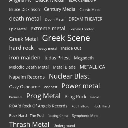
BLACK SABBATH
Century Media
Bruce Dickinson
Classic Metal
death metal
DREAM THEATER
Doom Metal
extreme metal
Epic Metal
Female Fronted
Greek Scene
Greek Metal
hard rock
Inside Out
heavy metal
iron maiden
Judas Priest
Megadeth
METALLICA
Melodic Death Metal
Metal Blade
Nuclear Blast
Napalm Records
Power metal
Ozzy Osbourne
Podcast
Prog Metal
Prog Rock
Radio
Premiere
ROAR! Rock Of Angels Records
Rock Hard
Rob Halford
Rock Hard - The Pod
Symphonic Metal
Rotting Christ
Thrash Metal
Underground