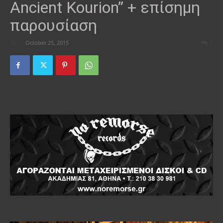
Ancient Kourion” + επίσημη
παρουσίαση
By
-
October 25, 2015
0