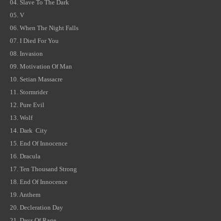
04. Slave To The Dark
05. V
06. When The Night Falls
07. I Died For You
08. Invasion
09. Motivation Of Man
10. Setian Massacre
11. Stormrider
12. Pure Evil
13. Wolf
14. Dark City
15. End Of Innocence
16. Dracula
17. Ten Thousand Strong
18. End Of Innocence
19. Anthem
20. Decleration Day
21. Days Of Rage