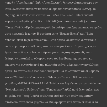
κομμάτι “
Apenbaring
” (δηλ. «Αποκάλυψη»), λειτουργεί περισσότερο σαν
intro
, αλλά είναι ικανό να κολάσει ακόμη και τον απόστολο Ιωάννη. Το
“
Spring
Fra
Livet
” είναι ένα τυπικό – αλλά πολύ καλό – black ‘
n
’
roll
κομμάτι που θυμίζει μόνο
KVELERTAK
(και αυτό είναι
credit
), και στο
“
Trepan
” (δηλ. «Πριόνι χειρουργού), θα σολάρατε ακόμη και πάνω σε πριόνι
με το κορυφαίο
lead
του. Η συνέχεια με τα “
Bruane
Brenn
” και “
Evig
Vandrar
” είναι το
peak
του δίσκου, με το πρώτο να αποτελεί συναυλιακό
anthem
με ρεφρέν που θα σας κάνει να ανοιγοκλείνετε στόματα χωρίς να
έχετε ιδέα τι λέτε, και
lead
– τσάμικο για επικές στιγμές στα
pit
, και το
δεύτερο να αποτελεί το σύγχρονο ύμνο του
headbanging
, κομμένο και
ραμμένο για συναυλίες από την τελευταία υπόγα, μέχρι και την μεγαλύτερη
αρένα. Το ανατολίτικο
lead
του “
Snilepisk
” θα το λάτρευαν και οι κόμπρες,
και το “
Motorbreath
” σημείο του “
Manelyst
” στο 2:18 θα σε κάνει να
γκαρίξεις «ΜΟΝΟ ΘΡΑΑΑΑΑΣ»! Οι διάρκειες ξεφεύγουν με την τριάδα των
“
Nekrokosmos
”,
Undertro
” και “
Tondenbrak
”, αλλά αυτό δε σημαίνει πως
το ‘ριξαν στο “
prog
”, απλά τα δεύτερα μισά και των τριών κομματιών
αποτελούν στην ουσία ψυχεδελικά τζαμαρίσματα που δένουν έξυπνα με τα