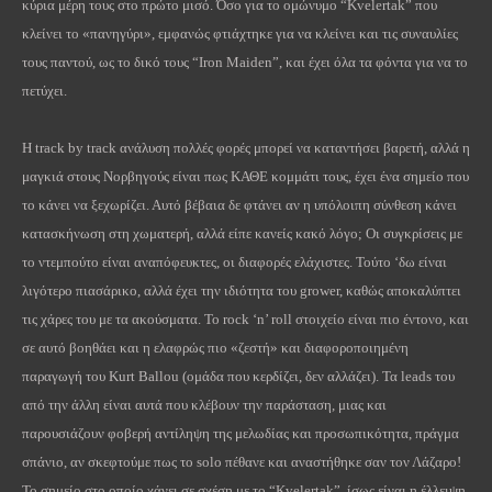
κύρια μέρη τους στο πρώτο μισό. Όσο για το ομώνυμο “
Kvelertak
” που
κλείνει το «πανηγύρι», εμφανώς φτιάχτηκε για να κλείνει και τις συναυλίες
τους παντού, ως το δικό τους “
Iron
Maiden
”, και έχει όλα τα φόντα για να το
πετύχει.
Η
track
by
track
ανάλυση πολλές φορές μπορεί να καταντήσει βαρετή, αλλά η
μαγκιά στους Νορβηγούς είναι πως ΚΑΘΕ κομμάτι τους, έχει ένα σημείο που
το κάνει να ξεχωρίζει. Αυτό βέβαια δε φτάνει αν η υπόλοιπη σύνθεση κάνει
κατασκήνωση στη χωματερή, αλλά είπε κανείς κακό λόγο; Οι συγκρίσεις με
το ντεμπούτο είναι αναπόφευκτες, οι διαφορές ελάχιστες. Τούτο ‘δω είναι
λιγότερο πιασάρικο, αλλά έχει την ιδιότητα του
grower
, καθώς αποκαλύπτει
τις χάρες του με τα ακούσματα. Το
rock
‘
n
’
roll
στοιχείο είναι πιο έντονο, και
σε αυτό βοηθάει και η ελαφρώς πιο «ζεστή» και διαφοροποιημένη
παραγωγή του
Kurt
Ballou
(ομάδα που κερδίζει, δεν αλλάζει). Τα
leads
του
από την άλλη είναι αυτά που κλέβουν την παράσταση, μιας και
παρουσιάζουν φοβερή αντίληψη της μελωδίας και προσωπικότητα, πράγμα
σπάνιο, αν σκεφτούμε πως το
solo
πέθανε και αναστήθηκε σαν τον Λάζαρο!
Το σημείο στο οποίο χάνει σε σχέση με το “
Kvelertak
”, ίσως είναι η έλλειψη