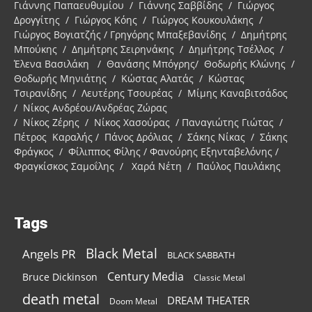
Γιάννης Παπαευθυμίου / Γιάννης Σαββίδης / Γιώργος
Δρογγίτης / Γιώργος Κόης / Γιώργος Κουκουλάκης /
Γιώργος Βογιατζής / Γρηγόρης Μπαξεβανίδης / Δημήτρης
Μπούκης / Δημήτρης Σειρηνάκης / Δημήτρης Τσέλλος /
Έλενα Βασιλάκη / Θανάσης Μπόγρης/ Θοδωρής Κλώνης /
Θοδωρής Μηνιάτης / Κώστας Αλατάς / Κώστας
Τσιρανίδης / Λευτέρης Τσουρέας / Μίμης Καναβιτσάδος
/ Νίκος Ανδρέου/Ανδρέας Ζώρας
/ Νίκος Ζέρης / Νίκος Χασούρας / Παναγιώτης Γιώτας /
Πέτρος Καραλής / Πάνος Δρόλιας / Σάκης Νίκας / Σάκης
Φράγκος / Φίλιππος Φίλης / Φανούρης Εξηνταβελόνης /
Φραγκίσκος Σαμοΐλης / Χαρά Νέτη / Παύλος Παυλάκης
Tags
Black Metal
Angels PR
BLACK SABBATH
Century Media
Bruce Dickinson
Classic Metal
death metal
DREAM THEATER
Doom Metal