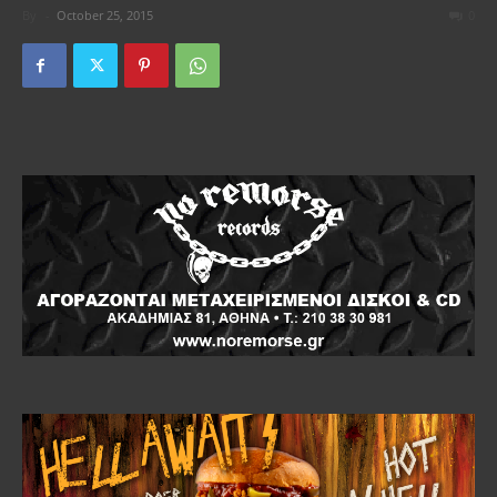
By
-
October 25, 2015
0