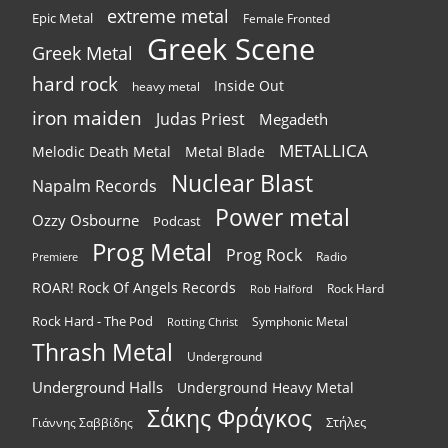
extreme metal
Epic Metal
Female Fronted
Greek Scene
Greek Metal
hard rock
Inside Out
heavy metal
iron maiden
Judas Priest
Megadeth
METALLICA
Melodic Death Metal
Metal Blade
Nuclear Blast
Napalm Records
Power metal
Ozzy Osbourne
Podcast
Prog Metal
Prog Rock
Radio
Premiere
ROAR! Rock Of Angels Records
Rock Hard
Rob Halford
Rock Hard - The Pod
Symphonic Metal
Rotting Christ
Thrash Metal
Underground
Underground Halls
Underground Heavy Metal
Σάκης Φράγκος
Στήλες
Γιάννης Σαββίδης