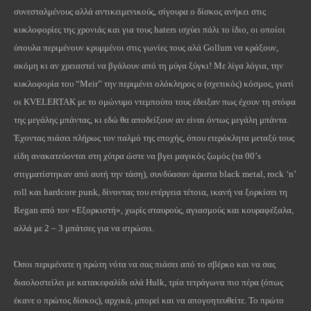
συνεσταλμένους αλλά αντικειμενικούς, σίγουρα ο δίσκος ανήκει στις
κυκλοφορίες της χρονιάς και για τους
haters
ισχύει πάλι το ίδιο, οι οποίοι
ύπουλα περιμένουν κρυμμένοι στις γωνίες τους αλά
Gollum
να κράξουν,
ακόμη κι αν χρειαστεί να βγάλουν από τη μύγα ξύγκι! Με λίγα λόγια, την
κυκλοφορία του “
Meir
” την περιμένει ολόκληρος ο (σχετικός) κόσμος, γιατί
οι
KVELERTAK
με το ομώνυμο ντεμπούτο τους έδειξαν πως έχουν τη στόφα
της μεγάλης μπάντας, κι εδώ θα αποδείξουν αν είναι όντως μεγάλη μπάντα.
Έχοντας πιάσει πλήρως τον παλμό της εποχής, όπου ετερόκλητα μεταξύ τους
είδη ανακατεύονται στη χύτρα ώστε να βγει μαγικός ζωμός (τα 00’
s
στιγματίστηκαν από αυτή την τάση), συνδύασαν άριστα
black
metal
,
rock
‘
n
’
roll
και
hardcore
punk
, δίνοντας του ενέργεια τέτοια, ικανή να ξορκίσει τη
Regan
από τον «Εξορκιστή», χωρίς σταυρούς, αγιασμούς και κουραφέξαλα,
αλλά με 2 – 3 μπάτσες για να στρώσει.
Όσοι περιμένατε η πρώτη νότα να σας πιάσει από το σβέρκο και να σας
διαολοστείλει με κατακεφαλίδι αλά
Hulk
, τρία τετράγωνα πιο πέρα (όπως
έκανε ο πρώτος δίσκος), αρχικά, μπορεί και να απογοητευθείτε. Το πρώτο