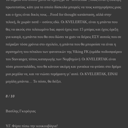
πρωτοτυπίας, κάτι για το οποίο δύσκολα μπορείς να τους κατηγορήσεις μιας
και ο ήχος είναι δικός τους…
Food
for
thought
κατάσταση, αλλά στην
τελική, δε χωράν
nerd
– οσύνες εδώ. Οι
KVELERTAK
, είναι η μπάντα που
θες να ακούς στο τελειωμένο
bar
, αφού έχεις πιει 15 μπύρες και έχεις όρεξη
για καυγά, η μπάντα που θα σου δώσει τα
guts
να δείρεις ΕΣΥ αυτούς που σε
πείραζαν τόσα χρόνια στο σχολείο, η μπάντα που θα μπορούσε να είναι η
αγαπημένη του πέταλου των φανατικών της
Viking
FK
(ομάδα ποδοσφαίρου
του
Stavanger
, τόπος καταγωγής των Νορβηγών). Οι
KVELERTAK
είναι
τόσο μπουνταλάδες, που θα κάνουν ακόμη και γυναίκα να φτύσει στο δρόμο
μια ροχάλα να, και να νιώσει περήφανη γι’ αυτό. Οι
KVELERTAK
, ΕΙΝΑΙ
μεγάλη μπάντα… Το πόσο, θα δείξει.
8 / 10
Βασίλης Γκορόγιας
Υ.Γ. Φέρτε πίσω την κουκουβάγια!