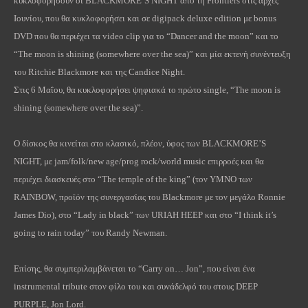
κυκλοφορήσουν οι BLACKMORE’S NIGHT από τη Frontiers στις αρχές
Ιουνίου, που θα κυκλοφορήσει και σε digipack deluxe edition με bonus
DVD που θα περιέχει τα video clip για το “Dancer and the moon” και το
“The moon is shining (somewhere over the sea)” και μία εκτενή συνέντευξη
του Ritchie Blackmore και της Candice Night.
Στις 6 Μαΐου, θα κυκλοφορήσει ψηφιακά το πρώτο single, “The moon is
shining (somewhere over the sea)”.
O δίσκος θα κινείται στο κλασικό, πλέον, ύφος των BLACKMORE’S
NIGHT, με jam/folk/new age/prog rock/world music επιρροές και θα
περιέχει διασκευές στο “The temple of the king” (τον ΥΜΝΟ των
RAINBOW, προϊόν της συνεργασίας του Blackmore με τον μεγάλο Ronnie
James Dio), στο “Lady in black” των URIAH HEEP και στο “I think it’s
going to rain today” του Randy Newman.
Επίσης, θα συμπεριλαμβάνεται το “Carry on… Jon”, που είναι ένα
instrumental tribute στον φίλο του και συνάδελφό του στους DEEP
PURPLE, Jon Lord.