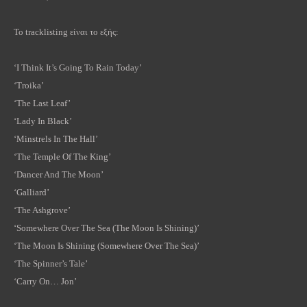
Το tracklisting είναι το εξής:
‘I Think It’s Going To Rain Today’
‘Troika’
‘The Last Leaf’
‘Lady In Black’
‘Minstrels In The Hall’
‘The Temple Of The King’
‘Dancer And The Moon’
‘Galliard’
‘The Ashgrove’
‘Somewhere Over The Sea (The Moon Is Shining)’
‘The Moon Is Shining (Somewhere Over The Sea)’
‘The Spinner’s Tale’
‘Carry On… Jon’