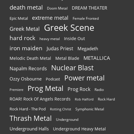
death metal
DREAM THEATER
Doom Metal
extreme metal
Epic Metal
Female Fronted
Greek Scene
Greek Metal
hard rock
Inside Out
heavy metal
iron maiden
Judas Priest
Megadeth
METALLICA
Melodic Death Metal
Metal Blade
Nuclear Blast
Napalm Records
Power metal
Ozzy Osbourne
Podcast
Prog Metal
Prog Rock
Radio
Premiere
ROAR! Rock Of Angels Records
Rock Hard
Rob Halford
Rock Hard - The Pod
Symphonic Metal
Rotting Christ
Thrash Metal
Underground
Underground Halls
Underground Heavy Metal