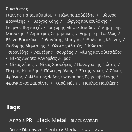
Συντάκτες
Γιάννης Παπαευθυμίου / Γιάννης Σαββίδης / Γιώργος
Δρογγίτης / Γιώργος Κόης / Γιώργος Κουκουλάκης /
Γιώργος Βογιατζής / Γρηγόρης Μπαξεβανίδης / Δημήτρης
Μπούκης / Δημήτρης Σειρηνάκης / Δημήτρης Τσέλλος /
Έλενα Βασιλάκη / Θανάσης Μπόγρης/ Θοδωρής Κλώνης /
Θοδωρής Μηνιάτης / Κώστας Αλατάς / Κώστας
Τσιρανίδης / Λευτέρης Τσουρέας / Μίμης Καναβιτσάδος
/ Νίκος Ανδρέου/Ανδρέας Ζώρας
/ Νίκος Ζέρης / Νίκος Χασούρας / Παναγιώτης Γιώτας /
Πέτρος Καραλής / Πάνος Δρόλιας / Σάκης Νίκας / Σάκης
Φράγκος / Φίλιππος Φίλης / Φανούρης Εξηνταβελόνης /
Φραγκίσκος Σαμοΐλης / Χαρά Νέτη / Παύλος Παυλάκης
Tags
Black Metal
Angels PR
BLACK SABBATH
Century Media
Bruce Dickinson
Classic Metal