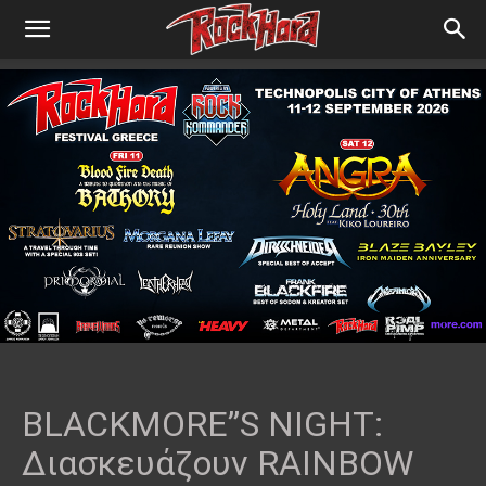
BLACKMORE”S NIGHT:
Διασκευάζoυν RAINBOW