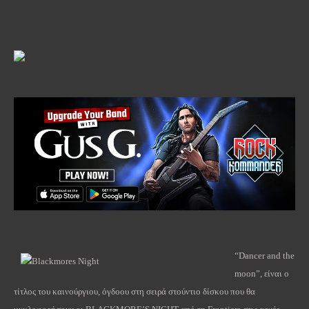
“Dancer and the
moon”, είναι ο
τίτλος του καινούργιου, όγδοου στη σειρά στούντιο δίσκου που θα