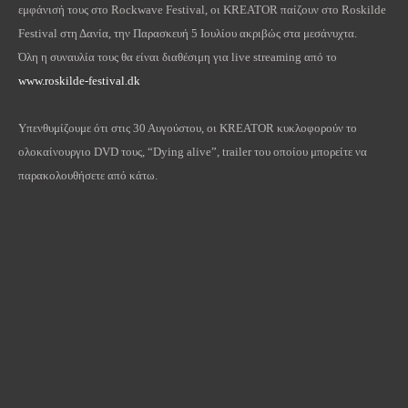
εμφάνισή τους στο Rockwave Festival, οι KREATOR παίζουν στο Roskilde
Festival στη Δανία, την Παρασκευή 5 Ιουλίου ακριβώς στα μεσάνυχτα.
Όλη η συναυλία τους θα είναι διαθέσιμη για live streaming από το
www.roskilde-festival.dk
Υπενθυμίζουμε ότι στις 30 Αυγούστου, οι KREATOR κυκλοφορούν το
ολοκαίνουργιο DVD τους, “Dying alive”, trailer του οποίου μπορείτε να
παρακολουθήσετε από κάτω.