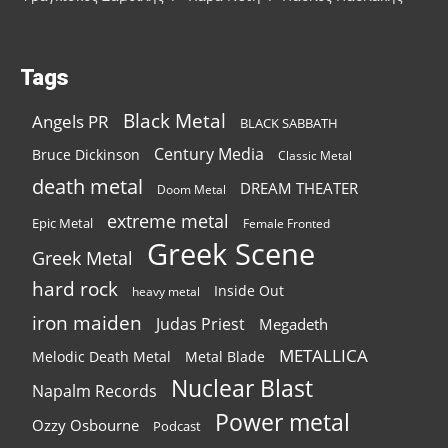
Tags
Black Metal
Angels PR
BLACK SABBATH
Century Media
Bruce Dickinson
Classic Metal
death metal
DREAM THEATER
Doom Metal
extreme metal
Epic Metal
Female Fronted
Greek Scene
Greek Metal
hard rock
Inside Out
heavy metal
iron maiden
Judas Priest
Megadeth
METALLICA
Melodic Death Metal
Metal Blade
Nuclear Blast
Napalm Records
Power metal
Ozzy Osbourne
Podcast