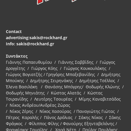
Contact
advertising:sakis@rockhard.gr
Info: sakis@rockhard.gr
Συντάκτες
Γιάννης Παπαευθυμίου / Γιάννης Σαββίδης / Γιώργος
Δρογγίτης / Γιώργος Κόης / Γιώργος Κουκουλάκης /
Γιώργος Βογιατζής / Γρηγόρης Μπαξεβανίδης / Δημήτρης
Μπούκης / Δημήτρης Σειρηνάκης / Δημήτρης Τσέλλος /
Έλενα Βασιλάκη / Θανάσης Μπόγρης/ Θοδωρής Κλώνης /
Θοδωρής Μηνιάτης / Κώστας Αλατάς / Κώστας
Τσιρανίδης / Λευτέρης Τσουρέας / Μίμης Καναβιτσάδος
/ Νίκος Ανδρέου/Ανδρέας Ζώρας
/ Νίκος Ζέρης / Νίκος Χασούρας / Παναγιώτης Γιώτας /
Πέτρος Καραλής / Πάνος Δρόλιας / Σάκης Νίκας / Σάκης
Φράγκος / Φίλιππος Φίλης / Φανούρης Εξηνταβελόνης /
Φραγκίσκος Σαμοΐλης / Χαρά Νέτη / Παύλος Παυλάκης