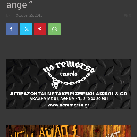
angel”
By
-
October 25, 2015
0