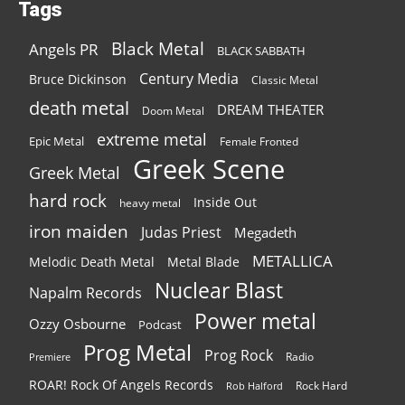
Tags
Black Metal
Angels PR
BLACK SABBATH
Century Media
Bruce Dickinson
Classic Metal
death metal
DREAM THEATER
Doom Metal
extreme metal
Epic Metal
Female Fronted
Greek Scene
Greek Metal
hard rock
Inside Out
heavy metal
iron maiden
Judas Priest
Megadeth
METALLICA
Melodic Death Metal
Metal Blade
Nuclear Blast
Napalm Records
Power metal
Ozzy Osbourne
Podcast
Prog Metal
Prog Rock
Radio
Premiere
ROAR! Rock Of Angels Records
Rock Hard
Rob Halford