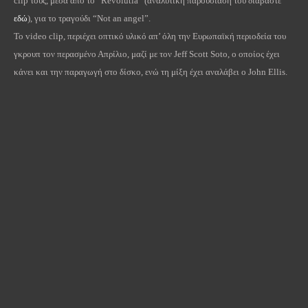
clip τους, μέσα από το “Revolutia” (αναλυτική παρουσίασή του διαβάστε
εδώ
), για το τραγούδι “Not an angel”.
To video clip, περιέχει οπτικό υλικό απ’ όλη την Ευρωπαϊκή περιοδεία του
γκρουπ τον περασμένο Απρίλιο, μαζί με τον Jeff Scott Soto, ο οποίος έχει
κάνει και την παραγωγή στο δίσκο, ενώ τη μίξη έχει αναλάβει ο John Ellis.