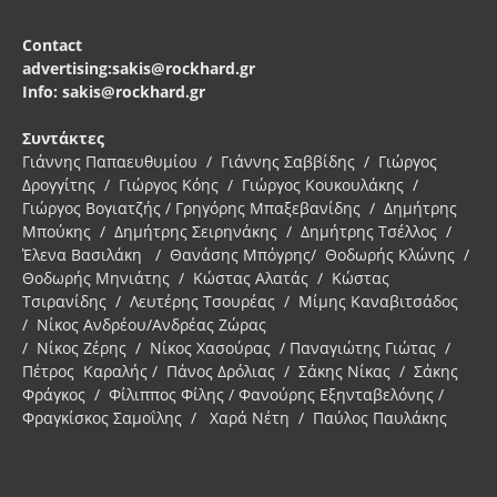
Contact
advertising:sakis@rockhard.gr
Info: sakis@rockhard.gr
Συντάκτες
Γιάννης Παπαευθυμίου / Γιάννης Σαββίδης / Γιώργος
Δρογγίτης / Γιώργος Κόης / Γιώργος Κουκουλάκης /
Γιώργος Βογιατζής / Γρηγόρης Μπαξεβανίδης / Δημήτρης
Μπούκης / Δημήτρης Σειρηνάκης / Δημήτρης Τσέλλος /
Έλενα Βασιλάκη / Θανάσης Μπόγρης/ Θοδωρής Κλώνης /
Θοδωρής Μηνιάτης / Κώστας Αλατάς / Κώστας
Τσιρανίδης / Λευτέρης Τσουρέας / Μίμης Καναβιτσάδος
/ Νίκος Ανδρέου/Ανδρέας Ζώρας
/ Νίκος Ζέρης / Νίκος Χασούρας / Παναγιώτης Γιώτας /
Πέτρος Καραλής / Πάνος Δρόλιας / Σάκης Νίκας / Σάκης
Φράγκος / Φίλιππος Φίλης / Φανούρης Εξηνταβελόνης /
Φραγκίσκος Σαμοΐλης / Χαρά Νέτη / Παύλος Παυλάκης