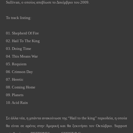
Sullivan
, ο οποίος απεβίωσε το Δεκέμβριο του 2009.
Το
track listing:
01.
Shepherd Of Fire
02.
Hail To The King
03.
Doing Time
04.
This Means War
05.
Requiem
06.
Crimson Day
07.
Heretic
08.
Coming Home
09.
Planets
10.
Acid Rain
Σε άλλα νέα, η μπάντα ανακοίνωσε της “
Hail
to
the
king
” περιοδεία, η οποία
θα είναι σε αρένες στην Αμερική και θα ξεκινήσει τον Οκτώβριο.
Support