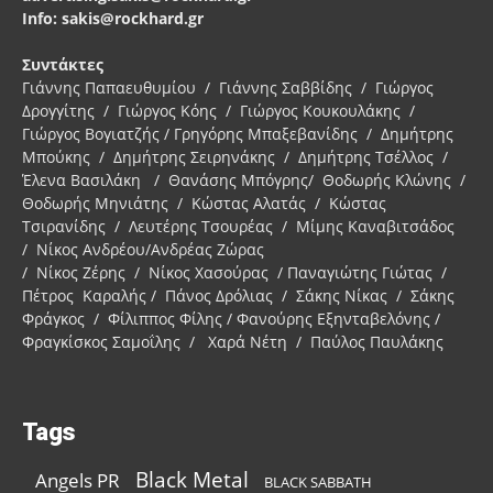
Info: sakis@rockhard.gr
Συντάκτες
Γιάννης Παπαευθυμίου / Γιάννης Σαββίδης / Γιώργος
Δρογγίτης / Γιώργος Κόης / Γιώργος Κουκουλάκης /
Γιώργος Βογιατζής / Γρηγόρης Μπαξεβανίδης / Δημήτρης
Μπούκης / Δημήτρης Σειρηνάκης / Δημήτρης Τσέλλος /
Έλενα Βασιλάκη / Θανάσης Μπόγρης/ Θοδωρής Κλώνης /
Θοδωρής Μηνιάτης / Κώστας Αλατάς / Κώστας
Τσιρανίδης / Λευτέρης Τσουρέας / Μίμης Καναβιτσάδος
/ Νίκος Ανδρέου/Ανδρέας Ζώρας
/ Νίκος Ζέρης / Νίκος Χασούρας / Παναγιώτης Γιώτας /
Πέτρος Καραλής / Πάνος Δρόλιας / Σάκης Νίκας / Σάκης
Φράγκος / Φίλιππος Φίλης / Φανούρης Εξηνταβελόνης /
Φραγκίσκος Σαμοΐλης / Χαρά Νέτη / Παύλος Παυλάκης
Tags
Black Metal
Angels PR
BLACK SABBATH