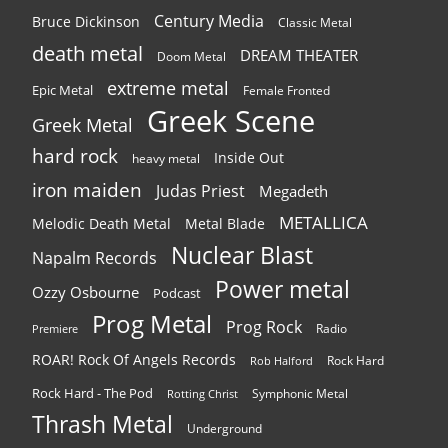
Century Media
Bruce Dickinson
Classic Metal
death metal
DREAM THEATER
Doom Metal
extreme metal
Epic Metal
Female Fronted
Greek Scene
Greek Metal
hard rock
Inside Out
heavy metal
iron maiden
Judas Priest
Megadeth
METALLICA
Melodic Death Metal
Metal Blade
Nuclear Blast
Napalm Records
Power metal
Ozzy Osbourne
Podcast
Prog Metal
Prog Rock
Radio
Premiere
ROAR! Rock Of Angels Records
Rock Hard
Rob Halford
Rock Hard - The Pod
Symphonic Metal
Rotting Christ
Thrash Metal
Underground