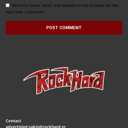
Save my name, email, and website in this browser for the
next time I comment.
Contact
advertising:sakis@rockhard.gr