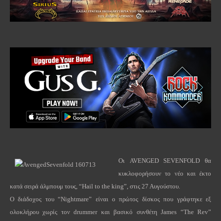
Οι
AVENGED
SEVENFOLD
θα
κυκλοφορήσουν το νέο και έκτο
κατά σειρά άλμπουμ τους, “
Hail
to
the
king
”, στις 27 Αυγούστου.
Ο διάδοχος του “
Nightmare
” είναι ο πρώτος δίσκος που γράφτηκε εξ
ολοκλήρου χωρίς τον
drummer
και βασικό συνθέτη
James
“
The
Rev
”