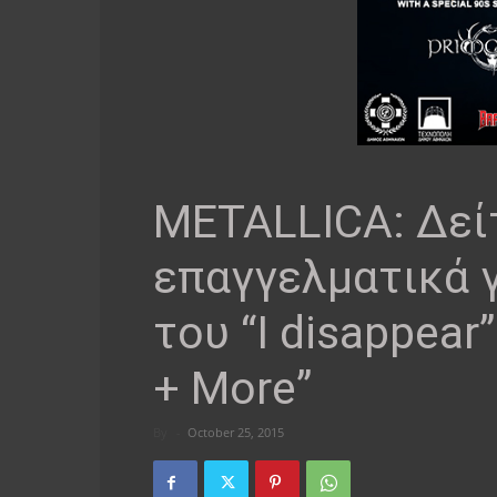
METALLICA: Δεί
επαγγελματικά 
του “I disappear
+ More”
By
-
October 25, 2015