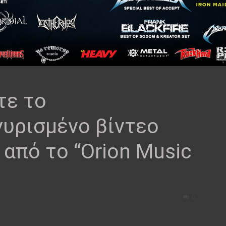
τε το
γυρισμένο βίντεο
” από το “Orion Music
0