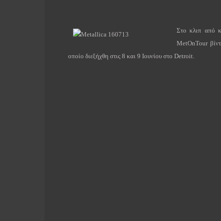
Στο κλιπ από κ
MetOnTour
βίν
οποίο διεξήχθη στις 8 και 9 Ιουνίου στο
Detroit
.