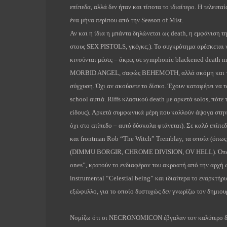
επίπεδα, αλλά δεν ήταν και τίποτα το ιδιαίτερο. Η τελευταί
ένα μήνα περίπου από την
Season
of
Mist
.
Αν και η ίδια η μπάντα δηλώνεται ως
death
, η εμφάνιση τ
στους
SEX
PISTOLS
, γκέγκε;). Το συγκρότημα αρέσκεται 
κινούνται μέσες – άκρες σε
symphonic
blackened
death
m
MORBID
ANGEL
, σαφώς
BEHEMOTH
, αλλά ακόμη και 
σύγχυση. Όχι αν ακούσετε το δίσκο. Έχουν καταφέρει να 
school
αυτιά.
Riffs
κλασικού
death
με αρκετά
solos
, πότε
είδους). Αρκετά συμφωνικά μέρη που κολλούν άψογα στην 
όχι στο επίπεδο – αυτό δύσκολα φτάνεται). Σε καλό επίπεδ
και
frontman
Rob “The Witch” Tremblay, τα οποία (όπως
(
DIMMU
BORGIR
,
CHROME
DIVISION
,
OV
HELL
). Ό
ones
”, κρατούν το ενδιαφέρον του ακροατή από την αρχή ω
instrumental
“
Celestial
being
” και ιδιαίτερα το εναρκτήρι
εξώφυλλο, για το οποίο δυστυχώς δεν γνωρίζω τον δημιο
Νομίζω ότι οι
NECRONOMICON
έβγαλαν τον καλύτερο δ