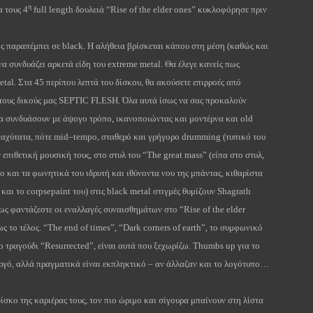
η
α τους 4
full
length
δουλειά “
Rise
of
the
elder
ones
” κυκλοφόρησε πριν
ης παραπέμπει σε
black
. Η αλήθεια βρίσκεται κάπου στη μέση (καθώς και
να συνδυάζει αρκετά είδη του
extreme
metal
. Θα έλεγε κανείς πως
etal
. Στα 45 περίπου λεπτά του δίσκου, θα ακούσετε επιρροές από
τους δικούς μας
SEPTIC
FLESH
. Όλα αυτά ίσως να σας προκαλούν
τα συνδυάσουν με άψογο τρόπο, ικανοποιώντας και μοντέρνα και
old
 ταχύτατα, πότε
mid
–
tempo
, σταθερό και γρήγορο
drumming
(τυπικό του
επιθετική μουσική τους, στο στυλ του “
The
great
mass
” (είπα στο στυλ,
ο και τα φωνητικά του ιδρυτή και ιθύνοντα νου της μπάντας, κιθαρίστα
 και το
corpsepaint
του) στις
black
metal
στιγμές θυμίζουν
Shagrath
πως φαντάζεστε οι εναλλαγές συναισθημάτων στο “
Rise
of
the
elder
ς το τέλος. “
The
end
of
times
”, “
Dark
corners
of
earth
”, το συμφωνικό
ο τραγούδι “
Resurrected
”, είναι αυτά που ξεχωρίζω.
Thumbs
up
για το
υργό, αλλά πραγματικά είναι εκπληκτικό – αν άλλαζαν και το λογότυπο…
ίσκο της καριέρας τους, τον πιο ώριμο και σίγουρα μπαίνουν στη λίστα