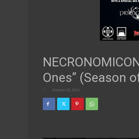
NECRONOMICON – 
Ones” (Season of
By
-
October 25, 2015