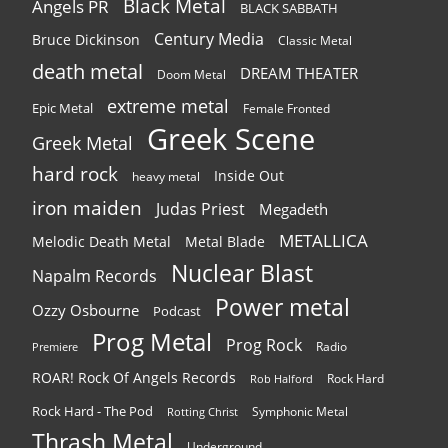
Black Metal
Angels PR
BLACK SABBATH
Century Media
Bruce Dickinson
Classic Metal
death metal
DREAM THEATER
Doom Metal
extreme metal
Epic Metal
Female Fronted
Greek Scene
Greek Metal
hard rock
Inside Out
heavy metal
iron maiden
Judas Priest
Megadeth
METALLICA
Melodic Death Metal
Metal Blade
Nuclear Blast
Napalm Records
Power metal
Ozzy Osbourne
Podcast
Prog Metal
Prog Rock
Radio
Premiere
ROAR! Rock Of Angels Records
Rock Hard
Rob Halford
Rock Hard - The Pod
Symphonic Metal
Rotting Christ
Thrash Metal
Underground