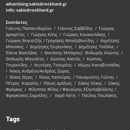
advertising:sakis@rockhard.gr
Info: sakis@rockhard.gr
Συντάκτες
Γιάννης Παπαευθυμίου / Γιάννης Σαββίδης / Γιώργος
Δρογγίτης / Γιώργος Κόης / Γιώργος Κουκουλάκης /
Γιώργος Βογιατζής / Γρηγόρης Μπαξεβανίδης / Δημήτρης
Μπούκης / Δημήτρης Σειρηνάκης / Δημήτρης Τσέλλος /
Έλενα Βασιλάκη / Θανάσης Μπόγρης/ Θοδωρής Κλώνης /
Θοδωρής Μηνιάτης / Κώστας Αλατάς / Κώστας
Τσιρανίδης / Λευτέρης Τσουρέας / Μίμης Καναβιτσάδος
/ Νίκος Ανδρέου/Ανδρέας Ζώρας
/ Νίκος Ζέρης / Νίκος Χασούρας / Παναγιώτης Γιώτας /
Πέτρος Καραλής / Πάνος Δρόλιας / Σάκης Νίκας / Σάκης
Φράγκος / Φίλιππος Φίλης / Φανούρης Εξηνταβελόνης /
Φραγκίσκος Σαμοΐλης / Χαρά Νέτη / Παύλος Παυλάκης
Tags