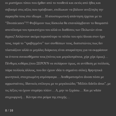
οι μυστήριοι τύποι που ήρθαν από το πουθενά και εκτός από ήθος και
σεβασμό στις αξίες που πρέσβευαν, επιδίωκαν να βάλουν ανεξίτηλη την
σφραγίδα τους στο ιδίωμα… Η αποστομωτική απάντηση έρχεται με το
“
Doomicanes
”!!! Φοβόμουν πως δύσκολα θα επαναλάμβαναν το θαυμαστό
αποτέλεσμα του προκατόχου του αλλά οι διαθέσεις των Πολωνών είναι
άγριες! Απλώνουν ακόμα περισσότερο το πέπλο του
epic
/
doom
στον ήχο
τους, παρά το “τραβηγμένο” των συνθέσεων τους, διαπιστώνεις πως δεν
πλατυάζουν αλλά οι μεγάλες διάρκειες είναι απαραίτητες για να εκφράσουν
τα έντονα συναισθήματα τους (πόνος και μεγαλοπρέπεια, χέρι χέρι όμως)…
Πένθιμες κιθάρες (που ΞΕΡΟΥΝ να σολάρουν όμως, σε αντίθεση με πολλούς,
πάρα πολλούς άλλους, που δεν έχουν ιδέα τι σημαίνει σόλο), θρηνητικά
φωνητικά, στοιχειωμένη ατμόσφαιρα… Αναθεματισμένο
doom
πόσο με
αρρωσταίνεις; Ιδανικός επίλογος με το μεγαλειώδες “
Militis
fidelis
deus
”, με
τις λέξεις να έχουν στερέψει πλέον… Α, μην το ξεχάσω… Και με
white
στιχουργική… Κόντρα στο ρεύμα της εποχής…
8 / 10