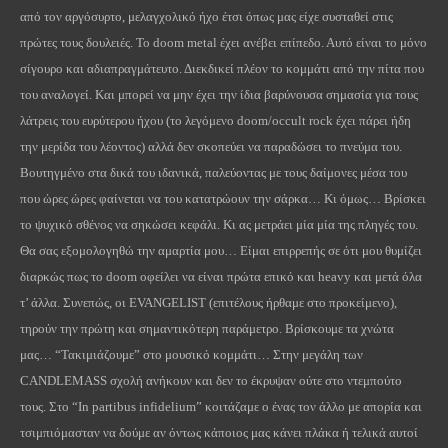
από τον αργόσυρτο, μελαγχολικό ήχο έτσι όπως μας είχε συσταθεί στις
πρώτες τους δουλειές.
To
doom
metal
έχει ανέβει επίπεδο. Αυτό είναι το μόνο
σίγουρο και αδιαπραγμάτευτο. Διεκδικεί πλέον το κομμάτι από την πίτα που
του αναλογεί. Και μπορεί να μην έχει την ίδια βαρύνουσα σημασία για τους
λάτρεις του ευρύτερου ήχου (το λεγόμενο
doom
/
occult
rock
έχει πάρει ήδη
την μερίδα του λέοντος) αλλά δεν σκοπεύει να παραδώσει το πνεύμα του.
Βουτηγμένο στα δικά του ιδανικά, παλεύοντας με τους δαίμονες μέσα του
που ώρες ώρες φαίνεται να του κατατρώουν την σάρκα… Κι όμως… Βρίσκει
το ψυχικό σθένος να σηκώσει κεφάλι. Κι ας μετράει μία μία της πληγές του.
Θα σας εξομολογηθώ την αμαρτία μου… Είμαι επιρρεπής σε ότι μου θυμίζει
διαρκώς πως το
doom
οφείλει να είναι πρώτα επικό και
heavy
και μετά όλα
τ’ άλλα. Συνεπώς, οι
EVANGELIST
(επιτέλους ήρθαμε στο προκείμενο),
τηρούν την πρώτη και σημαντικότερη παράμετρο. Βρίσκουμε τα χνώτα
μας… “Τακιμιάζουμε” στο μουσικό κομμάτι… Στην μεγάλη των
CANDLEMASS
σχολή ανήκουν και δεν το έκρυψαν ούτε στο ντεμπούτο
τους. Στο “
In
partibus
infidelium
” κοιτάζαμε ο ένας τον άλλο με απορία και
τσιμπιόμασταν να δούμε αν όντως κάποιος μας κάνει πλάκα ή τελικά αυτοί