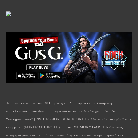
Το πρώτο εξάμηνο του 2013 μας έχει ήδη αφήσει και η λεγόμενη
οπισθοφυλακή του
doom
μας έχει δώσει τα μυαλά στο χέρι. Γνωστοί
“σεσημασμένοι” (
PROCESSION
,
BLACK
OATH
) αλλά και “νιούφηδες” στο
κουρμπέτι (
FUNERAL
CIRCLE
)… Τους
MEMORY
GARDEN
δεν τους
αναφέρω μιας και με το “
Doominion
” έχουν ξεφύγει ακόμα περισσότερο