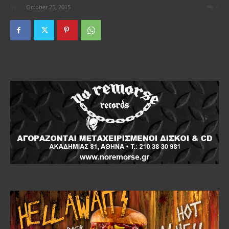
By
-
October 25, 2015
0