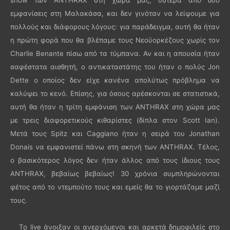
εμφανίσεις στη Μαλακάσα, και δεν γινόταν να λείψουμε για
πολλούς και διάφορους λόγους: για παράδειγμα, αυτή θα ήταν
η πρώτη φορά που θα βλέπαμε τους Νεοϋορκέζους χωρίς τον
Charlie Benante πίσω από τα τύμπανα. Αν και η απουσία ήταν
σαφέστατα αισθητή, ο αντικαταστάτης του ήταν ο πολύς Jon
Dette ο οποίος δεν είχε κανένα απολύτως πρόβλημα να
καλύψει το κενό. Επίσης, για όσους αρέσκονται σε στατιστικά,
αυτή θα ήταν η τρίτη εμφάνιση των ANTHRAX στη χώρα μας
με τρεις διαφορετικούς κιθαρίστες (δίπλα στον Scott Ian).
Μετά τους Spitz και Caggiano ήταν η σειρά του Jonathan
Donais να εμφανιστεί πάνω στη σκηνή των ANTHRAX. Τέλος,
ο βασικότερος λόγος δεν ήταν άλλος από τους ίδιους τους
ANTHRAX, βεβαίως βεβαίως! 30 χρόνια συμπληρώνονται
φέτος από το ντεμπούτο τους και εμείς θα το γιορτάζαμε μαζί
τους.
Το live άνοιξαν οι ανερχόμενοι και αρκετά δημοφιλείς στο