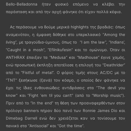
Bello-Belladonna ήταν φυσικό επόμενο να κλέβει την
παράσταση και από την αρχή φάνηκε ότι είχαν πολλά κέφια.
Ας περάσουμε να δούμε μερικά highlights της βραδιάς: όπως
αναμενόταν, η έμφαση δόθηκε στο υπερκλασικό “Among the
living”, με τραγούδια-ύμνους, όπως το “I am the law”, “Indians’,
“Caught in a mosh”, “Efilnikufesin” και το ομώνυμο. Όταν οι
ANTHRAX έπαιξαν τα “Medusa” και “Madhouse” έγινε χαμός,
ενώ προσωπική έκπληξη αποτέλεσε η επιλογή του “Deathrider”
από το “Fistful of metal”. Ο φόρος τιμής στους AC/DC με το
“TNT” ξεσήκωσε (ξανά) τον κόσμο, ο οποίος δεν φάνηκε να
έχει τις ίδιες ενθουσιώδεις αντιδράσεις στα “The devil you
know” και “Fight ‘em til you can’t” (από το “Worship music”).
Πριν από το “In the end” τη θέση των προαναφερθέντων στον
πρόλογο banners πήραν δύο πανό των Ronnie James Dio και
Dimebag Darrell ενώ δεν χρειάζεται καν να τονίσουμε τον
πανικό στα “Antisocial” και “Got the time”.