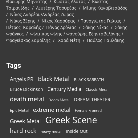
Θοδωρής Μηνιάτης / Κώστας Αλατάς / Κώστας
Τσιρανίδης / Λευτέρης Τσουρέας / Μίμης Καναβιτσάδος
/ Νίκος Ανδρέου/Ανδρέας Ζώρας
/ Νίκος Ζέρης / Νίκος Χασούρας / Παναγιώτης Γιώτας /
Πέτρος Καραλής / Πάνος Δρόλιας / Σάκης Νίκας / Σάκης
Φράγκος / Φίλιππος Φίλης / Φανούρης Εξηνταβελόνης /
Φραγκίσκος Σαμοΐλης / Χαρά Νέτη / Παύλος Παυλάκης
Tags
Black Metal
Angels PR
BLACK SABBATH
Century Media
Bruce Dickinson
Classic Metal
death metal
DREAM THEATER
Doom Metal
extreme metal
Epic Metal
Female Fronted
Greek Scene
Greek Metal
hard rock
Inside Out
heavy metal