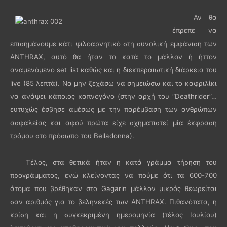
Αν θα
έπρεπε να
επισημάνουμε κάτι ψιλοαρνητικό στη συνολική εμφάνιση των
ANTHRAX, αυτό θα ήταν το κατά το μάλλον ή ήττον
αναμενόμενο set list καθώς και η διεκπεραιωτική διάρκεια του
live (85 λεπτά). Να μην ξεχάσω να σημειώσω και το καφριλίκι
να ανάψει κάποιος καπνογόνο (στην αρχή του “Deathrider”…
ευτυχώς έσβησε αμέσως με την παρέμβαση των ανθρώπων
ασφαλείας και αφού πρώτα είχε σχηματιστεί μία έκφραση
τρόμου στο πρόσωπο του Belladonna).
Τέλος, στα θετικά ήταν η κατά γράμμα τήρηση του
προγράμματος, ενώ κλείνοντας να πούμε ότι τα 600-700
άτομα που βρέθηκαν στο Gagarin μάλλον μικρός θεωρείται
σαν αριθμός για το βεληνεκές των ANTHRAX. Πιθανότατα, η
κρίση και η συγκεκριμένη ημερομηνία (τέλος Ιουλίου)