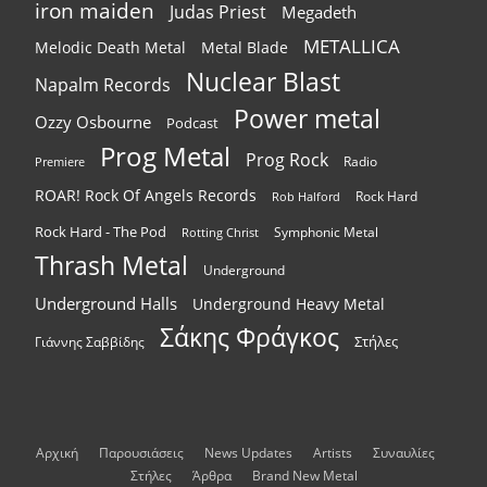
iron maiden
Judas Priest
Megadeth
METALLICA
Melodic Death Metal
Metal Blade
Nuclear Blast
Napalm Records
Power metal
Ozzy Osbourne
Podcast
Prog Metal
Prog Rock
Radio
Premiere
ROAR! Rock Of Angels Records
Rock Hard
Rob Halford
Rock Hard - The Pod
Symphonic Metal
Rotting Christ
Thrash Metal
Underground
Underground Halls
Underground Heavy Metal
Σάκης Φράγκος
Στήλες
Γιάννης Σαββίδης
Αρχική
Παρουσιάσεις
News Updates
Artists
Συναυλίες
Στήλες
Άρθρα
Brand New Metal