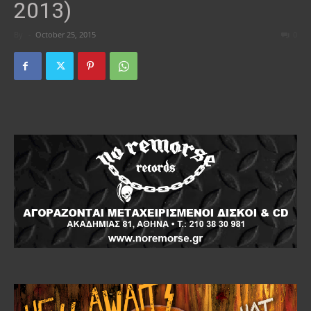
2013)
By
-
October 25, 2015
0