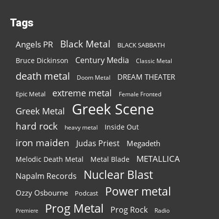
Tags
Black Metal
Angels PR
BLACK SABBATH
Century Media
Bruce Dickinson
Classic Metal
death metal
DREAM THEATER
Doom Metal
extreme metal
Epic Metal
Female Fronted
Greek Scene
Greek Metal
hard rock
Inside Out
heavy metal
iron maiden
Judas Priest
Megadeth
METALLICA
Melodic Death Metal
Metal Blade
Nuclear Blast
Napalm Records
Power metal
Ozzy Osbourne
Podcast
Prog Metal
Prog Rock
Radio
Premiere