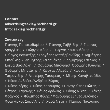
Contact
advertising:sakis@rockhard.gr
Info: sakis@rockhard.gr
Συντάκτες
Γιάννης Παπαευθυμίου / Γιάννης Σαββίδης / Γιώργος
Δρογγίτης / Γιώργος Κόης / Γιώργος Κουκουλάκης /
Γιώργος Βογιατζής / Γρηγόρης Μπαξεβανίδης / Δημήτρης
Μπούκης / Δημήτρης Σειρηνάκης / Δημήτρης Τσέλλος /
Έλενα Βασιλάκη / Θανάσης Μπόγρης/ Θοδωρής Κλώνης /
Θοδωρής Μηνιάτης / Κώστας Αλατάς / Κώστας
Τσιρανίδης / Λευτέρης Τσουρέας / Μίμης Καναβιτσάδος
/ Νίκος Ανδρέου/Ανδρέας Ζώρας
/ Νίκος Ζέρης / Νίκος Χασούρας / Παναγιώτης Γιώτας /
Πέτρος Καραλής / Πάνος Δρόλιας / Σάκης Νίκας / Σάκης
Φράγκος / Φίλιππος Φίλης / Φανούρης Εξηνταβελόνης /
Φραγκίσκος Σαμοΐλης / Χαρά Νέτη / Παύλος Παυλάκης