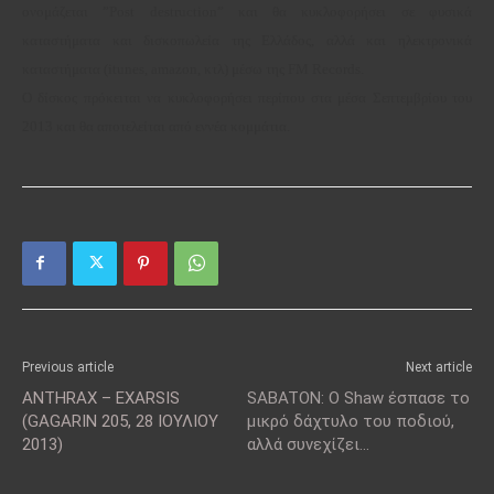
ονομάζεται ”Post
d
estruction” και θα κυκλοφορήσει σε φυσικά
καταστήματα και δισκοπωλεία της Ελλάδος, αλλά και ηλεκτρονικά
καταστήματα (itunes, amazon, κτλ) μέσω της FM Records.
Ο δίσκος πρόκειται να κυκλοφορήσει περίπου στα μέσα Σεπτεμβρίου του
2013 και θα αποτελείται από εννέα κομμάτια.
Previous article
Next article
ANTHRAX – EXARSIS
SABATON: Ο Shaw έσπασε το
(GAGARIN 205, 28 ΙΟΥΛΙΟΥ
μικρό δάχτυλο του ποδιού,
2013)
αλλά συνεχίζει…