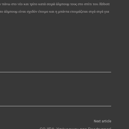
ν
πάνω
στο
νέο
και
τρίτο
κατά
σειρά
άλμπουμ
τους
στο
σπίτι
του
Abbott
 το άλμπουμ είναι σχεδόν έτοιμο και η μπάντα ετοιμάζεται σιγά σιγά για
Next article