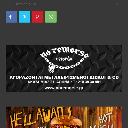
By
-
October 25, 2015
0