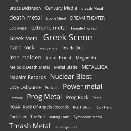
Century Media
Bruce Dickinson
Classic Metal
death metal
DREAM THEATER
Doom Metal
extreme metal
Epic Metal
Female Fronted
Greek Scene
Greek Metal
hard rock
Inside Out
heavy metal
iron maiden
Judas Priest
Megadeth
METALLICA
Melodic Death Metal
Metal Blade
Nuclear Blast
Napalm Records
Power metal
Ozzy Osbourne
Podcast
Prog Metal
Prog Rock
Radio
Premiere
ROAR! Rock Of Angels Records
Rock Hard
Rob Halford
Rock Hard - The Pod
Symphonic Metal
Rotting Christ
Thrash Metal
Underground