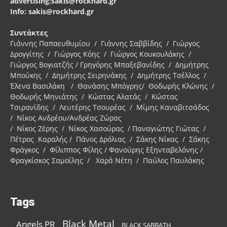
advertising:sakis@rockhard.gr
Info: sakis@rockhard.gr
Συντάκτες
Γιάννης Παπαευθυμίου / Γιάννης Σαββίδης / Γιώργος
Δρογγίτης / Γιώργος Κόης / Γιώργος Κουκουλάκης /
Γιώργος Βογιατζής / Γρηγόρης Μπαξεβανίδης / Δημήτρης
Μπούκης / Δημήτρης Σειρηνάκης / Δημήτρης Τσέλλος /
Έλενα Βασιλάκη / Θανάσης Μπόγρης/ Θοδωρής Κλώνης /
Θοδωρής Μηνιάτης / Κώστας Αλατάς / Κώστας
Τσιρανίδης / Λευτέρης Τσουρέας / Μίμης Καναβιτσάδος
/ Νίκος Ανδρέου/Ανδρέας Ζώρας
/ Νίκος Ζέρης / Νίκος Χασούρας / Παναγιώτης Γιώτας /
Πέτρος Καραλής / Πάνος Δρόλιας / Σάκης Νίκας / Σάκης
Φράγκος / Φίλιππος Φίλης / Φανούρης Εξηνταβελόνης /
Φραγκίσκος Σαμοΐλης / Χαρά Νέτη / Παύλος Παυλάκης
Tags
Black Metal
Angels PR
BLACK SABBATH