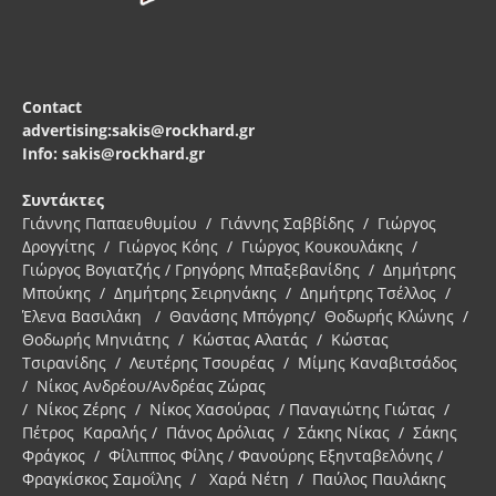
Contact
advertising:sakis@rockhard.gr
Info: sakis@rockhard.gr
Συντάκτες
Γιάννης Παπαευθυμίου / Γιάννης Σαββίδης / Γιώργος
Δρογγίτης / Γιώργος Κόης / Γιώργος Κουκουλάκης /
Γιώργος Βογιατζής / Γρηγόρης Μπαξεβανίδης / Δημήτρης
Μπούκης / Δημήτρης Σειρηνάκης / Δημήτρης Τσέλλος /
Έλενα Βασιλάκη / Θανάσης Μπόγρης/ Θοδωρής Κλώνης /
Θοδωρής Μηνιάτης / Κώστας Αλατάς / Κώστας
Τσιρανίδης / Λευτέρης Τσουρέας / Μίμης Καναβιτσάδος
/ Νίκος Ανδρέου/Ανδρέας Ζώρας
/ Νίκος Ζέρης / Νίκος Χασούρας / Παναγιώτης Γιώτας /
Πέτρος Καραλής / Πάνος Δρόλιας / Σάκης Νίκας / Σάκης
Φράγκος / Φίλιππος Φίλης / Φανούρης Εξηνταβελόνης /
Φραγκίσκος Σαμοΐλης / Χαρά Νέτη / Παύλος Παυλάκης