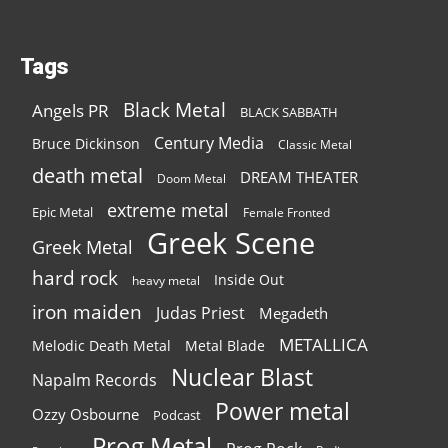
Tags
Black Metal
Angels PR
BLACK SABBATH
Century Media
Bruce Dickinson
Classic Metal
death metal
DREAM THEATER
Doom Metal
extreme metal
Epic Metal
Female Fronted
Greek Scene
Greek Metal
hard rock
Inside Out
heavy metal
iron maiden
Judas Priest
Megadeth
METALLICA
Melodic Death Metal
Metal Blade
Nuclear Blast
Napalm Records
Power metal
Ozzy Osbourne
Podcast
Prog Metal