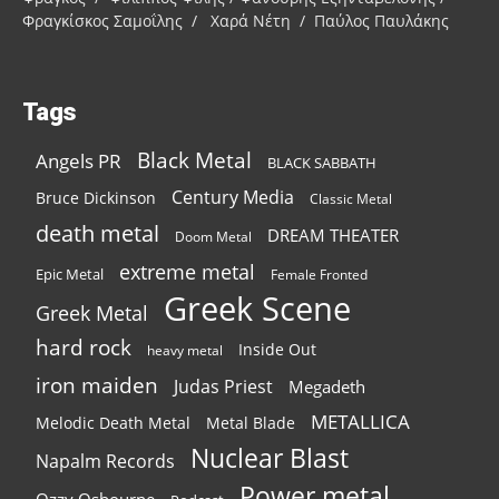
Φραγκίσκος Σαμοΐλης / Χαρά Νέτη / Παύλος Παυλάκης
Tags
Black Metal
Angels PR
BLACK SABBATH
Century Media
Bruce Dickinson
Classic Metal
death metal
DREAM THEATER
Doom Metal
extreme metal
Epic Metal
Female Fronted
Greek Scene
Greek Metal
hard rock
Inside Out
heavy metal
iron maiden
Judas Priest
Megadeth
METALLICA
Melodic Death Metal
Metal Blade
Nuclear Blast
Napalm Records
Power metal