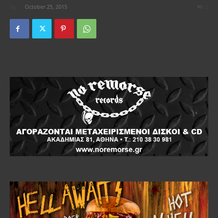
By
-
October 25, 2015
0