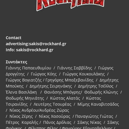
Contact
advertising:sakis@rockhard.gr
Info: sakis@rockhard.gr
Συντάκτες
Γιάννης Παπαευθυμίου / Γιάννης Σαββίδης / Γιώργος
Δρογγίτης / Γιώργος Κόης / Γιώργος Κουκουλάκης /
Γιώργος Βογιατζής / Γρηγόρης Μπαξεβανίδης / Δημήτρης
Μπούκης / Δημήτρης Σειρηνάκης / Δημήτρης Τσέλλος /
Έλενα Βασιλάκη / Θανάσης Μπόγρης/ Θοδωρής Κλώνης /
Θοδωρής Μηνιάτης / Κώστας Αλατάς / Κώστας
Τσιρανίδης / Λευτέρης Τσουρέας / Μίμης Καναβιτσάδος
/ Νίκος Ανδρέου/Ανδρέας Ζώρας
/ Νίκος Ζέρης / Νίκος Χασούρας / Παναγιώτης Γιώτας /
Πέτρος Καραλής / Πάνος Δρόλιας / Σάκης Νίκας / Σάκης
Φράγκος / Φίλιππος Φίλης / Φανούρης Εξηνταβελόνης /