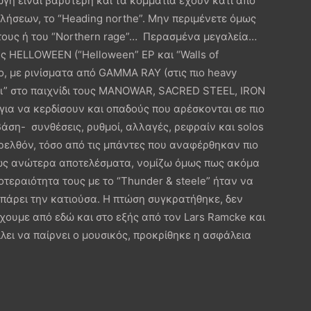
γή είναι βαρύτερη και τα κομμάτια έχουν κάτι από
λήσεων, το “Heading northe”. Μην περιμένετε όμως
τους ή του “Northern rage”… Περασμένα μεγαλεία…
 HELLOWEEN (“Helloween” EP και “Walls of
νο, με ρινίσματα από GAMMA RAY (στις πιο heavy
κει” στο παιχνίδι τους MANOWAR, SACRED STEEL, IRON
για να κερδίσουν και οπαδούς που αρέσκονται σε πιο
άση- συνθέσεις, ρυθμοί, αλλαγές, ρεφραίν και solos
ρελθόν, τόσο από τις μπάντες που αναφέρθηκαν πιο
ανώς ανώτερα αποτελέσματα, νομίζω όμως πως ακόμα
οτεραιότητα τους με το “Thunder & steele” ήταν να
 πάρει την κατιούσα. Η πτώση συγκρατήθηκε, δεν
έχουμε από εδώ και στο εξής από τον Lars Ramcke και
λει να παίρνει ο μουσικός, προκρίθηκε η ασφάλεια