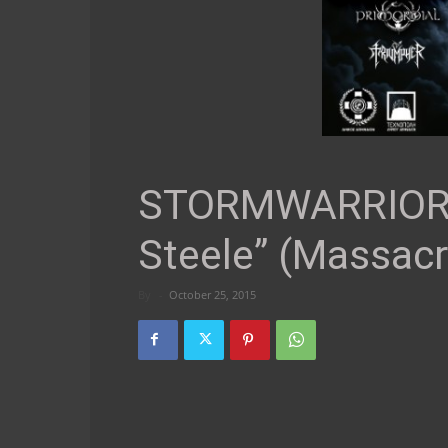
STORMWARRIOR 
Steele” (Massacr
By
-
October 25, 2015