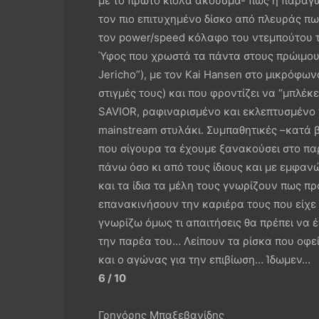
με το πρώτο κιόλα άκουσμα- πως η παραγω
τον πιο επιτυχημένο δίσκο από πλευράς πω
τον power/speed κόλαφο του ντεμπούτου 
Ύφος που χρωστά τα πάντα στους πρώιμους
Jericho”), με τον Kai Hansen στο μικρόφω
στιγμές τους) και που φροντίζει να “μπλέ
SAVIOR, ραφιναρισμένο και εκλεπτυσμένο 
mainstream στυλάκι. Συμπαθητικές –κατά β
που σίγουρα τα έχουμε ξανακούσει στο πα
πάνω όσο κι από τους ίδιους και με εμφ
και τα ίδια τα μέλη τους γνωρίζουν πως πρ
επανακινήσουν την καριέρα τους που είχε
γνωρίζω όμως τι απαιτήσεις θα πρέπει να 
την παρέα του… Λείπουν τα ρίσκα που οφεί
και ο αγώνας για την επιβίωση… Ίδωμεν…
6 / 10
Γρηγόρης Μπαξεβανίδης