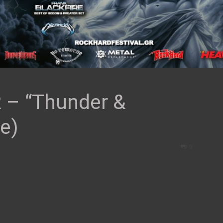
– “Thunder &
e)
0