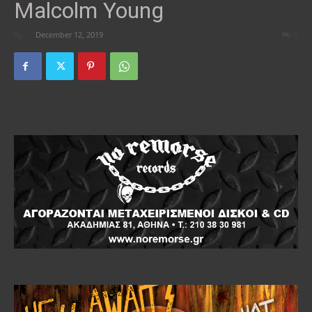
Malcolm Young
By
-
December 12, 2019
0