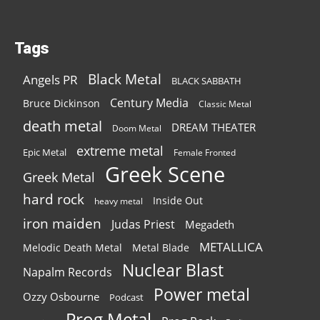
Tags
Black Metal
Angels PR
BLACK SABBATH
Century Media
Bruce Dickinson
Classic Metal
death metal
DREAM THEATER
Doom Metal
extreme metal
Epic Metal
Female Fronted
Greek Scene
Greek Metal
hard rock
Inside Out
heavy metal
iron maiden
Judas Priest
Megadeth
METALLICA
Melodic Death Metal
Metal Blade
Nuclear Blast
Napalm Records
Power metal
Ozzy Osbourne
Podcast
Prog Metal