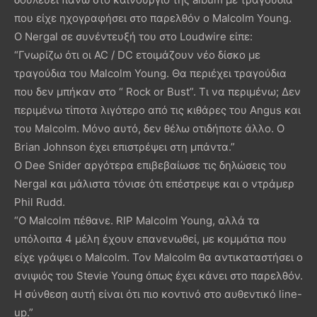
που είχε ηχογραφήσει στο παρελθόν ο Malcolm Young.
Ο Nergal σε συνέντευξή του στο Loudwire είπε:
“Γνωρίζω ότι οι AC / DC ετοιμάζουν νέο δίσκο με
τραγούδια του Malcolm Young. Θα περιέχει τραγούδια
που δεν μπήκαν στο “ Rock or Bust”. Τι να περιμένω; Δεν
περιμένω τίποτα λιγότερο από τις κιθάρες του Angus και
του Μalcolm. Μόνο αυτό, δεν θέλω οτιδήποτε άλλο. Ο
Brian Johnson έχει επιστρέψει στη μπάντα.”
Ο Dee Snider αργότερα επιβεβαίωσε τις δηλώσεις του
Nergal και μάλιστα τόνισε ότι επέστρεψε και ο ντράμερ
Phil Rudd.
“Ο Malcolm πέθανε. RIP Malcolm Young, αλλά τα
υπόλοιπα 4 μέλη έχουν επανενωθεί, με κομμάτια που
είχε γράψει ο Malcolm. Τον Malcolm θα αντικαταστήσει ο
ανιψιός του Stevie Young όπως έχει κάνει στο παρελθόν.
Η σύνθεση αυτή είναι ότι πιο κοντινό στο αυθεντικό line-
up.”