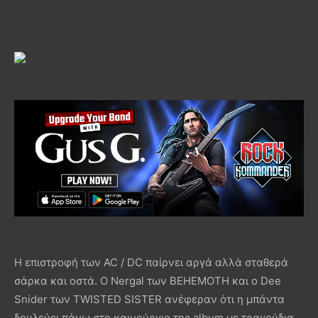
Η επιστροφή των AC / DC παίρνει αργά αλλά σταθερά
σάρκα και οστά. Ο Nergal των BEHEMOTH και ο Dee
Snider των TWISTED SISTER ανέφεραν ότι η μπάντα
δουλεύει πάνω στο καινούργιο της album με τραγούδια