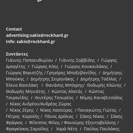
Contact
advertising:sakis@rockhard.gr
Info: sakis@rockhard.gr
Συντάκτες
Γιάννης Παπαευθυμίου / Γιάννης Σαββίδης / Γιώργος
Δρογγίτης / Γιώργος Κόης / Γιώργος Κουκουλάκης /
Γιώργος Βογιατζής / Γρηγόρης Μπαξεβανίδης / Δημήτρης
Μπούκης / Δημήτρης Σειρηνάκης / Δημήτρης Τσέλλος /
Έλενα Βασιλάκη / Θανάσης Μπόγρης/ Θοδωρής Κλώνης /
Θοδωρής Μηνιάτης / Κώστας Αλατάς / Κώστας
Τσιρανίδης / Λευτέρης Τσουρέας / Μίμης Καναβιτσάδος
/ Νίκος Ανδρέου/Ανδρέας Ζώρας
/ Νίκος Ζέρης / Νίκος Χασούρας / Παναγιώτης Γιώτας /
Πέτρος Καραλής / Πάνος Δρόλιας / Σάκης Νίκας / Σάκης
Φράγκος / Φίλιππος Φίλης / Φανούρης Εξηνταβελόνης /
Φραγκίσκος Σαμοΐλης / Χαρά Νέτη / Παύλος Παυλάκης