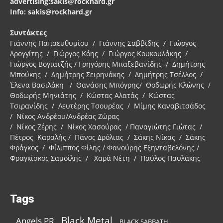
advertising:sakis@rockhard.gr
Info: sakis@rockhard.gr
Συντάκτες
Γιάννης Παπαευθυμίου / Γιάννης Σαββίδης / Γιώργος
Δρογγίτης / Γιώργος Κόης / Γιώργος Κουκουλάκης /
Γιώργος Βογιατζής / Γρηγόρης Μπαξεβανίδης / Δημήτρης
Μπούκης / Δημήτρης Σειρηνάκης / Δημήτρης Τσέλλος /
Έλενα Βασιλάκη / Θανάσης Μπόγρης/ Θοδωρής Κλώνης /
Θοδωρής Μηνιάτης / Κώστας Αλατάς / Κώστας
Τσιρανίδης / Λευτέρης Τσουρέας / Μίμης Καναβιτσάδος
/ Νίκος Ανδρέου/Ανδρέας Ζώρας
/ Νίκος Ζέρης / Νίκος Χασούρας / Παναγιώτης Γιώτας /
Πέτρος Καραλής / Πάνος Δρόλιας / Σάκης Νίκας / Σάκης
Φράγκος / Φίλιππος Φίλης / Φανούρης Εξηνταβελόνης /
Φραγκίσκος Σαμοΐλης / Χαρά Νέτη / Παύλος Παυλάκης
Tags
Black Metal
Angels PR
BLACK SABBATH