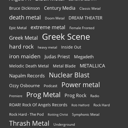
Century Media
Bruce Dickinson
Classic Metal
death metal
DREAM THEATER
Doom Metal
extreme metal
Epic Metal
Female Fronted
Greek Scene
Greek Metal
hard rock
Inside Out
heavy metal
iron maiden
Judas Priest
Megadeth
METALLICA
Melodic Death Metal
Metal Blade
Nuclear Blast
Napalm Records
Power metal
Ozzy Osbourne
Podcast
Prog Metal
Prog Rock
Radio
Premiere
ROAR! Rock Of Angels Records
Rock Hard
Rob Halford
Rock Hard - The Pod
Symphonic Metal
Rotting Christ
Thrash Metal
Underground