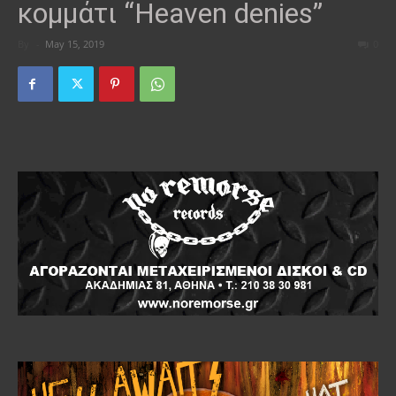
κομμάτι “Heaven denies”
By
-
May 15, 2019
0