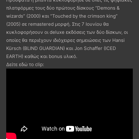
πλατφόρμες τους δύο πρώτους δίσκους “Demons &
wizards” (2000) και “Touched by the crimson king”
(2005) σε remastered μορφή. Στις 7 Ιουνίου θα
κυκλοφορήσουν οι deluxe εκδόσεις των δύο δίσκων, οι
οποίες θα περιέχουν ιδιόχειρες σημειώσεις των Hansi
Kürsch (BLIND GUARDIAN) και Jon Schaffer (ICED
EARTH) καθώς και bonus υλικό.
Δείτε εδώ το clip: