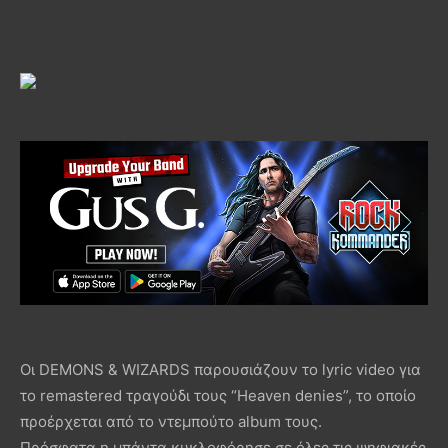
Οι DEMONS & WIZARDS παρουσιάζουν το lyric video για
το remastered τραγούδι τους “Heaven denies”, το οποίο
προέρχεται από το ντεμπούτο album τους.
Πρόσφατα η μπάντα κυκλοφόρησε σε όλες τις ψηφιακές