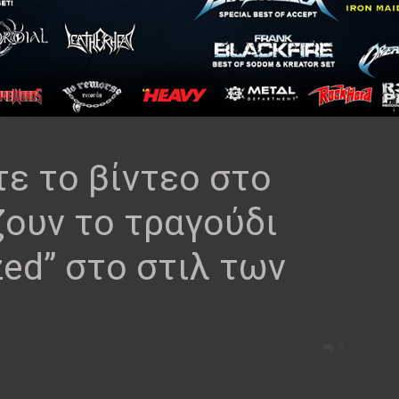
ε το βίντεο στο
ζουν το τραγούδι
zed” στο στιλ των
0