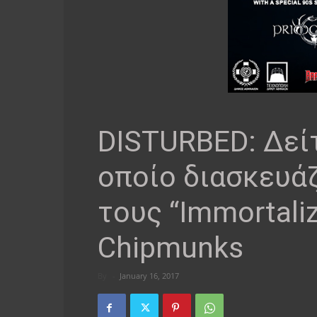
DISTURBED: Δείτ
οποίο διασκευά
τους “Immortali
Chipmunks
By
-
January 16, 2017