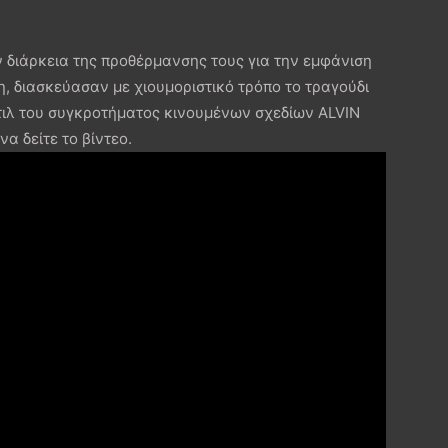
ν διάρκεια της προθέρμανσης τους για την εμφάνιση
, διασκεύασαν με χιουμοριστικό τρόπο το τραγούδι
στιλ του συγκροτήματος κινουμένων σχεδίων ALVIN
 δείτε το βίντεο.