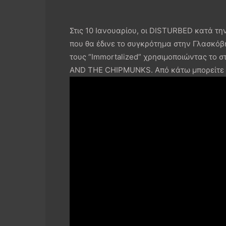
Στις 10 Ιανουαρίου, οι DISTURBED κατά τη
που θα έδινε το συγκρότημα στην Γλασκόβη
τους “Immortalized” χρησιμοποιώντας το 
AND THE CHIPMUNKS. Από κάτω μπορείτε να