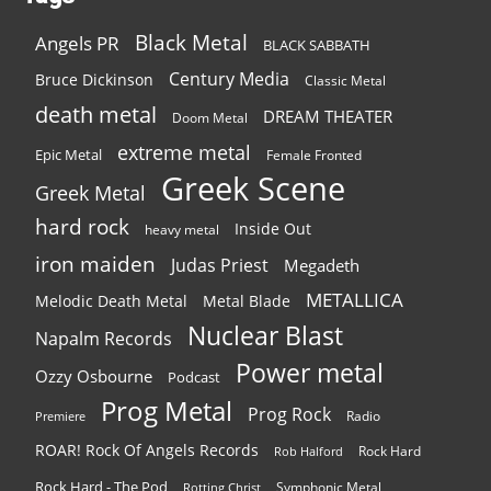
Black Metal
Angels PR
BLACK SABBATH
Century Media
Bruce Dickinson
Classic Metal
death metal
DREAM THEATER
Doom Metal
extreme metal
Epic Metal
Female Fronted
Greek Scene
Greek Metal
hard rock
Inside Out
heavy metal
iron maiden
Judas Priest
Megadeth
METALLICA
Melodic Death Metal
Metal Blade
Nuclear Blast
Napalm Records
Power metal
Ozzy Osbourne
Podcast
Prog Metal
Prog Rock
Radio
Premiere
ROAR! Rock Of Angels Records
Rock Hard
Rob Halford
Rock Hard - The Pod
Symphonic Metal
Rotting Christ