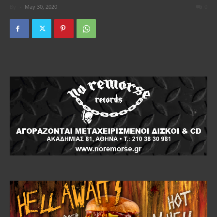
By
-
May 30, 2020
0