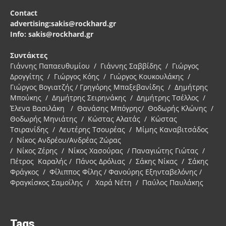
Contact
advertising:sakis@rockhard.gr
Info: sakis@rockhard.gr
Συντάκτες
Γιάννης Παπαευθυμίου / Γιάννης Σαββίδης / Γιώργος
Δρογγίτης / Γιώργος Κόης / Γιώργος Κουκουλάκης /
Γιώργος Βογιατζής / Γρηγόρης Μπαξεβανίδης / Δημήτρης
Μπούκης / Δημήτρης Σειρηνάκης / Δημήτρης Τσέλλος /
Έλενα Βασιλάκη / Θανάσης Μπόγρης/ Θοδωρής Κλώνης /
Θοδωρής Μηνιάτης / Κώστας Αλατάς / Κώστας
Τσιρανίδης / Λευτέρης Τσουρέας / Μίμης Καναβιτσάδος
/ Νίκος Ανδρέου/Ανδρέας Ζώρας
/ Νίκος Ζέρης / Νίκος Χασούρας / Παναγιώτης Γιώτας /
Πέτρος Καραλής / Πάνος Δρόλιας / Σάκης Νίκας / Σάκης
Φράγκος / Φίλιππος Φίλης / Φανούρης Εξηνταβελόνης /
Φραγκίσκος Σαμοΐλης / Χαρά Νέτη / Παύλος Παυλάκης
Tags