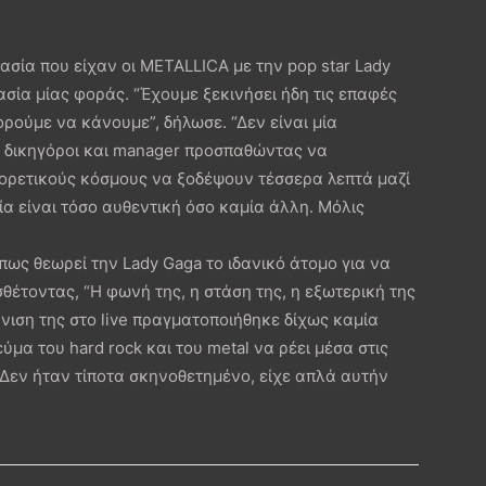
ασία που είχαν οι METALLICA με την pop star Lady
σία μίας φοράς. “Έχουμε ξεκινήσει ήδη τις επαφές
ορούμε να κάνουμε”, δήλωσε. “Δεν είναι μία
 δικηγόροι και manager προσπαθώντας να
ρετικούς κόσμους να ξοδέψουν τέσσερα λεπτά μαζί
α είναι τόσο αυθεντική όσο καμία άλλη. Μόλις
ως θεωρεί την Lady Gaga το ιδανικό άτομο για να
θέτοντας, “Η φωνή της, η στάση της, η εξωτερική της
νιση της στο live πραγματοποιήθηκε δίχως καμία
ύμα του hard rock και του metal να ρέει μέσα στις
 Δεν ήταν τίποτα σκηνοθετημένο, είχε απλά αυτήν