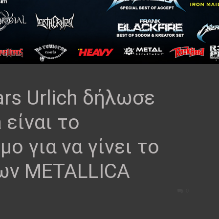
rs Urlich δήλωσε
 είναι το
ο για να γίνει το
των METALLICA
0