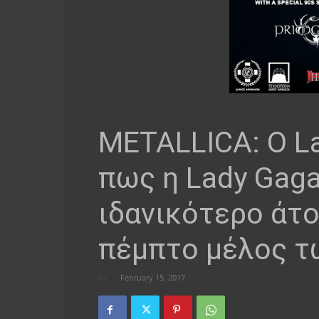
METALLICA: Ο La
πως η Lady Gaga
ιδανικότερο άτομ
πέμπτο μέλος 
By
-
February 15, 2017