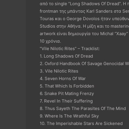
από το single “Long Shadows Of Dread”. Η π
frontman της μπάντας Karl Sanders στα Se
Touras και ο George Dovolos ήταν υπεύθυ
Studios στην Αθήνα. Η μίξη και το masteri
artwork είναι δημιουργία του Michal “Xaay”
10 χρόνια.
“Vile Nilotic Rites” – Tracklist:
1. Long Shadows Of Dread
2. Oxford Handbook Of Savage Genocidal W
3. Vile Nilotic Rites
4. Seven Horns Of War
5. That Which Is Forbidden
6. Snake Pit Mating Frenzy
7. Revel In Their Suffering
8. Thus Sayeth The Parasites Of The Mind
9. Where Is The Wrathful Sky
10. The Imperishable Stars Are Sickened