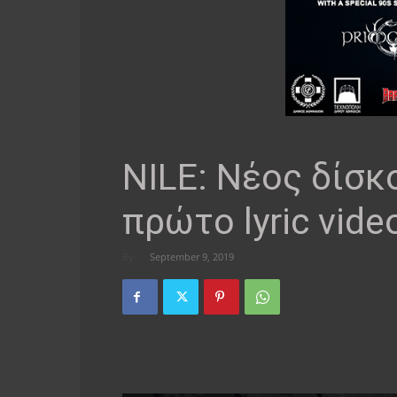
NILE: Νέος δίσκ
πρώτο lyric vide
By
-
September 9, 2019