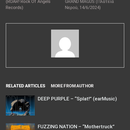
(ROAR! Rock Of Angels
GRAND MAGUS (Πλατεία
Records)
Νερού, 14/6/2024)
RELATED ARTICLES
MORE FROM AUTHOR
DEEP PURPLE – “Splat!” (earMusic)
FUZZING NATION – “Mothertruck”