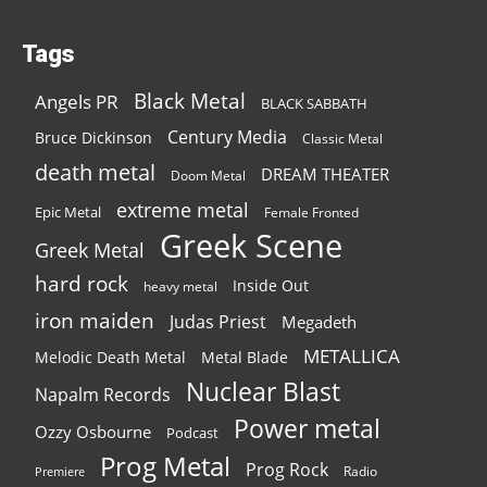
Tags
Black Metal
Angels PR
BLACK SABBATH
Century Media
Bruce Dickinson
Classic Metal
death metal
DREAM THEATER
Doom Metal
extreme metal
Epic Metal
Female Fronted
Greek Scene
Greek Metal
hard rock
Inside Out
heavy metal
iron maiden
Judas Priest
Megadeth
METALLICA
Melodic Death Metal
Metal Blade
Nuclear Blast
Napalm Records
Power metal
Ozzy Osbourne
Podcast
Prog Metal
Prog Rock
Radio
Premiere