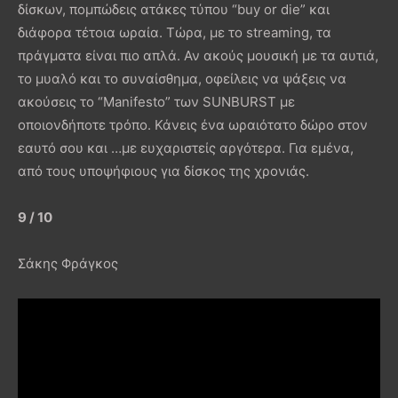
δίσκων, πομπώδεις ατάκες τύπου “buy or die” και
διάφορα τέτοια ωραία. Τώρα, με το streaming, τα
πράγματα είναι πιο απλά. Αν ακούς μουσική με τα αυτιά,
το μυαλό και το συναίσθημα, οφείλεις να ψάξεις να
ακούσεις το “Manifesto” των SUNBURST με
οποιονδήποτε τρόπο. Κάνεις ένα ωραιότατο δώρο στον
εαυτό σου και …με ευχαριστείς αργότερα. Για εμένα,
από τους υποψήφιους για δίσκος της χρονιάς.
9 / 10
Σάκης Φράγκος