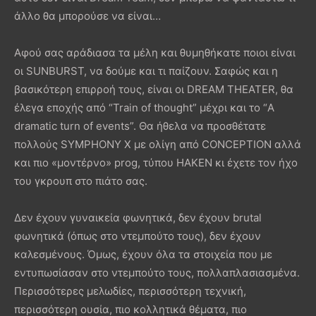
άλλο θα μπορούσε να είναι…
Αφού σας αράδιασα τα μέλη και θυμηθήκατε ποιοι είναι
οι SUNBURST, να δούμε και τι παίζουν. Σαφώς και η
βασικότερη επιρροή τους, είναι οι DREAM THEATER, θα
έλεγα εποχής από “Train of thought” μέχρι και το “A
dramatic turn of events”. Θα ήθελα να προσθέτατε
πολλούς SYMPHONY X με ολίγη από CONCEPTION αλλά
και πιο «μοντέρνο» prog, τύπου HAKEN κι έχετε τον ήχο
του γκρουπ στο πιάτο σας.
Δεν έχουν γυναικεία φωνητικά, δεν έχουν brutal
φωνητικά (όπως στο ντεμπούτο τους), δεν έχουν
καλεσμένους. Όμως, έχουν όλα τα στοιχεία που με
εντυπωσίασαν στο ντεμπούτο τους, πολλαπλασιασμένα.
Περισσότερες μελωδίες, περισσότερη τεχνική,
περισσότερη ουσία, πιο κολλητικά θέματα, πιο