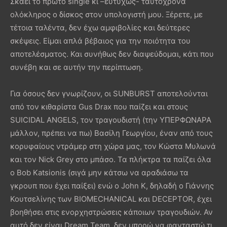
Σκάει το πρώτο single κι –ευτυχώς- ταυτόχρονα
ολόκληρος ο δίσκος στον υπολογιστή μου. Ξέρετε, με
τέτοια ταλέντα, δεν έχω αμφιβολίες και δεύτερες
σκέψεις. Είμαι απλά βέβαιος για την ποιότητα του
αποτελέσματος. Και συνήθως δεν διαψεύδομαι, κάτι που
συνέβη και σε αυτήν την περίπτωση.
Για όσους δεν γνωρίζουν, οι SUNBURST αποτελούνται
από τον κιθαρίστα Gus Drax που παίζει και στους
SUICIDAL ANGELS, τον τραγουδιστή (την ΥΠΕΡΦΩΝΑΡΑ
μάλλον, πρέπει να πω) Βασίλη Γεωργίου, έναν από τους
κορυφαίους ντράμερ στη χώρα μας, τον Κώστα Μυλωνά
και τον Nick Grey στο μπάσο. Τα πλήκτρα τα παίζει όλα
ο Bob Katsionis (σιγά μην κάτσω να αραδιάσω τα
γκρουπ που έχει παίξει) ενώ ο John K, δηλαδή ο Γιάννης
Κουτσελίνης των BIOMECHANICAL και DECEPTOR, έχει
βοηθήσει στις ενορχηστρώσεις κάποιων τραγουδιών. Αν
αυτό δεν είναι Dream Team, δεν μπορώ να φανταστώ τι