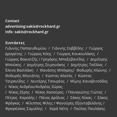
Contact
advertising:sakis@rockhard.gr
Info: sakis@rockhard.gr
Συντάκτες
Γιάννης Παπαευθυμίου / Γιάννης Σαββίδης / Γιώργος
Δρογγίτης / Γιώργος Κόης / Γιώργος Κουκουλάκης /
Γιώργος Βογιατζής / Γρηγόρης Μπαξεβανίδης / Δημήτρης
Μπούκης / Δημήτρης Σειρηνάκης / Δημήτρης Τσέλλος /
Έλενα Βασιλάκη / Θανάσης Μπόγρης/ Θοδωρής Κλώνης /
Θοδωρής Μηνιάτης / Κώστας Αλατάς / Κώστας
Τσιρανίδης / Λευτέρης Τσουρέας / Μίμης Καναβιτσάδος
/ Νίκος Ανδρέου/Ανδρέας Ζώρας
/ Νίκος Ζέρης / Νίκος Χασούρας / Παναγιώτης Γιώτας /
Πέτρος Καραλής / Πάνος Δρόλιας / Σάκης Νίκας / Σάκης
Φράγκος / Φίλιππος Φίλης / Φανούρης Εξηνταβελόνης /
Φραγκίσκος Σαμοΐλης / Χαρά Νέτη / Παύλος Παυλάκης