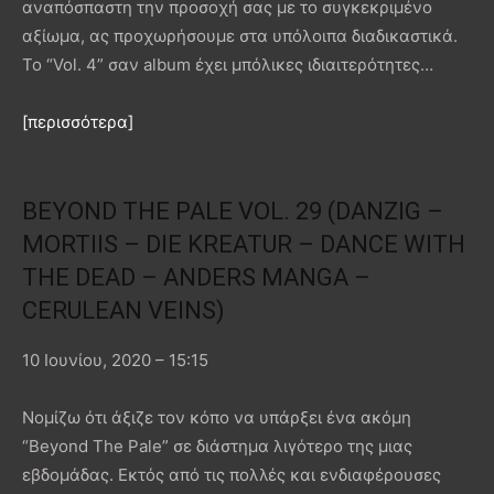
αναπόσπαστη την προσοχή σας με το συγκεκριμένο
αξίωμα, ας προχωρήσουμε στα υπόλοιπα διαδικαστικά.
Το “Vol. 4” σαν album έχει μπόλικες ιδιαιτερότητες…
[περισσότερα]
BEYOND THE PALE VOL. 29 (DANZIG –
MORTIIS – DIE KREATUR – DANCE WITH
THE DEAD – ANDERS MANGA –
CERULEAN VEINS)
10 Ιουνίου, 2020 – 15:15
Νομίζω ότι άξιζε τον κόπο να υπάρξει ένα ακόμη
“Beyond The Pale” σε διάστημα λιγότερο της μιας
εβδομάδας. Εκτός από τις πολλές και ενδιαφέρουσες