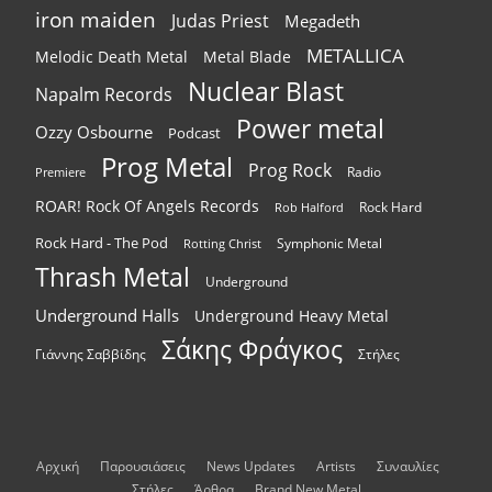
iron maiden
Judas Priest
Megadeth
METALLICA
Melodic Death Metal
Metal Blade
Nuclear Blast
Napalm Records
Power metal
Ozzy Osbourne
Podcast
Prog Metal
Prog Rock
Radio
Premiere
ROAR! Rock Of Angels Records
Rock Hard
Rob Halford
Rock Hard - The Pod
Symphonic Metal
Rotting Christ
Thrash Metal
Underground
Underground Halls
Underground Heavy Metal
Σάκης Φράγκος
Γιάννης Σαββίδης
Στήλες
Αρχική
Παρουσιάσεις
News Updates
Artists
Συναυλίες
Στήλες
Άρθρα
Brand New Metal