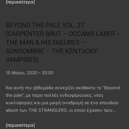
[περισσότερα]
BEYOND THE PALE VOL. 27
(CARPENTER BRUT – OCCAMS LASER –
THE MAN & HIS FAILURES –
SONSOMBRE – THE KENTUCKY
VAMPIRES)
15 Μαίου, 2020 – 20:00
Και αυτή την εβδομάδα συνεχίζει ακάθεκτο το “Beyond
the pale”, με πάρα πολλές ενδιαφέρουσες, νέες
κυκλοφορίες και μια μικρή αναδρομή σε ένα σπουδαίο
album των THE STRANGLERS, οι οποίο έχασαν πριν…
[περισσότερα]