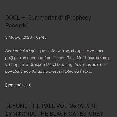
DOOL – “Summerland” (Prophecy
Records)
5 Μαίου, 2020 – 09:45
Ακολουθεί αληθινή ιστορία. Φέτος, είχαμε κανονίσει
μαζί με τον συνοδοιπόρο Γιώργο “Mini Me” Κουκουλάκη,
να πάμε στο Graspop Metal Meeting. Δεν ξέραμε ότι το
μοναδικό που θα μας σταθεί εμπόδιο θα ήταν…
[περισσότερα]
BEYOND THE PALE VOL. 26 (ΛΕΥΚΗ
ΣΥΜΦΩΝΙΑ, THE BLACK CAPES, GREY