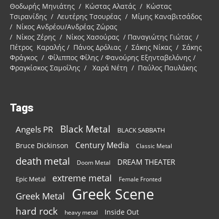
Θοδωρής Μηνιάτης / Κώστας Αλατάς / Κώστας
Τσιρανίδης / Λευτέρης Τσουρέας / Μίμης Καναβιτσάδος
/ Νίκος Ανδρέου/Ανδρέας Ζώρας
/ Νίκος Ζέρης / Νίκος Χασούρας / Παναγιώτης Γιώτας /
Πέτρος Καραλής / Πάνος Δρόλιας / Σάκης Νίκας / Σάκης
Φράγκος / Φίλιππος Φίλης / Φανούρης Εξηνταβελόνης /
Φραγκίσκος Σαμοΐλης / Χαρά Νέτη / Παύλος Παυλάκης
Tags
Black Metal
Angels PR
BLACK SABBATH
Century Media
Bruce Dickinson
Classic Metal
death metal
DREAM THEATER
Doom Metal
extreme metal
Epic Metal
Female Fronted
Greek Scene
Greek Metal
hard rock
Inside Out
heavy metal