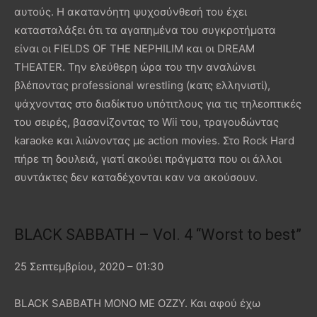
αυτούς. Η ακατανόητη ψυχοσύνθεσή του έχει
κατασταλάξει ότι τα αγαπημένα του συγκροτήματα
είναι οι FIELDS OF THE NEPHILIM και οι DREAM
THEATER. Την ελεύθερη ώρα του την αναλώνει
βλέποντας professional wrestling (κατς ελληνιστί),
ψάχνοντας στο διαδίκτυο υπότιτλους για τις τηλεοπτικές
του σειρές, βασανίζοντας το Wii του, τραγουδώντας
karaoke και λιώνοντας με action movies. Στο Rock Hard
πήρε τη δουλειά, γιατί ακούει πράγματα που οι άλλοι
συντάκτες δεν καταδέχονται καν να ακούσουν.
BLACK SABBATH – Vol. 4 “Worst to best”
25 Σεπτεμβρίου, 2020 – 01:30
BLACK SABBATH MONO ME OZZY. Και αφού έχω