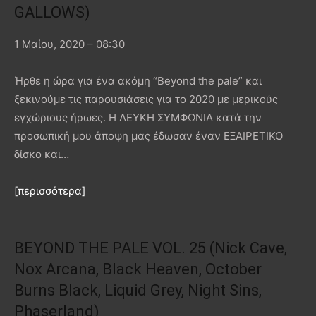
GALLOWS)
1 Μαίου, 2020 – 08:30
Ήρθε η ώρα για ένα ακόμη “Beyond the pale” και
ξεκινούμε τις παρουσιάσεις για το 2020 με μερικούς
εγχώριους ήρωες. Η ΛΕΥΚΗ ΣΥΜΦΩΝΙΑ κατά την
προσωπική μου άποψη μας έδωσαν έναν ΕΞΑΙΡΕΤΙΚΟ
δίσκο και…
[περισσότερα]
BEYOND THE PALE VOL. 25 (Nick Cave,
Nox Arcana, Black Heaven, October
Burns Black, Liquid Grey, Night Sins,
Phaserland)