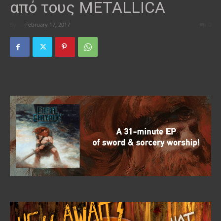
από τους METALLICA
By
-
February 17, 2017
0