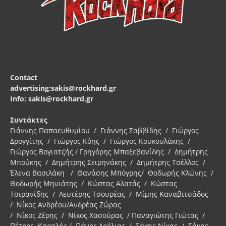
Contact
advertising:sakis@rockhard.gr
Info: sakis@rockhard.gr
Συντάκτες
Γιάννης Παπαευθυμίου / Γιάννης Σαββίδης / Γιώργος
Δρογγίτης / Γιώργος Κόης / Γιώργος Κουκουλάκης /
Γιώργος Βογιατζής / Γρηγόρης Μπαξεβανίδης / Δημήτρης
Μπούκης / Δημήτρης Σειρηνάκης / Δημήτρης Τσέλλος /
Έλενα Βασιλάκη / Θανάσης Μπόγρης/ Θοδωρής Κλώνης /
Θοδωρής Μηνιάτης / Κώστας Αλατάς / Κώστας
Τσιρανίδης / Λευτέρης Τσουρέας / Μίμης Καναβιτσάδος
/ Νίκος Ανδρέου/Ανδρέας Ζώρας
/ Νίκος Ζέρης / Νίκος Χασούρας / Παναγιώτης Γιώτας /
Πέτρος Καραλής / Πάνος Δρόλιας / Σάκης Νίκας / Σάκης