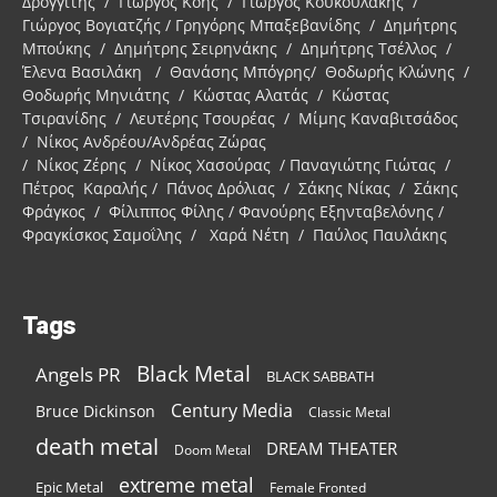
Δρογγίτης / Γιώργος Κόης / Γιώργος Κουκουλάκης /
Γιώργος Βογιατζής / Γρηγόρης Μπαξεβανίδης / Δημήτρης
Μπούκης / Δημήτρης Σειρηνάκης / Δημήτρης Τσέλλος /
Έλενα Βασιλάκη / Θανάσης Μπόγρης/ Θοδωρής Κλώνης /
Θοδωρής Μηνιάτης / Κώστας Αλατάς / Κώστας
Τσιρανίδης / Λευτέρης Τσουρέας / Μίμης Καναβιτσάδος
/ Νίκος Ανδρέου/Ανδρέας Ζώρας
/ Νίκος Ζέρης / Νίκος Χασούρας / Παναγιώτης Γιώτας /
Πέτρος Καραλής / Πάνος Δρόλιας / Σάκης Νίκας / Σάκης
Φράγκος / Φίλιππος Φίλης / Φανούρης Εξηνταβελόνης /
Φραγκίσκος Σαμοΐλης / Χαρά Νέτη / Παύλος Παυλάκης
Tags
Black Metal
Angels PR
BLACK SABBATH
Century Media
Bruce Dickinson
Classic Metal
death metal
DREAM THEATER
Doom Metal
extreme metal
Epic Metal
Female Fronted