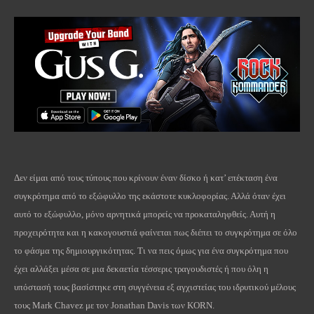
Δεν είμαι από τους τύπους που κρίνουν έναν δίσκο ή κατ’ επέκταση ένα
συγκρότημα από το εξώφυλλο της εκάστοτε κυκλοφορίας. Αλλά όταν έχει
αυτό το εξώφυλλο, μόνο αρνητικά μπορείς να προκαταληφθείς. Αυτή η
προχειρότητα και η κακογουστιά φαίνεται πως διέπει το συγκρότημα σε όλο
το φάσμα της δημιουργικότητας. Τι να πεις όμως για ένα συγκρότημα που
έχει αλλάξει μέσα σε μια δεκαετία τέσσερις τραγουδιστές ή που όλη η
υπόστασή τους βασίστηκε στη συγγένεια εξ αγχιστείας του ιδρυτικού μέλους
τους Mark Chavez με τον Jonathan Davis των
KORN
.