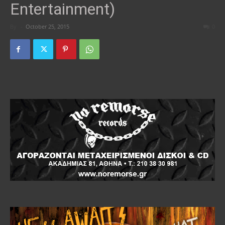
Entertainment)
By
-
October 25, 2015
0