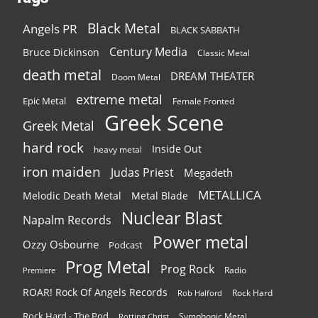
Black Metal
Angels PR
BLACK SABBATH
Century Media
Bruce Dickinson
Classic Metal
death metal
DREAM THEATER
Doom Metal
extreme metal
Epic Metal
Female Fronted
Greek Scene
Greek Metal
hard rock
Inside Out
heavy metal
iron maiden
Judas Priest
Megadeth
METALLICA
Melodic Death Metal
Metal Blade
Nuclear Blast
Napalm Records
Power metal
Ozzy Osbourne
Podcast
Prog Metal
Prog Rock
Radio
Premiere
ROAR! Rock Of Angels Records
Rock Hard
Rob Halford
Rock Hard - The Pod
Symphonic Metal
Rotting Christ