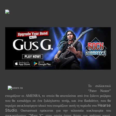
Το συλλεκτικό
“
Pater
Noster
”
ετοιμάζουν οι
AMENRA
, το οποίο θα αποτελείται από ένα ξύλινο ροζάριο
που θα καταλήγει σε ένα ξυλόγλυπτο τοτέμ, και ένα
flashdrive
, που θα
Hearse
περιέχει ακυκλοφόρητο υλικό που ετοιμάζουν αυτή τη περίοδο στο
Studio
. Ουσιαστικά πρόκειται για την τελευταία κυκλοφορία του
συγκροτήματος, “
Mass
V
”, στην οποία έχουν δώσει μια
ambient
χροιά.