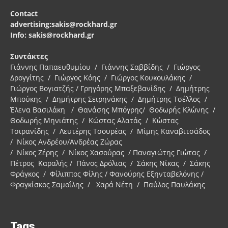
Contact
advertising:sakis@rockhard.gr
Info: sakis@rockhard.gr
Συντάκτες
Γιάννης Παπαευθυμίου / Γιάννης Σαββίδης / Γιώργος
Δρογγίτης / Γιώργος Κόης / Γιώργος Κουκουλάκης /
Γιώργος Βογιατζής / Γρηγόρης Μπαξεβανίδης / Δημήτρης
Μπούκης / Δημήτρης Σειρηνάκης / Δημήτρης Τσέλλος /
Έλενα Βασιλάκη / Θανάσης Μπόγρης/ Θοδωρής Κλώνης /
Θοδωρής Μηνιάτης / Κώστας Αλατάς / Κώστας
Τσιρανίδης / Λευτέρης Τσουρέας / Μίμης Καναβιτσάδος
/ Νίκος Ανδρέου/Ανδρέας Ζώρας
/ Νίκος Ζέρης / Νίκος Χασούρας / Παναγιώτης Γιώτας /
Πέτρος Καραλής / Πάνος Δρόλιας / Σάκης Νίκας / Σάκης
Φράγκος / Φίλιππος Φίλης / Φανούρης Εξηνταβελόνης /
Φραγκίσκος Σαμοΐλης / Χαρά Νέτη / Παύλος Παυλάκης
Tags