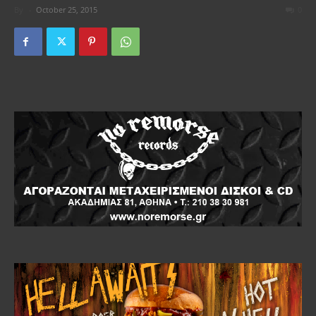
By
-
October 25, 2015
0